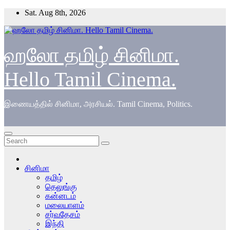
Skip
Sat. Aug 8th, 2026
to
content
ஹலோ தமிழ் சினிமா.
Hello Tamil Cinema.
இணையத்தில் சினிமா, அரசியல். Tamil Cinema, Politics.
சினிமா
தமிழ்
தெலுங்கு
கன்னடம்
மலையாளம்
சர்வதேசம்
இந்தி