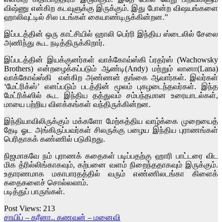
விஷ்ணு என்கிற கடவுளுக்கு இருக்கும். இது போன்ற விஷயங்களை
ஹாலிவுட்டில் சில படங்கள் கையாண்டிருக்கின்றன.”
இப்படத்தின் ஒரு காட்சியில் ஹாலி பெர்ரி இந்திய ஸ்டைலில் சேலை
அணிந்து கூட நடித்திருக்கிறார்.
இப்படத்தின் இயக்குனர்கள் வாக்கோவ்ஸ்கி ப்ரதர்ஸ் (Wachowsky
Brothers) என்றழைக்கப்படும் ஆண்டி(Andy) மற்றும் லானா(Lana)
வாக்கோவ்ஸ்கி என்கிற அண்ணன் தங்கை ஆவார்கள். இவர்கள்
‘மேட்ரிக்ஸ்’ எனப்படும் படத்தின் மூலம் புகழடைந்தவர்கள். இந்த
மேட்ரிக்ஸில் கூட இந்திய தத்துவம் சம்பந்தமான உரையாடல்கள்,
மாயை பற்றிய விளக்கங்கள் வந்திருக்கின்றன.
இந்தியாவிலிருக்கும் மக்களோ மேற்கத்திய வாழ்க்கை முறையைத்
தேடி ஓட அங்கிருப்பவர்கள் சிலருக்கு பழைய இந்திய புராணங்கள்
பெரிதாகக் கண்ணில் படுகிறது.
நிஜமாகவே நம் புராணக் கதைகள் படிப்பதற்கு ஹாரி பாட்டரை விட
மிக த்ரில்லிங்காகவும், கற்பனை வளம் நிறைந்ததாகவும் இருக்கும்.
உதாரணமாக மகாபாரதத்தில் வரும் எண்ணிலடங்கா கிளைக்
கதைகளைச் சொல்லலாம்.
படித்துப் பாருங்கள்.
Post Views:
213
Post
சாயிப் – கரீனா.. கணவன் – மனைவி