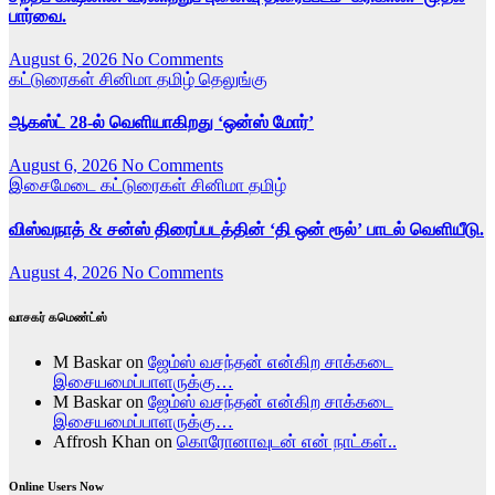
பார்வை.
August 6, 2026
No Comments
கட்டுரைகள்
சினிமா
தமிழ்
தெலுங்கு
ஆகஸ்ட் 28-ல் வெளியாகிறது ‘ஒன்ஸ் மோர்’
August 6, 2026
No Comments
இசைமேடை
கட்டுரைகள்
சினிமா
தமிழ்
விஸ்வநாத் & சன்ஸ் திரைப்படத்தின் ‘தி ஒன் ரூல்’ பாடல் வெளியீடு.
August 4, 2026
No Comments
வாசகர் கமெண்ட்ஸ்
M Baskar
on
ஜேம்ஸ் வசந்தன் என்கிற சாக்கடை
இசையமைப்பாளருக்கு…
M Baskar
on
ஜேம்ஸ் வசந்தன் என்கிற சாக்கடை
இசையமைப்பாளருக்கு…
Affrosh Khan
on
கொரோனாவுடன் என் நாட்கள்..
Online Users Now