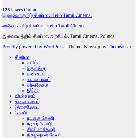
125 Users
Online
ஹலோ தமிழ் சினிமா. Hello Tamil Cinema.
இணையத்தில் சினிமா, அரசியல். Tamil Cinema, Politics.
Proudly powered by WordPress
|
Theme: Newsup by
Themeansar
.
சினிமா
தமிழ்
தெலுங்கு
கன்னடம்
மலையாளம்
சர்வதேசம்
இந்தி
விமர்சனம்
கலை உலகம்
இசைமேடை
கேலரி
நடிகை கேலரி
நடிகர் கேலரி
சினிமா கேலரி
நிகழ்வுகள் கேலரி