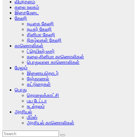
விமர்சனம்
கலை உலகம்
இசைமேடை
கேலரி
நடிகை கேலரி
நடிகர் கேலரி
சினிமா கேலரி
நிகழ்வுகள் கேலரி
காணொலிகள்
ட்ரெயிலர்-டீசர்
கலை-சினிமா காணொலிகள்
பொதுவான காணொலிகள்
மேலும்
இணையதொடர்
நேர்காணல்
கட்டுரைகள்
பொது
தொலைக்காட்சி
பய டேட்டா
உடல்நலம்
அரசியல்
மீம்ஸ்
அரசியல் காணொலிகள்