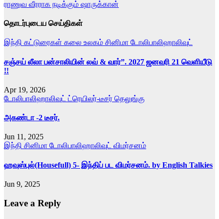
ராணுவ வீரராக நடிக்கும் ஷாருக்கான்
navigation
தொடர்புடைய செய்திகள்
இந்தி
கட்டுரைகள்
கலை உலகம்
சினிமா
டோலிபாலிஹாலிவுட்
சஞ்சய் லீலா பன்சாலியின் லவ் & வார்”. 2027 ஜனவரி 21 வெளியீடு
!!
Apr 19, 2026
டோலிபாலிஹாலிவுட்
ட்ரெயிலர்-டீசர்
தெலுங்கு
அகண்டா -2 டீசர்.
Jun 11, 2025
இந்தி
சினிமா
டோலிபாலிஹாலிவுட்
விமர்சனம்
ஹவுஸ்புல்(Housefull) 5- இந்திப் பட விமர்சனம். by English Talkies
Jun 9, 2025
Leave a Reply