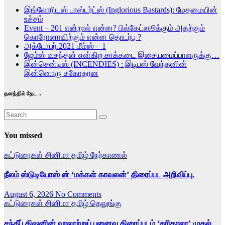
இங்லோரியஸ் பாஸ்டர்ட்ஸ் (Inglorious Bastards): மேதமையின்
உச்சம்
Event – 201 என்றால் என்ன? பில்கேட்ஸூக்கும் அதற்கும்
கொரோனாவிற்கும் என்ன தொடர்பு ?
அக்டோபர்.2021 மீம்ஸ் – 1
ஜேம்ஸ் வசந்தன் என்கிற சாக்கடை இசையமைப்பாளருக்கு…
இன்சென்டிஸ் (INCENDIES) : இடிபஸ் வேந்தனின்
இன்னொரு சகோதரன
தளத்தில் தேட ..
You missed
கட்டுரைகள்
சினிமா
தமிழ்
நேர்காணல்
நீலம் ஸ்டுடியோஸ் ன் ‘மக்கள் காவலன்’ திரைப்பட அறிவிப்பு.
August 6, 2026
No Comments
கட்டுரைகள்
சினிமா
தமிழ்
தெலுங்கு
சந்தீப் கிஷனின் வரலாற்றுப் புனைவு திரைப்படம் ‘கரிகாலா’ முதல்