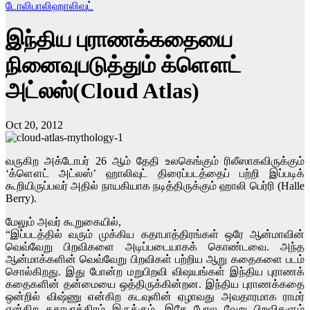
டோலிபாலிஹாலிவுட்
இந்திய புராணக்கதையை
நினைவுபடுத்தும் க்ளௌட்
அட்லஸ்(Cloud Atlas)
Oct 20, 2012
வருகிற அக்டோபர் 26 ஆம் தேதி உலகெங்கும் ரிலீஸாகவிருக்கும்
‘க்ளௌட் அட்லஸ்’ ஹாலிவுட் திரைப்படத்தைப் பற்றி இப்படிக்
கூறியிருப்பவர் அதில் நாயகியாக நடித்திருக்கும் ஹாலி பெர்ரி (Halle
Berry).
மேலும் அவர் கூறுகையில்,
“இப்படத்தில் வரும் முக்கிய கதாபாத்திரங்கள் ஒரே ஆன்மாவின்
வெவ்வேறு பிறவிகளை அடிப்படையாகக் கொண்டவை. அந்த
ஆன்மாக்களின் வெவ்வேறு பிறவிகள் பற்றிய ஆறு கதைகளை படம்
சொல்கிறது. இது போன்ற மறுபிறவி விஷயங்கள் இந்திய புராணக்
கதைகளின் தன்மையை ஒத்திருக்கின்றன. இந்திய புராணக்கதை
ஒன்றில் விஷ்ணு என்கிற கடவுளின் ஏழாவது அவதாரமாக ராமர்
என்கிற கதாபாத்திரம் இருக்கும். இதே போல வேறு பிறவிகளும்