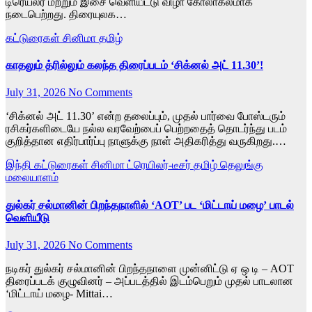
டிரெய்லர் மற்றும் இசை வெளியீட்டு விழா கோலாகலமாக
நடைபெற்றது. திரையுலக…
கட்டுரைகள்
சினிமா
தமிழ்
காதலும் த்ரில்லும் கலந்த திரைப்படம் ‘சிக்னல் அட் 11.30’!
July 31, 2026
No Comments
‘சிக்னல் அட் 11.30’ என்ற தலைப்பும், முதல் பார்வை போஸ்டரும்
ரசிகர்களிடையே நல்ல வரவேற்பைப் பெற்றதைத் தொடர்ந்து படம்
குறித்தான எதிர்பார்ப்பு நாளுக்கு நாள் அதிகரித்து வருகிறது.…
இந்தி
கட்டுரைகள்
சினிமா
ட்ரெயிலர்-டீசர்
தமிழ்
தெலுங்கு
மலையாளம்
துல்கர் சல்மானின் பிறந்தநாளில் ‘AOT’ பட ‘மிட்டாய் மழை’ பாடல்
வெளியீடு
July 31, 2026
No Comments
நடிகர் துல்கர் சல்மானின் பிறந்தநாளை முன்னிட்டு ஏ ஒ டி – AOT
திரைப்படக் குழுவினர் – அப்படத்தில் இடம்பெறும் முதல் பாடலான
‘மிட்டாய் மழை- Mittai…