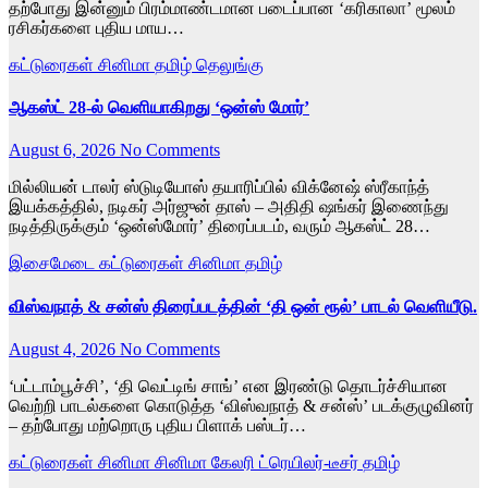
தற்போது இன்னும் பிரம்மாண்டமான படைப்பான ‘கரிகாலா’ மூலம்
ரசிகர்களை புதிய மாய…
கட்டுரைகள்
சினிமா
தமிழ்
தெலுங்கு
ஆகஸ்ட் 28-ல் வெளியாகிறது ‘ஒன்ஸ் மோர்’
August 6, 2026
No Comments
மில்லியன் டாலர் ஸ்டுடியோஸ் தயாரிப்பில் விக்னேஷ் ஸ்ரீகாந்த்
இயக்கத்தில், நடிகர் அர்ஜுன் தாஸ் – அதிதி ஷங்கர் இணைந்து
நடித்திருக்கும் ‘ஒன்ஸ்மோர்’ திரைப்படம், வரும் ஆகஸ்ட் 28…
இசைமேடை
கட்டுரைகள்
சினிமா
தமிழ்
விஸ்வநாத் & சன்ஸ் திரைப்படத்தின் ‘தி ஒன் ரூல்’ பாடல் வெளியீடு.
August 4, 2026
No Comments
‘பட்டாம்பூச்சி’, ‘தி வெட்டிங் சாங்’ என இரண்டு தொடர்ச்சியான
வெற்றி பாடல்களை கொடுத்த ‘விஸ்வநாத் & சன்ஸ்’ படக்குழுவினர்
– தற்போது மற்றொரு புதிய பிளாக் பஸ்டர்…
கட்டுரைகள்
சினிமா
சினிமா கேலரி
ட்ரெயிலர்-டீசர்
தமிழ்