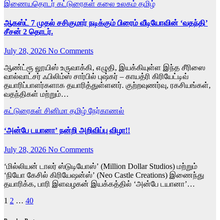
இணையதொடர்
கட்டுரைகள்
கலை உலகம்
தமிழ்
ஆகஸ்ட் 7 முதல் சசிகுமார் நடிக்கும் பிரைம் வீடியோவின் ‘வதந்தி’
சீசன் 2 தொடர்.
July 28, 2026
No Comments
ஆண்ட்ரூ லூயிஸ் உருவாக்கி, எழுதி, இயக்கியுள்ள இந்த சீரிஸை
வால்வாட்சர் ஃபிலிம்ஸ் சார்பில் புஷ்கர் – காயத்ரி கிரியேட்டிவ்
தயாரிப்பாளர்களாக தயாரித்துள்ளனர். குற்றவுணர்வு, ரகசியங்கள்,
வதந்திகள் மற்றும்…
கட்டுரைகள்
சினிமா
தமிழ்
நேர்காணல்
‘அன்பே டயானா’ நன்றி அறிவிப்பு விழா!!
July 28, 2026
No Comments
‘மில்லியன் டாலர் ஸ்டுடியோஸ்’ (Million Dollar Studios) மற்றும்
‘நியோ கேசில் கிரியேஷன்ஸ்’ (Neo Castle Creations) இணைந்து
தயாரிக்க, பாரி இளவழகன் இயக்கத்தில் ‘அன்பே டயானா’…
Posts
1
2
…
40
pagination