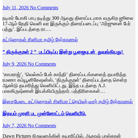
July 11, 2026
No Comments
நடிகர் யோகி பாபு நடித்து 300 ஆவது திரைப்படமாக வருகிற ஜூலை
17-ஆம் தேதி வெளி வர இருக்கும் திரைப்படைப்பு ‘அர்ஜுனன் பேர்
பத்து’. இப்படத்தை ரா.…
கட்டுரைகள்
சினிமா
தமிழ்
நேர்காணல்
” திருக்குறள் 2 ” படப்பிடிப்பு இன்று பூஜையுடன் துவங்கியது!
July 9, 2026
No Comments
‘காமராஜ்’, ‘வெல்கம் பேக் காந்தி’ திரைப்படங்களைத் தயாரித்த
ரமணா கம்யூனிகேஷன்ஸ், ‘திருக்குறள்’ திரைப்படத்தை சென்ற
ஆண்டு தயாரித்து வெளியிட்டது. இந்த படத்தை A.J.
பாலகிருஷ்ணன் இயக்கியிருந்தார். பத்திரிகைகள்…
இசைமேடை
கட்டுரைகள்
சினிமா
ட்ரெயிலர்-டீசர்
தமிழ்
நேர்காணல்
இதயம் முரளி பட முன்னோட்டம் வெளியீடு.
July 7, 2026
No Comments
Dawn Pictures நிறுவனத்தின் தயாரிப்பில், ஆகாஷ் பாஸ்கரன்