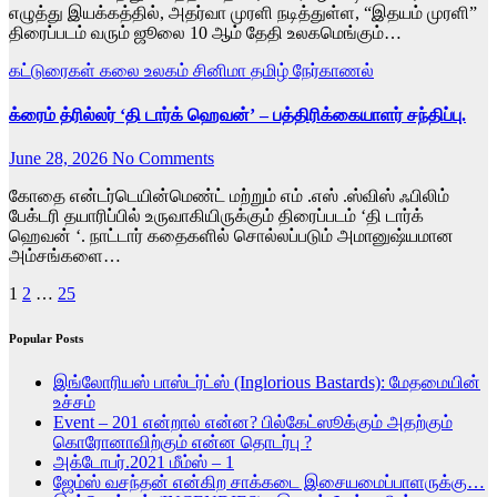
எழுத்து இயக்கத்தில், அதர்வா முரளி நடித்துள்ள, “இதயம் முரளி”
திரைப்படம் வரும் ஜூலை 10 ஆம் தேதி உலகமெங்கும்…
கட்டுரைகள்
கலை உலகம்
சினிமா
தமிழ்
நேர்காணல்
க்ரைம் த்ரில்லர் ‘தி டார்க் ஹெவன்’ – பத்திரிக்கையாளர் சந்திப்பு.
June 28, 2026
No Comments
கோதை என்டர்டெயின்மெண்ட் மற்றும் எம் .எஸ் .ஸ்விஸ் ஃபிலிம்
பேக்டரி தயாரிப்பில் உருவாகியிருக்கும் திரைப்படம் ‘தி டார்க்
ஹெவன் ‘. நாட்டார் கதைகளில் சொல்லப்படும் அமானுஷ்யமான
அம்சங்களை…
Posts
1
2
…
25
pagination
Popular Posts
இங்லோரியஸ் பாஸ்டர்ட்ஸ் (Inglorious Bastards): மேதமையின்
உச்சம்
Event – 201 என்றால் என்ன? பில்கேட்ஸூக்கும் அதற்கும்
கொரோனாவிற்கும் என்ன தொடர்பு ?
அக்டோபர்.2021 மீம்ஸ் – 1
ஜேம்ஸ் வசந்தன் என்கிற சாக்கடை இசையமைப்பாளருக்கு…