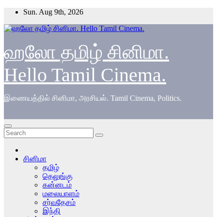
Skip
Sun. Aug 9th, 2026
to
content
ஹலோ தமிழ் சினிமா.
Hello Tamil Cinema.
இணையத்தில் சினிமா, அரசியல். Tamil Cinema, Politics.
சினிமா
தமிழ்
தெலுங்கு
கன்னடம்
மலையாளம்
சர்வதேசம்
இந்தி