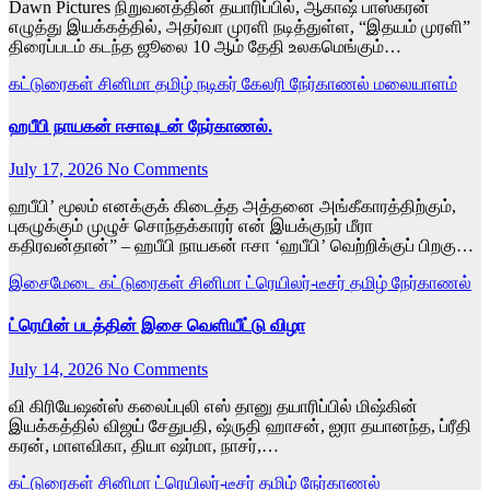
Dawn Pictures நிறுவனத்தின் தயாரிப்பில், ஆகாஷ் பாஸ்கரன்
எழுத்து இயக்கத்தில், அதர்வா முரளி நடித்துள்ள, “இதயம் முரளி”
திரைப்படம் கடந்த ஜூலை 10 ஆம் தேதி உலகமெங்கும்…
கட்டுரைகள்
சினிமா
தமிழ்
நடிகர் கேலரி
நேர்காணல்
மலையாளம்
ஹபீபி நாயகன் ஈசாவுடன் நேர்காணல்.
July 17, 2026
No Comments
ஹபீபி’ மூலம் எனக்குக் கிடைத்த அத்தனை அங்கீகாரத்திற்கும்,
புகழுக்கும் முழுச் சொந்தக்காரர் என் இயக்குநர் மீரா
கதிரவன்தான்” – ஹபீபி நாயகன் ஈசா ‘ஹபீபி’ வெற்றிக்குப் பிறகு…
இசைமேடை
கட்டுரைகள்
சினிமா
ட்ரெயிலர்-டீசர்
தமிழ்
நேர்காணல்
ட்ரெயின் படத்தின் இசை வெளியீட்டு விழா
July 14, 2026
No Comments
வி கிரியேஷன்ஸ் கலைப்புலி எஸ் தானு தயாரிப்பில் மிஷ்கின்
இயக்கத்தில் விஜய் சேதுபதி, ஷ்ருதி ஹாசன், ஐரா தயானந்த, ப்ரீதி
கரன், மாளவிகா, தியா ஷர்மா, நாசர்,…
கட்டுரைகள்
சினிமா
ட்ரெயிலர்-டீசர்
தமிழ்
நேர்காணல்