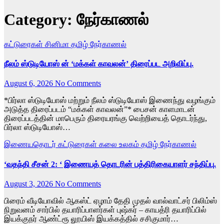
Category:
நேர்காணல்
கட்டுரைகள்
சினிமா
தமிழ்
நேர்காணல்
நீலம் ஸ்டுடியோஸ் ன் ‘மக்கள் காவலன்’ திரைப்பட அறிவிப்பு.
August 6, 2026
No Comments
*பிர்லா ஸ்டுடியோஸ் மற்றும் நீலம் ஸ்டுடியோஸ் இணைந்து வழங்கும்
அடுத்த திரைப்படம் “மக்கள் காவலன்”* பைசன் காளமாடன்
திரைப்படத்தின் மாபெரும் திரையரங்கு வெற்றியைத் தொடர்ந்து,
பிர்லா ஸ்டுடியோஸ்…
இணையதொடர்
கட்டுரைகள்
கலை உலகம்
தமிழ்
நேர்காணல்
‘வதந்தி சீசன் 2: ‘ இணையத் தொடரின் பத்திரிகையாளர் சந்திப்பு.
August 3, 2026
No Comments
பிரைம் வீடியோவில் ஆகஸ்ட் ஏழாம் தேதி முதல் வால்வாட்சர் பிலிம்ஸ்
நிறுவனம் சார்பில் தயாரிப்பாளர்கள் புஷ்கர் – காயத்ரி தயாரிப்பில்
இயக்குநர் ஆண்ட்ரூ லூயிஸ் இயக்கத்தில் சசிகுமார்…