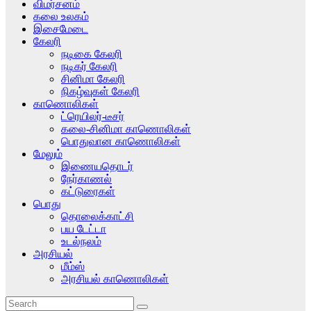
விமர்சனம்
கலை உலகம்
இசைமேடை
கேலரி
நடிகை கேலரி
நடிகர் கேலரி
சினிமா கேலரி
நிகழ்வுகள் கேலரி
காணொலிகள்
ட்ரெயிலர்-டீசர்
கலை-சினிமா காணொலிகள்
பொதுவான காணொலிகள்
மேலும்
இணையதொடர்
நேர்காணல்
கட்டுரைகள்
பொது
தொலைக்காட்சி
பய டேட்டா
உடல்நலம்
அரசியல்
மீம்ஸ்
அரசியல் காணொலிகள்