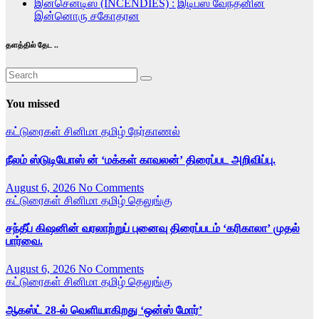
இன்சென்டிஸ் (INCENDIES) : இடிபஸ் வேந்தனின்
இன்னொரு சகோதரன
தளத்தில் தேட ..
You missed
கட்டுரைகள்
சினிமா
தமிழ்
நேர்காணல்
நீலம் ஸ்டுடியோஸ் ன் ‘மக்கள் காவலன்’ திரைப்பட அறிவிப்பு.
August 6, 2026
No Comments
கட்டுரைகள்
சினிமா
தமிழ்
தெலுங்கு
சந்தீப் கிஷனின் வரலாற்றுப் புனைவு திரைப்படம் ‘கரிகாலா’ முதல்
பார்வை.
August 6, 2026
No Comments
கட்டுரைகள்
சினிமா
தமிழ்
தெலுங்கு
ஆகஸ்ட் 28-ல் வெளியாகிறது ‘ஒன்ஸ் மோர்’