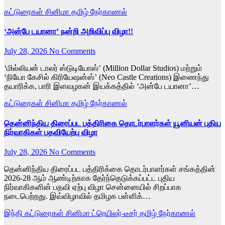
கட்டுரைகள்
சினிமா
தமிழ்
நேர்காணல்
‘அன்பே டயானா’ நன்றி அறிவிப்பு விழா!!
July 28, 2026
No Comments
‘மில்லியன் டாலர் ஸ்டுடியோஸ்’ (Million Dollar Studios) மற்றும்
‘நியோ கேசில் கிரியேஷன்ஸ்’ (Neo Castle Creations) இணைந்து
தயாரிக்க, பாரி இளவழகன் இயக்கத்தில் ‘அன்பே டயானா’…
கட்டுரைகள்
சினிமா
தமிழ்
நேர்காணல்
தென்னிந்திய திரைப்பட பத்திரிகை தொடர்பாளர்கள் யூனியன் புதிய
நிர்வாகிகள் பதவியேற்பு விழா
July 28, 2026
No Comments
தென்னிந்திய திரைப்பட பத்திரிக்கை தொடர்பாளர்கள் சங்கத்தின்
2026-28 ஆம் ஆண்டிற்காக தேர்ந்தெடுக்கப்பட்ட புதிய
நிர்வாகிகளின் பதவி ஏற்பு விழா சென்னையில் சிறப்பாக
நடைபெற்றது. இவ்விழாவில் தமிழக பள்ளிக்…
இந்தி
கட்டுரைகள்
சினிமா
ட்ரெயிலர்-டீசர்
தமிழ்
நேர்காணல்