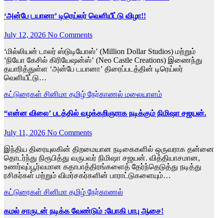
‘அன்பே டயானா’ டிரெய்லர் வெளியீட்டு விழா!!
July 12, 2026
No Comments
‘மில்லியன் டாலர் ஸ்டுடியோஸ்’ (Million Dollar Studios) மற்றும்
‘நியோ கேசில் கிரியேஷன்ஸ்’ (Neo Castle Creations) இணைந்து
தயாரித்துள்ள ‘அன்பே டயானா’ திரைப்படத்தின் டிரெய்லர்
வெளியீட்டு…
கட்டுரைகள்
சினிமா
தமிழ்
நேர்காணல்
மலையாளம்
“என்ன விலை’ படத்தில் வழக்கறிஞராக நடிக்கும் நிமிஷா சஜயன்.
July 11, 2026
No Comments
இந்திய திரையுலகின் திறமையான நடிகைகளில் ஒருவராக தன்னை
தொடர்ந்து நிரூபித்து வருபவர் நிமிஷா சஜயன். வித்தியாசமான,
உணர்வுப்பூர்வமான கதாபாத்திரங்களைத் தேர்ந்தெடுத்து நடித்து
ரசிகர்கள் மற்றும் விமர்சகர்களின் பாராட்டுகளையும்…
கட்டுரைகள்
சினிமா
தமிழ்
நேர்காணல்
கமல் சாருடன் நடிக்க வேண்டும் :யோகி பாபு ஆசை!