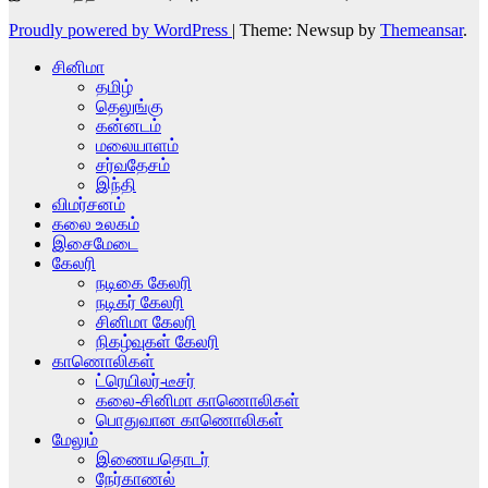
Proudly powered by WordPress
|
Theme: Newsup by
Themeansar
.
சினிமா
தமிழ்
தெலுங்கு
கன்னடம்
மலையாளம்
சர்வதேசம்
இந்தி
விமர்சனம்
கலை உலகம்
இசைமேடை
கேலரி
நடிகை கேலரி
நடிகர் கேலரி
சினிமா கேலரி
நிகழ்வுகள் கேலரி
காணொலிகள்
ட்ரெயிலர்-டீசர்
கலை-சினிமா காணொலிகள்
பொதுவான காணொலிகள்
மேலும்
இணையதொடர்
நேர்காணல்