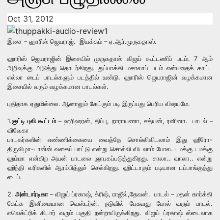
Oct 31, 2012
இசை – ஹாரிஸ் ஜெயராஜ். இயக்கம் – ஏ.ஆர்.முருகதாஸ்.
ஹாரிஸ் ஜெயராஜின் இசையில் முருகதாஸ் விஜய் கூட்டணிப் படம். 7 ஆம்
அறிவுக்கு அடுத்து தொடர்கிறது. துப்பாக்கி மசாலாப் படம் என்பதைக் காட்ட
எல்லா டைப் பாடல்களும் படத்தில் உண்டு. ஹாரிஸ் ஜெயராஜின் வழக்கமான
இசையில் வரும் வழக்கமான பாடல்கள்.
புதிதாக ஏதுமில்லை. ஆனாலும் கேட்கும் படி இருப்பது பெரிய விஷயமே.
1.
குட்டி புலி கூட்டம்
– ஹரிஹரன், திப்பு, நாராயணா, சத்யன், ரனினா. பாடல் –
விவேகா
பாடகர்களின் எண்ணிக்கையை வைத்தே சொல்லிவிடலாம் இது ஹீரோ-
திருவிழா-டான்ஸ் வகைப் பாட்டு என்று சொல்லி விடலாம் போல. டமக்கு டமக்கு
ஹம்மா என்கிற அயன் பாடலை ஞாபகப்படுத்துகிறது. சாலா.. வாலா.. என்று
ஹிந்தி வரிகளில் ஆரம்பித்துச் செல்கிறது. ஹிட்டாகும் படியான டப்பாங்குத்து
டைப்.
2.
அன்டார்டிகா
– விஜய் ப்ரகாஷ், க்ரிஷ், ராஜீவ்,தேவன். பாடல் – மதன் கார்க்கி
கேட்க இனிமையான வெஸ்டர்ன். நடுவில் பேசுவது போல் வரும் பாடல்.
எலெக்ட்ரிக் கிடார் வரும் பகுதி நன்றாயிருக்கிறது. விஜய் ப்ரகாஷ் ஸ்டைலாக