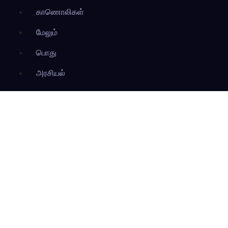
காணொலிகள்
மேலும்
பொது
அரசியல்