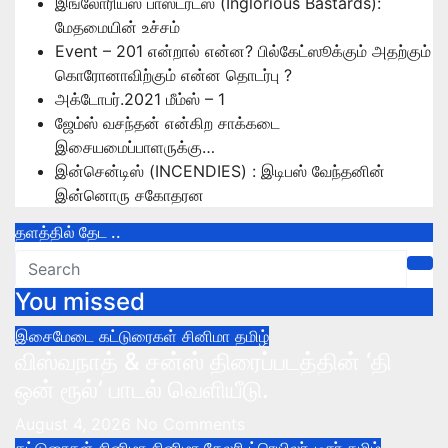
இங்லோரியஸ் பாஸ்டர்ட்ஸ் (Inglorious Bastards):
மேதமையின் உச்சம்
Event – 201 என்றால் என்ன? பில்கேட்ஸூக்கும் அதற்கும்
கொரோனாவிற்கும் என்ன தொடர்பு ?
அக்டோபர்.2021 மீம்ஸ் – 1
ஜேம்ஸ் வசந்தன் என்கிற சாக்கடை
இசையமைப்பாளருக்கு…
இன்சென்டிஸ் (INCENDIES) : இடிபஸ் வேந்தனின்
இன்னொரு சகோதரன
தளத்தில் தேட ..
You missed
இசைமேடை
கட்டுரைகள்
சினிமா
தமிழ்
விஸ்வநாத் & சன்ஸ் திரைப்படத்தின் ‘தி
ஒன் ரூல்’ பாடல் வெளியீடு.
August 4, 2026
No Comments
கட்டுரைகள்
சினிமா
சினிமா கேலரி
ட்ரெயிலர்-டீசர்
தமிழ்