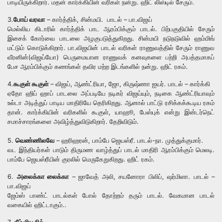
பாடியிருக்கிறார். மதன் கார்க்கியின் வரிகள் நன்று. ஹிட் லிஸ்டில் சேரும்.
3.
போய் வரவா
– கார்த்திக், சின்மயி. பாடல் – பா.விஜய்
மெல்லிய கிடாரில் கார்த்திக் பாட ஆரம்பிக்கும் பாடல். பிற்பகுதியில் சேரும்
இசைக் கோர்வை பாடலை அழகுபடுத்துகிறது. சின்மயி நடுநடுவில் ஹம்மிங்
மட்டும் கொடுக்கிறார். பா.விஜயின் பாடல் வரிகள் ராணுவத்தில் சேரும் ராணுவ
வீரனின்(விஜய்யோ) பெருமையான ராணுவக் கனவுகளை பற்றி அபத்தமாகப்
பேச ஆரம்பிக்கும் கணங்கள் தவிர மற்ற இடங்களில் நன்று. ஹிட் ரகம்.
4.
கூகுள் கூகுள்
– விஜய், ஆண்ட்ரியா, ஜோ, கிருஷ்ணா ஐயர். பாடல் – கார்க்கி
ஏதோ ஹிப் ஹாப் பாடலை அப்படியே நடிகர் விஜய்யும், நடிகை ஆண்ட்ரியாவும்
உல்டா அடித்துப் பாடிய மாதிரியே தெரிகிறது. ஆனால் பாட்டு ரசிக்கக்கூடிய ரகம்
தான். கார்க்கியின் வரிகளில் கூகுள், யாஹூ, பேஸ்புக் என்று இன்டர்நெட்
சமாச்சாரங்களை அவிழ்த்துவிடுகிறார். தேறிவிடும்.
5.
வெண்ணிலவே
– ஹரிஹரன், பாம்பே ஜெயஸ்ரீ. பாடல்-நா. முத்துக்குமார்.
வட இந்தியர்கள் பாடும் திருமண வாழ்த்துப் பாடல் மாதிரி ஆரம்பிக்கும் மெலடி.
பாம்பே ஜெயஸ்ரீயின் குரலில் மெருகேறுகிறது. ஹிட் ரகம்.
6.
அலைக்கா லைக்கா
– ஜாவேத் அலி, சயனோரா பிலிப், ஷர்மிளா. பாடல் –
பா.விஜய்
ஜேம்ஸ் பாண்ட் பாடல்கள் போல் தோற்றம் தரும் பாடல். வேகமான பாடல்
வகையில் ஹிட்டாகும்..