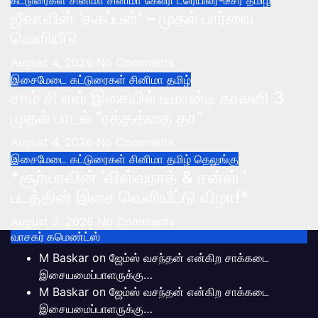
ஜீவாவின் ‘தகப்பன்’ – முதல் பார்வை
வெளியீடு
August 4, 2026
No Comments
இசைமேடை
கட்டுரைகள்
சினிமா
தமிழ்
சாம் சி எஸ் இசையில் டிமான்டி காலனி 3
முதல் பாடல் “ரத்தத்தை தா”
August 4, 2026
No Comments
இசைமேடை
கட்டுரைகள்
சினிமா
தமிழ்
தெலுங்கு
*சூர்யாவின் ‘விஸ்வநாத் & சன்ஸ் ‘
படத்தின் இசை வெளியீட்டு விழா!*
August 3, 2026
No Comments
வாசகர் கமெண்ட்ஸ்
M Baskar
on
ஜேம்ஸ் வசந்தன் என்கிற சாக்கடை
இசையமைப்பாளருக்கு…
M Baskar
on
ஜேம்ஸ் வசந்தன் என்கிற சாக்கடை
இசையமைப்பாளருக்கு…