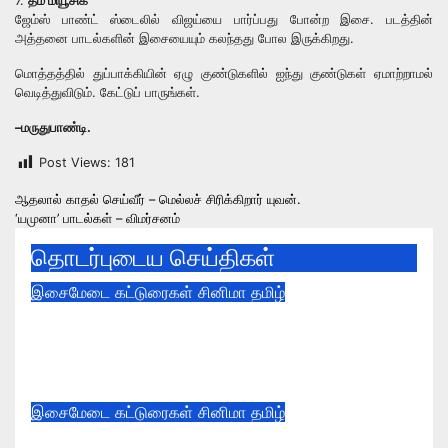
7.
தீம் மியூசிக்
ஜேம்ஸ் பாண்ட் ஸ்டைலில் விஜய்யை பார்ப்பது போன்ற இசை. படத்தின்
அத்தனை பாடல்களின் இசையையும் கலந்தது போல இருக்கிறது.
மொத்தத்தில் துப்பாக்கியின் ஏழு குண்டுகளில் ஐந்து குண்டுகள் ஏமாற்றாமல்
வெடித்துவிடும். கேட்டுப் பாருங்கள்.
–மருதுபாண்டி.
Post Views:
181
Post
ஆதலால் காதல் செய்வீர் – மெல்லச் சிரிக்கிறார் யுவன்.
‘யமுனா’ பாடல்கள் – விமர்சனம்
navigation
தொடர்புடைய செய்திகள்
இசைமேடை
கட்டுரைகள்
சினிமா
தமிழ்
விஸ்வநாத் & சன்ஸ் திரைப்படத்தின் ‘தி
ஒன் ரூல்’ பாடல் வெளியீடு.
Aug 4, 2026
இசைமேடை
கட்டுரைகள்
சினிமா
தமிழ்
சாம் சி எஸ் இசையில் டிமான்டி காலனி 3