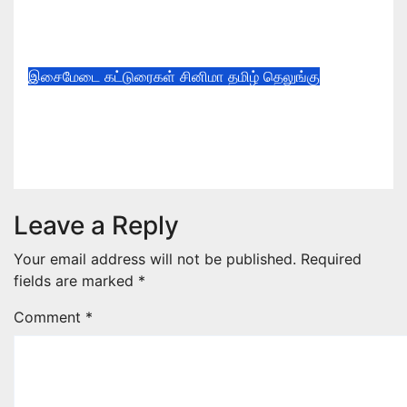
முதல் பாடல் “ரத்தத்தை தா”
Aug 4, 2026
இசைமேடை
கட்டுரைகள்
சினிமா
தமிழ்
தெலுங்கு
*சூர்யாவின் ‘விஸ்வநாத் & சன்ஸ் ‘
படத்தின் இசை வெளியீட்டு விழா!*
Aug 3, 2026
Leave a Reply
Your email address will not be published.
Required
fields are marked
*
Comment
*