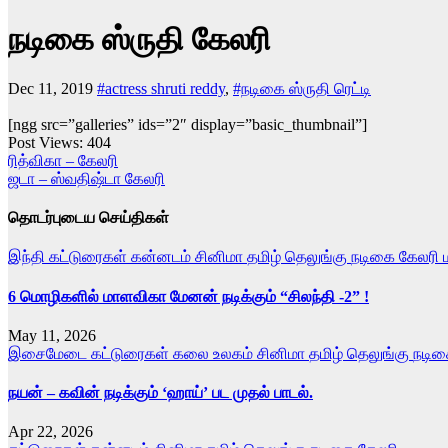
நடிகை ஸ்ருதி கேலரி
Dec 11, 2019
#actress shruti reddy
,
#நடிகை ஸ்ருதி ரெட்டி
[ngg src=”galleries” ids=”2″ display=”basic_thumbnail”]
Post Views:
404
Post
ரித்விகா – கேலரி
ஜடா – ஸ்வதிஷ்டா கேலரி
navigation
தொடர்புடைய செய்திகள்
இந்தி
கட்டுரைகள்
கன்னடம்
சினிமா
தமிழ்
தெலுங்கு
நடிகை கேலரி
6 மொழிகளில் மாளவிகா மேனன் நடிக்கும் “சிலந்தி -2” !
May 11, 2026
இசைமேடை
கட்டுரைகள்
கலை உலகம்
சினிமா
தமிழ்
தெலுங்கு
நடிக
நயன் – கவின் நடிக்கும் ‘ஹாய்’ பட முதல் பாடல்.
Apr 22, 2026