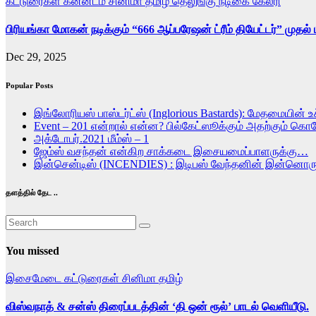
கட்டுரைகள்
கன்னடம்
சினிமா
தமிழ்
தெலுங்கு
நடிகை கேலரி
பிரியங்கா மோகன் நடிக்கும் “666 ஆப்பரேஷன் ட்ரீம் தியேட்டர்” முதல்
Dec 29, 2025
Popular Posts
இங்லோரியஸ் பாஸ்டர்ட்ஸ் (Inglorious Bastards): மேதமையின் உச
Event – 201 என்றால் என்ன? பில்கேட்ஸூக்கும் அதற்கும் கொ
அக்டோபர்.2021 மீம்ஸ் – 1
ஜேம்ஸ் வசந்தன் என்கிற சாக்கடை இசையமைப்பாளருக்கு…
இன்சென்டிஸ் (INCENDIES) : இடிபஸ் வேந்தனின் இன்ன
தளத்தில் தேட ..
You missed
இசைமேடை
கட்டுரைகள்
சினிமா
தமிழ்
விஸ்வநாத் & சன்ஸ் திரைப்படத்தின் ‘தி ஒன் ரூல்’ பாடல் வெளியீடு.