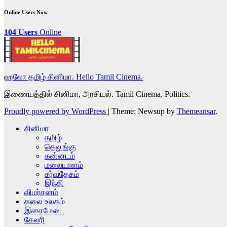
Online Users Now
104 Users
Online
ஹலோ தமிழ் சினிமா. Hello Tamil Cinema.
இணையத்தில் சினிமா, அரசியல். Tamil Cinema, Politics.
Proudly powered by WordPress
|
Theme: Newsup by
Themeansar
.
சினிமா
தமிழ்
தெலுங்கு
கன்னடம்
மலையாளம்
சர்வதேசம்
இந்தி
விமர்சனம்
கலை உலகம்
இசைமேடை
கேலரி