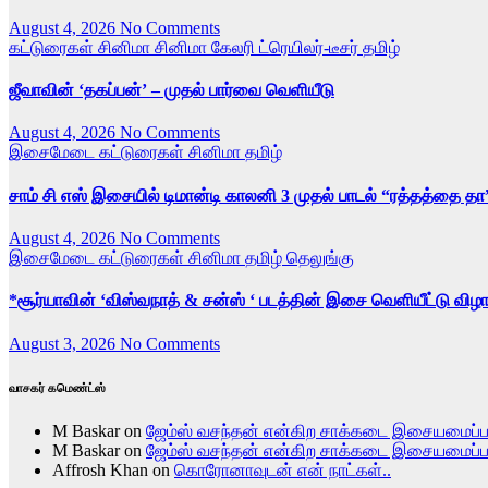
August 4, 2026
No Comments
கட்டுரைகள்
சினிமா
சினிமா கேலரி
ட்ரெயிலர்-டீசர்
தமிழ்
ஜீவாவின் ‘தகப்பன்’ – முதல் பார்வை வெளியீடு
August 4, 2026
No Comments
இசைமேடை
கட்டுரைகள்
சினிமா
தமிழ்
சாம் சி எஸ் இசையில் டிமான்டி காலனி 3 முதல் பாடல் “ரத்தத்தை தா
August 4, 2026
No Comments
இசைமேடை
கட்டுரைகள்
சினிமா
தமிழ்
தெலுங்கு
*சூர்யாவின் ‘விஸ்வநாத் & சன்ஸ் ‘ படத்தின் இசை வெளியீட்டு விழா
August 3, 2026
No Comments
வாசகர் கமெண்ட்ஸ்
M Baskar
on
ஜேம்ஸ் வசந்தன் என்கிற சாக்கடை இசையமைப்
M Baskar
on
ஜேம்ஸ் வசந்தன் என்கிற சாக்கடை இசையமைப்
Affrosh Khan
on
கொரோனாவுடன் என் நாட்கள்..