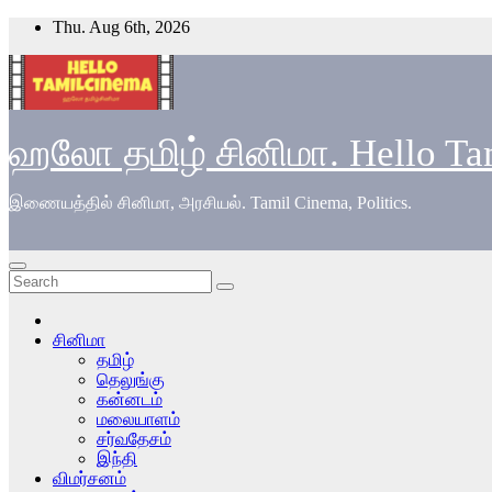
Skip
Thu. Aug 6th, 2026
to
content
ஹலோ தமிழ் சினிமா. Hello Ta
இணையத்தில் சினிமா, அரசியல். Tamil Cinema, Politics.
சினிமா
தமிழ்
தெலுங்கு
கன்னடம்
மலையாளம்
சர்வதேசம்
இந்தி
விமர்சனம்