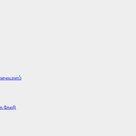
மலையாளம்
ை கேலரி