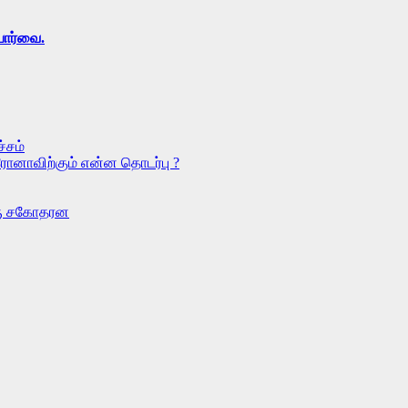
 பார்வை.
்சம்
ரோனாவிற்கும் என்ன தொடர்பு ?
ொரு சகோதரன