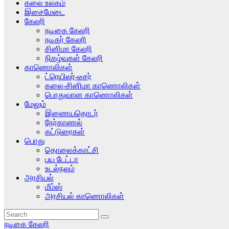
கலை உலகம்
இசைமேடை
கேலரி
நடிகை கேலரி
நடிகர் கேலரி
சினிமா கேலரி
நிகழ்வுகள் கேலரி
காணொலிகள்
ட்ரெயிலர்-டீசர்
கலை-சினிமா காணொலிகள்
பொதுவான காணொலிகள்
மேலும்
இணையதொடர்
நேர்காணல்
கட்டுரைகள்
பொது
தொலைக்காட்சி
பய டேட்டா
உடல்நலம்
அரசியல்
மீம்ஸ்
அரசியல் காணொலிகள்
நடிகை கேலரி