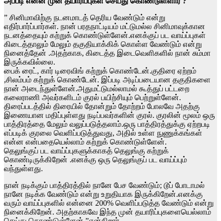
அப்படி என்ன முன் தயாரிப்புகள் செய்து கொண்டுள்ளார் ?
” சினிமாவிற்கு நடனமாடத் தெரிய வேண்டும் என்று
எதிர்பார்ப்பார்கள். நான் பரதநாட்டியம் மட்டுமல்ல சினிமாவுக்கான
நடனத்தையும் கற்றுக் கொண்டுள்ளேன்.எனக்குப் பட வாய்ப்புகள்
கிடைத்தாலும் மேலும் தகுதியாக்கிக் கொள்ள வேண்டும் என்று
நினைத்தேன் .அதற்காக, கிடைத்த இடைவெளிகளில் நான் சும்மா
இருக்கவில்லை.
பைக் ரைட், கார் டிரைவிங் கற்றுக் கொண்டேன்.குதிரை ஏற்றம்
,சிலம்பம் கற்றுக் கொண்டேன். இப்படி அடிப்படையான தகுதிகளை
நான் அடைந்துள்ளேன்.அதுமட்டுமல்லாமல் கூத்துப் பட்டறை
கலைராணி அவர்களிடம் குரல் பயிற்சியும் பெற்றுள்ளேன்.
திரைப்படத்தில் திரையில் தோன்றும் தோற்றம் போலவே அதற்கு
இணையான மதிப்புள்ளது நடிப்பவர்களின் குரல். குரலின் மூலம் ஒரு
பாத்திரத்தை மேலும் வலுப்படுத்தலாம்.ஒரு பாத்திரத்துக்கு ஏற்றபடி
எப்படிக் குரலை வெளிப்படுத்துவது, அதில் உள்ள நுணுக்கங்கள்
என்ன என்பதையெல்லாம் கற்றுக் கொண்டுள்ளேன்.
தெலுங்குப் பட வாய்ப்புகளுக்காகத் தெலுங்கு கற்றுக்
கொண்டிருக்கிறேன் .எனக்கு ஒரு தெலுங்குப் பட வாய்ப்பும்
வந்துள்ளது.
நான் நடிக்கும் பாத்திரத்தில் நானே பேச வேண்டும்; டூப் போடாமல்
நானே நடிக்க வேண்டும் என்று உறுதியாக இருக்கிறேன்.எனக்கு
வரும் வாய்ப்புகளில் என்னை 200% வெளிப்படுத்த வேண்டும் என்று
நினைக்கிறேன். அதற்காகவே இந்த முன் தயாரிப்புகளையெல்லாம்
செய்து கொண்டுள்ளேன்.”என்கிறார்.