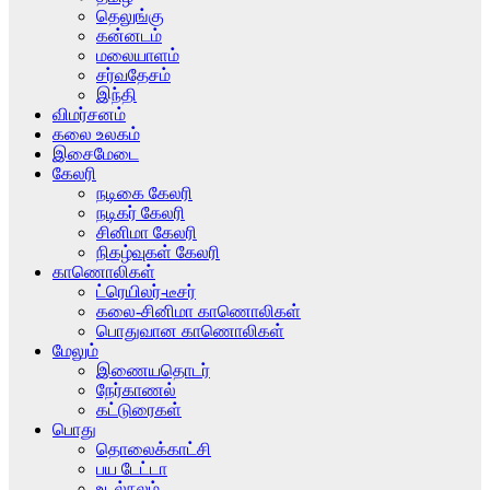
தெலுங்கு
கன்னடம்
மலையாளம்
சர்வதேசம்
இந்தி
விமர்சனம்
கலை உலகம்
இசைமேடை
கேலரி
நடிகை கேலரி
நடிகர் கேலரி
சினிமா கேலரி
நிகழ்வுகள் கேலரி
காணொலிகள்
ட்ரெயிலர்-டீசர்
கலை-சினிமா காணொலிகள்
பொதுவான காணொலிகள்
மேலும்
இணையதொடர்
நேர்காணல்
கட்டுரைகள்
பொது
தொலைக்காட்சி
பய டேட்டா
உடல்நலம்