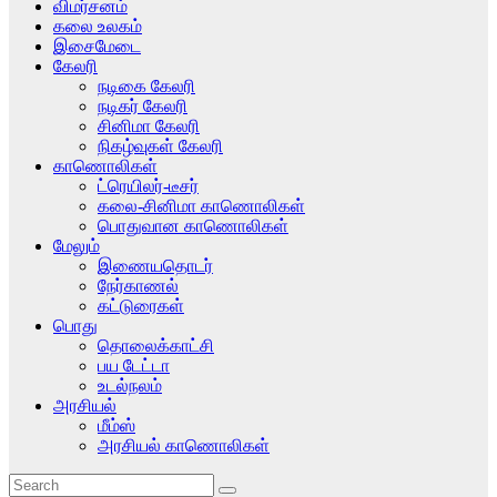
விமர்சனம்
கலை உலகம்
இசைமேடை
கேலரி
நடிகை கேலரி
நடிகர் கேலரி
சினிமா கேலரி
நிகழ்வுகள் கேலரி
காணொலிகள்
ட்ரெயிலர்-டீசர்
கலை-சினிமா காணொலிகள்
பொதுவான காணொலிகள்
மேலும்
இணையதொடர்
நேர்காணல்
கட்டுரைகள்
பொது
தொலைக்காட்சி
பய டேட்டா
உடல்நலம்
அரசியல்
மீம்ஸ்
அரசியல் காணொலிகள்