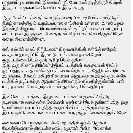
பாதுகாப்பு உபகரணம் இல்லாமல் டூப் போடாமல் நடித்திருக்கிறேன்.
இந்த படம் ஓடிடியில் வெளியாக இருக்கிறது.
.’சூட்கேஸ்’ படத்தைப் பொறுத்தவரை பிளாஷ் பேக் காலத்திலும்,
நிகழ் காலத்திலும் வரும்படியான காட்சிகள் உள்ளன .இரண்டிலும்
இரண்டு விதமான பரிமாணங்களைக் காட்டும் வகையான நடிப்பு
வாய்ப்புகள் இருந்தன. அதை நான் சிறப்பாகச் செய்திருக்கிறேன்
என்று நினைக்கிறேன்.
எஸ் எஸ் ரீல் லைப் கிரியேஷன் நிறுவனத்தின் சார்பில் ராஜேஷ்
ஏசுதாஸ் தயாரிப்பில் இரண்டு படங்களில் நடிக்கிறேன்.
ஒரு படத்தை இயக்குநர் தமிழ் இயக்குகிறார்.
இது ஒரு கிரைம் திரில்லர்.இந்தப் படத்தின் கதையைக் கேட்டு
நடிப்பதற்கு பகத் பாசில் ஒப்புக் கொண்டுள்ளார். தேதிகள் சரியாக
இருந்தால் மிகவும் மகிழ்ச்சிகரமான அனுபவமாக இருக்கும். அதே
படத்தில் நடிப்பதற்கு ஆடுகளம் கிஷோரும் சம்மதித்துள்ளார். யார்
யார் நடிக்கப் போகிறார்கள் என்பது விரைவில் தெரியும்.
இன்னொரு படத்தை இதுவரை படங்களில் குணச்சித்திர
நடிகையாக வலம் வந்த செம்மலர் அன்னம் இயக்குகிறார் .இது ஒரு
பெண்ணை மையப் படுத்தி உருவாக்கப்பட்டிருக்கும் கதை.
இப்படி நம்பிக்கையான வாய்ப்புகளில் நடித்துக் கொண்டிருக்கிறேன்.
என்னைப் பொறுத்தவரை அதிர்ஷ்டத்தில் ஓர் அறிமுகம்
வேண்டுமானால் கிடைக்கலாம் . ஆனால் நின்று நினைக்க