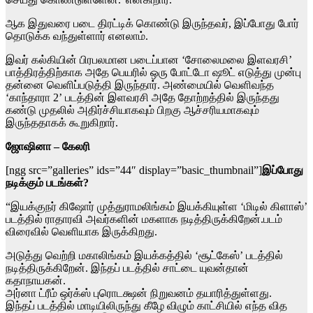
ஆக இதுவரை படை திரட்டிக் கொண்டு இருந்தவர், இப்போது போர்
தொடுக்க வந்துள்ளார் எனலாம்.
இவர் கல்கியின் பிரபலமான படைப்பான ‘சோலைமலை இளவரசி’
பாத்திரத்திற்காக அதே பெயரில் ஒரு போட்டோ ஷூட் எடுத்து முன்பு
தன்னை வெளிப்படுத்தி இருந்தார். அண்மையில் வெளிவந்த
‘காந்தாரா 2’ படத்தின் இளவரசி அதே தோற்றத்தில் இருந்தது
கண்டு முதலில் அதிர்ச்சியாகவும் பிறகு ஆச்சரியமாகவும்
இருந்ததாகக் கூறுகிறார்.
ஜோஷினா – கேலரி
[ngg src=”galleries” ids=”44″ display=”basic_thumbnail”]
இப்போது
நடிக்கும் படங்கள்?
“இயக்குநர் கிஷோர் முத்துராமலிங்கம் இயக்கியுள்ள ‘மிடில் கிளாஸ்’
படத்தில் ராதாரவி அவர்களின் மகளாக நடித்திருக்கிறேன்.படம்
விரைவில் வெளியாக இருக்கிறது.
அடுத்து வெற்றி மகாலிங்கம் இயக்கத்தில் ‘சூட்கேஸ்’ படத்தில்
நடித்திருக்கிறேன். இந்தப் படத்தில் சாட்டை யுவன்தான்
கதாநாயகன்.
அர்னா ட்ரீம் ஒர்க்ஸ் புரொடக்ஷன் நிறுவனம் தயாரித்துள்ளது.
இந்தப் படத்தில் மாடியிலிருந்து கீழே விழும் காட்சியில் எந்த வித