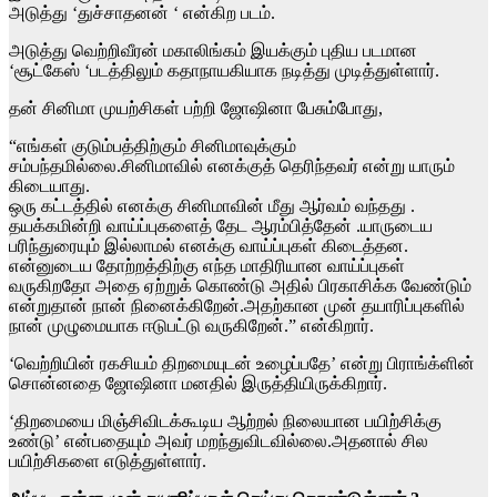
அடுத்து ‘துச்சாதனன் ‘ என்கிற படம்.
அடுத்து வெற்றிவீரன் மகாலிங்கம் இயக்கும் புதிய படமான
‘சூட்கேஸ் ‘படத்திலும் கதாநாயகியாக நடித்து முடித்துள்ளார்.
தன் சினிமா முயற்சிகள் பற்றி ஜோஷினா பேசும்போது,
“எங்கள் குடும்பத்திற்கும் சினிமாவுக்கும்
சம்பந்தமில்லை.சினிமாவில் எனக்குத் தெரிந்தவர் என்று யாரும்
கிடையாது.
ஒரு கட்டத்தில் எனக்கு சினிமாவின் மீது ஆர்வம் வந்தது .
தயக்கமின்றி வாய்ப்புகளைத் தேட ஆரம்பித்தேன் .யாருடைய
பரிந்துரையும் இல்லாமல் எனக்கு வாய்ப்புகள் கிடைத்தன.
என்னுடைய தோற்றத்திற்கு எந்த மாதிரியான வாய்ப்புகள்
வருகிறதோ அதை ஏற்றுக் கொண்டு அதில் பிரகாசிக்க வேண்டும்
என்றுதான் நான் நினைக்கிறேன்.அதற்கான முன் தயாரிப்புகளில்
நான் முழுமையாக ஈடுபட்டு வருகிறேன்.” என்கிறார்.
‘வெற்றியின் ரகசியம் திறமையுடன் உழைப்பதே’ என்று பிராங்க்ளின்
சொன்னதை ஜோஷினா மனதில் இருத்தியிருக்கிறார்.
‘திறமையை மிஞ்சிவிடக்கூடிய ஆற்றல் நிலையான பயிற்சிக்கு
உண்டு’ என்பதையும் அவர் மறந்துவிடவில்லை.அதனால் சில
பயிற்சிகளை எடுத்துள்ளார்.