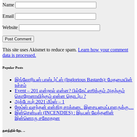
Name
Email
Website
This site uses Akismet to reduce spam.
Learn how your comment
data is processed.
Popular Posts
இங்லோரியஸ் பாஸ்டர்ட்ஸ் (Inglorious Bastards): மேதமையின்
உச்சம்
Event – 201 என்றால் என்ன? பில்கேட்ஸூக்கும் அதற்கும்
கொரோனாவிற்கும் என்ன தொடர்பு ?
அக்டோபர்.2021 மீம்ஸ் – 1
ஜேம்ஸ் வசந்தன் என்கிற சாக்கடை இசையமைப்பாளருக்கு…
இன்சென்டிஸ் (INCENDIES) : இடிபஸ் வேந்தனின்
இன்னொரு சகோதரன
தளத்தில் தேட ..