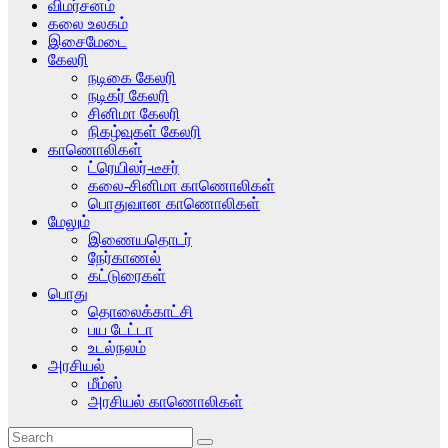
விமர்சனம்
கலை உலகம்
இசைமேடை
கேலரி
நடிகை கேலரி
நடிகர் கேலரி
சினிமா கேலரி
நிகழ்வுகள் கேலரி
காணொலிகள்
ட்ரெயிலர்-டீசர்
கலை-சினிமா காணொலிகள்
பொதுவான காணொலிகள்
மேலும்
இணையதொடர்
நேர்காணல்
கட்டுரைகள்
பொது
தொலைக்காட்சி
பய டேட்டா
உடல்நலம்
அரசியல்
மீம்ஸ்
அரசியல் காணொலிகள்