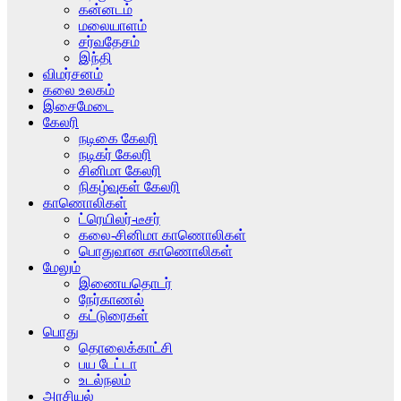
கன்னடம்
மலையாளம்
சர்வதேசம்
இந்தி
விமர்சனம்
கலை உலகம்
இசைமேடை
கேலரி
நடிகை கேலரி
நடிகர் கேலரி
சினிமா கேலரி
நிகழ்வுகள் கேலரி
காணொலிகள்
ட்ரெயிலர்-டீசர்
கலை-சினிமா காணொலிகள்
பொதுவான காணொலிகள்
மேலும்
இணையதொடர்
நேர்காணல்
கட்டுரைகள்
பொது
தொலைக்காட்சி
பய டேட்டா
உடல்நலம்
அரசியல்