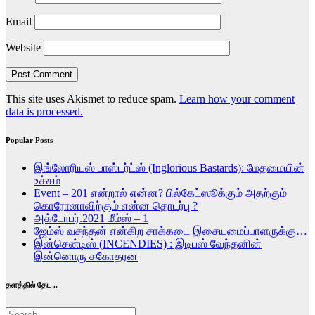
Email
Website
This site uses Akismet to reduce spam.
Learn how your comment
data is processed.
Popular Posts
இங்லோரியஸ் பாஸ்டர்ட்ஸ் (Inglorious Bastards): மேதமையின்
உச்சம்
Event – 201 என்றால் என்ன? பில்கேட்ஸூக்கும் அதற்கும்
கொரோனாவிற்கும் என்ன தொடர்பு ?
அக்டோபர்.2021 மீம்ஸ் – 1
ஜேம்ஸ் வசந்தன் என்கிற சாக்கடை இசையமைப்பாளருக்கு…
இன்சென்டிஸ் (INCENDIES) : இடிபஸ் வேந்தனின்
இன்னொரு சகோதரன
தளத்தில் தேட ..