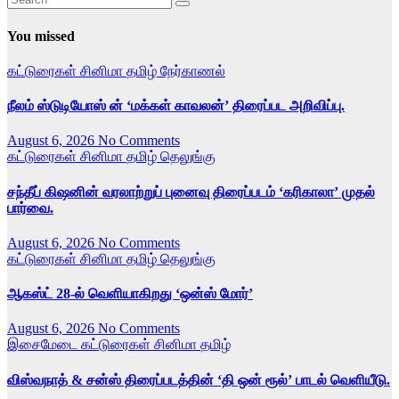
You missed
கட்டுரைகள்
சினிமா
தமிழ்
நேர்காணல்
நீலம் ஸ்டுடியோஸ் ன் ‘மக்கள் காவலன்’ திரைப்பட அறிவிப்பு.
August 6, 2026
No Comments
கட்டுரைகள்
சினிமா
தமிழ்
தெலுங்கு
சந்தீப் கிஷனின் வரலாற்றுப் புனைவு திரைப்படம் ‘கரிகாலா’ முதல்
பார்வை.
August 6, 2026
No Comments
கட்டுரைகள்
சினிமா
தமிழ்
தெலுங்கு
ஆகஸ்ட் 28-ல் வெளியாகிறது ‘ஒன்ஸ் மோர்’
August 6, 2026
No Comments
இசைமேடை
கட்டுரைகள்
சினிமா
தமிழ்
விஸ்வநாத் & சன்ஸ் திரைப்படத்தின் ‘தி ஒன் ரூல்’ பாடல் வெளியீடு.