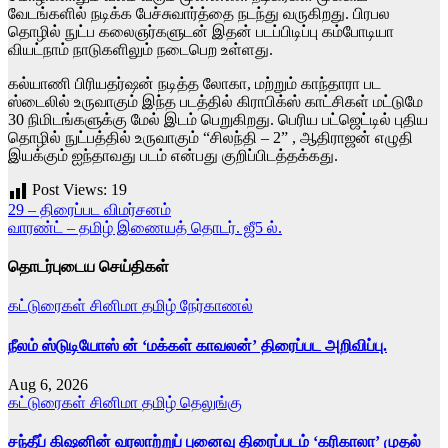
வேடங்களில் நடிக்க பேச்சுவார்த்தை நடந்து வருகிறது. பிரபல
தொழில் நுட்ப கலைஞர்களுடன் இதன் படப்பிடிப்பு கம்போடியா
வியட்நாம் நாடுகளிலும் நடைபெற உள்ளது.
கல்யாணி பிரியதர்ஷன் நடித்த லோகா, மற்றும் காந்தாரா பட
ஸ்டைலில் உருவாகும் இந்த படத்தில் கிராபிக்ஸ் காட்சிகள் மட்டுமே
30 நிமிடங்களுக்கு மேல் இடம் பெறுகிறது. பெரிய பட்ஜெட்டில் புதிய
தொழில் நுட்பத்தில் உருவாகும் “சிலந்தி – 2” , ஆதிராஜன் எழுதி
இயக்கும் ஐந்தாவது படம் என்பது குறிப்பிடத்தக்கது.
Post Views:
19
Post
29 – திரைப்பட விமர்சனம்
வாரண்ட் – தமிழ் இணையத் தொடர். ஜீ5 ல்.
navigation
தொடர்புடைய செய்திகள்
கட்டுரைகள்
சினிமா
தமிழ்
நேர்காணல்
நீலம் ஸ்டுடியோஸ் ன் ‘மக்கள் காவலன்’ திரைப்பட அறிவிப்பு.
Aug 6, 2026
கட்டுரைகள்
சினிமா
தமிழ்
தெலுங்கு
சந்தீப் கிஷனின் வரலாற்றுப் புனைவு திரைப்படம் ‘கரிகாலா’ முதல்