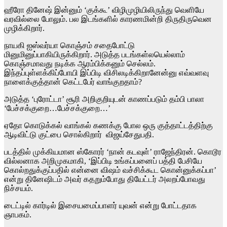
ஹீரோ தினேஷ் இன்னும் ‘குக்கூ’ விழிமுழியிலிருந்து வெளியே
வரவில்லை போலும். பல இடங்களில் காரணமின்றி திருதிருவென
முழிக்கிறார்.
நாயகி ஐஸ்வர்யா கொஞ்சம் சதைபோட்டு
மினுமினுப்பாகியிருக்கிறார். அடுத்த படங்கள்லயெல்லாம்
கொஞ்சமாவது நடிக்க ஆரம்பிக்கனும் செல்லம்.
இந்தப்புள்ளக்கிப்போயி இப்பிடி விசிலடிக்கிறானேன்னு எவ்வளவு
நாளைக்குத்தான் கெட்டபேர் வாங்குறதாம்?
அடுத்த ‘புரோட்டா’ சூரி அறிகுறியுடன் காணப்படும் தம்பி பாலா
‘பேச்சக்குறை…பேச்சக்குறை…’
ஏதோ கொடுக்கல் வாங்கல் கணக்கு போல ஒரு குத்தாட்டத்திற்கு
ஆடிவிட்டு குட்பை சொல்கிறார் விஜய்சேதுபதி.
படத்தில் முக்கியமான ஸ்கோரர் ‘நான் கடவுள்’ ராஜேந்திரன். கொடூர
வில்லனாக அறிமுகமாகி, ‘இப்பிடி உங்கப்பனைப் பத்தி பேசியே
கொல்றதுக்குப்பதில் என்னை விஷம் வச்சிக்கூட கொன்னுக்கப்பா’
என்று தினேஷிடம் அவர் கதறும்போது தியேட்டர் அலறப்போவது
நிச்சயம்.
டைட்டில் கார்டில் இசையமைப்பாளர் யுவன் என்று போட்டதாக
ஞாபகம்.