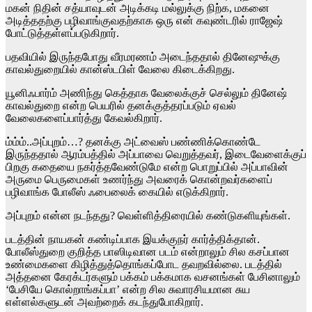
மகன் நிதின் சத்யாவுடன் அடிக்கடி மல்லுக்கு நிற்க, மகனை
அடித்ததற்கு பழிவாங்குவதற்காக ஒரு என் கவுண்டரில் ராஜேஷ்
போட்டுத்தள்ளப்படுகிறார்.
பதவியில் இருந்தபோது வீரமரணம் அடைந்ததால் தினேஷுக்கு
காவல்துறையில் கான்ஸ்டபிள் வேலை கிடைக்கிறது.
யூனிஃபார்ம் அணிந்து கெத்தாக வேலைக்குச் செல்லும் தினேஷ்
காவல்துறை என்ற பெயரில் தனக்குத்தரப்படும் ஏவல்
வேலைகளைப்பார்த்து கேவல்கிறார்.
ம்ம்ம்..அப்புறம்…? தனக்கு அட்வைஸ் பண்ணிக்கொண்டே
இருந்ததால் ஆரம்பத்தில் அப்பாவை வெறுத்தவர், இடைவேளைக்குப்
பிறகு கதையை நகர்த்தவேண்டுமே என்ற பொறுப்பில் அப்பாவின்
அருமை பெருமைகள் உணர்ந்து அவரைக் கொன்றவர்களைப்
பழிவாங்க போலீஸ் ஃபைலைக் கையில் எடுக்கிறார்.
அப்புறம் என்ன நடந்தது? வெள்ளித்திரையில் கண்டுகளியுங்கள்.
படத்தின் நாயகன் கண்டிப்பாக இயக்குநர் கார்த்திக்தான்.
போலீஸ்துறை குறித்த பாஸிடிவான படம் என்றாலும் சில கசப்பான
உண்மைகளை கிழித்துத்தொங்கப்போட தவறவில்லை. படத்தில்
அத்தனை கேரக்டர்களும் பக்கம் பக்கமாக வசனங்கள் பேசினாலும்
‘பேசியே கொல்றாங்கப்பா’ என்ற சில சுவாரசியமான சுய
எள்ளல்களுடன் அவற்றைக் கடந்துபோகிறார்.