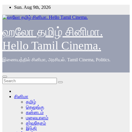
Skip
Sun. Aug 9th, 2026
to
content
ஹலோ தமிழ் சினிமா.
Hello Tamil Cinema.
இணையத்தில் சினிமா, அரசியல். Tamil Cinema, Politics.
சினிமா
தமிழ்
தெலுங்கு
கன்னடம்
மலையாளம்
சர்வதேசம்
இந்தி