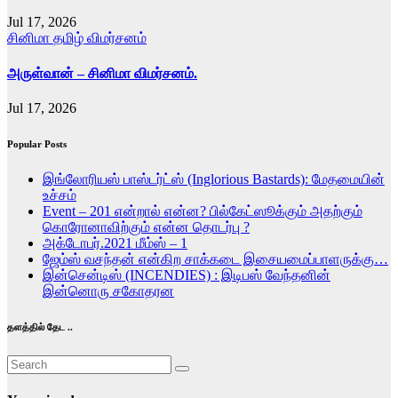
Jul 17, 2026
சினிமா
தமிழ்
விமர்சனம்
அருள்வான் – சினிமா விமர்சனம்.
Jul 17, 2026
Popular Posts
இங்லோரியஸ் பாஸ்டர்ட்ஸ் (Inglorious Bastards): மேதமையின்
உச்சம்
Event – 201 என்றால் என்ன? பில்கேட்ஸூக்கும் அதற்கும்
கொரோனாவிற்கும் என்ன தொடர்பு ?
அக்டோபர்.2021 மீம்ஸ் – 1
ஜேம்ஸ் வசந்தன் என்கிற சாக்கடை இசையமைப்பாளருக்கு…
இன்சென்டிஸ் (INCENDIES) : இடிபஸ் வேந்தனின்
இன்னொரு சகோதரன
தளத்தில் தேட ..