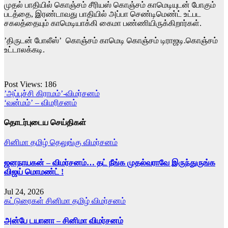
முதல் பாதியில் கொஞ்சம் சீரியஸ் கொஞ்சம் காமெடியுடன் போகும்
படத்தை, இரண்டாவது பாதியில் அப்பா செண்டிமெண்ட் உட்பட
சகலத்தையும் காமெடியாக்கி கைமா பண்ணியிருக்கிறார்கள்.
’திருடன் போலீஸ்’ கொஞ்சம் காமெடி கொஞ்சம் டிராஜடி.கொஞ்சம்
உட்டாலக்கடி.
Post Views:
186
Post
’அப்புச்சி கிராமம்’-விமர்சனம்
‘வன்மம்’ – விமரிசனம்
navigation
தொடர்புடைய செய்திகள்
சினிமா
தமிழ்
தெலுங்கு
விமர்சனம்
ஜனநாயகன் – விமர்சனம்… தட் நீங்க முதல்வராவே இருந்துருங்க
விஜய் மொமண்ட் !
Jul 24, 2026
கட்டுரைகள்
சினிமா
தமிழ்
விமர்சனம்
அன்பே டயானா – சினிமா விமர்சனம்