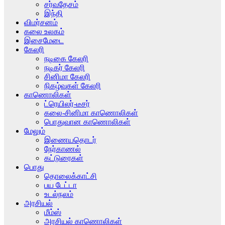
சர்வதேசம்
இந்தி
விமர்சனம்
கலை உலகம்
இசைமேடை
கேலரி
நடிகை கேலரி
நடிகர் கேலரி
சினிமா கேலரி
நிகழ்வுகள் கேலரி
காணொலிகள்
ட்ரெயிலர்-டீசர்
கலை-சினிமா காணொலிகள்
பொதுவான காணொலிகள்
மேலும்
இணையதொடர்
நேர்காணல்
கட்டுரைகள்
பொது
தொலைக்காட்சி
பய டேட்டா
உடல்நலம்
அரசியல்
மீம்ஸ்
அரசியல் காணொலிகள்