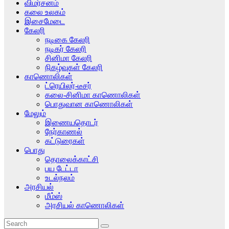
விமர்சனம்
கலை உலகம்
இசைமேடை
கேலரி
நடிகை கேலரி
நடிகர் கேலரி
சினிமா கேலரி
நிகழ்வுகள் கேலரி
காணொலிகள்
ட்ரெயிலர்-டீசர்
கலை-சினிமா காணொலிகள்
பொதுவான காணொலிகள்
மேலும்
இணையதொடர்
நேர்காணல்
கட்டுரைகள்
பொது
தொலைக்காட்சி
பய டேட்டா
உடல்நலம்
அரசியல்
மீம்ஸ்
அரசியல் காணொலிகள்