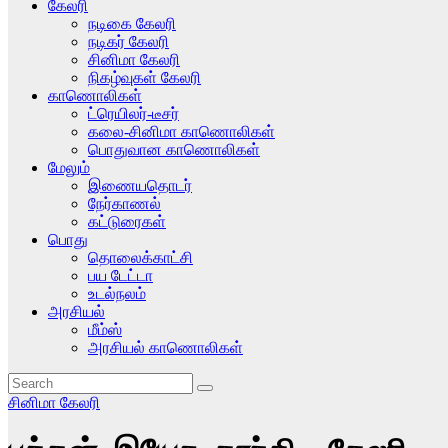
கேலரி
நடிகை கேலரி
நடிகர் கேலரி
சினிமா கேலரி
நிகழ்வுகள் கேலரி
காணொலிகள்
ட்ரெயிலர்-டீசர்
கலை-சினிமா காணொலிகள்
பொதுவான காணொலிகள்
மேலும்
இணையதொடர்
நேர்காணல்
கட்டுரைகள்
பொது
தொலைக்காட்சி
பய டேட்டா
உடல்நலம்
அரசியல்
மீம்ஸ்
அரசியல் காணொலிகள்
சினிமா கேலரி