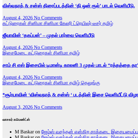
விஸ்வநாத் & சன்ஸ் திரைப்படத்தின் ‘தி ஒன் ரூல்’ பாடல் வெளியீடு.
August 4, 2026
No Comments
கட்டுரைகள்
சினிமா
சினிமா கேலரி
ட்ரெயிலர்-டீசர்
தமிழ்
ஜீவாவின் ‘தகப்பன்’ – முதல் பார்வை வெளியீடு
August 4, 2026
No Comments
இசைமேடை
கட்டுரைகள்
சினிமா
தமிழ்
சாம் சி எஸ் இசையில் டிமான்டி காலனி 3 முதல் பாடல் “ரத்தத்தை தா
August 4, 2026
No Comments
இசைமேடை
கட்டுரைகள்
சினிமா
தமிழ்
தெலுங்கு
*சூர்யாவின் ‘விஸ்வநாத் & சன்ஸ் ‘ படத்தின் இசை வெளியீட்டு விழா
August 3, 2026
No Comments
வாசகர் கமெண்ட்ஸ்
M Baskar
on
ஜேம்ஸ் வசந்தன் என்கிற சாக்கடை இசையமைப்
M Baskar
on
ஜேம்ஸ் வசந்தன் என்கிற சாக்கடை இசையமைப்