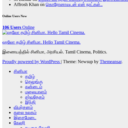
Affrosh Khan
on
கொரோனாவுடன் என் நாட்கள்..
Online Users Now
106 Users
Online
ஹலோ தமிழ் சினிமா. Hello Tamil Cinema.
இணையத்தில் சினிமா, அரசியல். Tamil Cinema, Politics.
Proudly powered by WordPress
|
Theme: Newsup by
Themeansar
.
சினிமா
தமிழ்
தெலுங்கு
கன்னடம்
மலையாளம்
சர்வதேசம்
இந்தி
விமர்சனம்
கலை உலகம்
இசைமேடை
கேலரி
நடிகை கேலரி