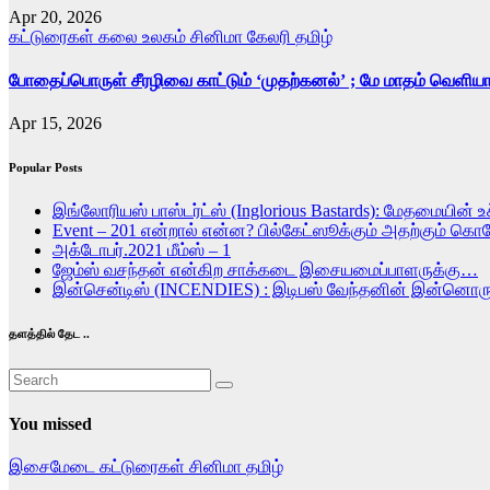
Apr 20, 2026
கட்டுரைகள்
கலை உலகம்
சினிமா கேலரி
தமிழ்
போதைப்பொருள் சீரழிவை காட்டும் ‘முதற்கனல்’ ; மே மாதம் வெளியா
Apr 15, 2026
Popular Posts
இங்லோரியஸ் பாஸ்டர்ட்ஸ் (Inglorious Bastards): மேதமையின் உச
Event – 201 என்றால் என்ன? பில்கேட்ஸூக்கும் அதற்கும் கொ
அக்டோபர்.2021 மீம்ஸ் – 1
ஜேம்ஸ் வசந்தன் என்கிற சாக்கடை இசையமைப்பாளருக்கு…
இன்சென்டிஸ் (INCENDIES) : இடிபஸ் வேந்தனின் இன்ன
தளத்தில் தேட ..
You missed
இசைமேடை
கட்டுரைகள்
சினிமா
தமிழ்