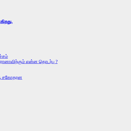
கிறது.
்சம்
ரோனாவிற்கும் என்ன தொடர்பு ?
ொரு சகோதரன