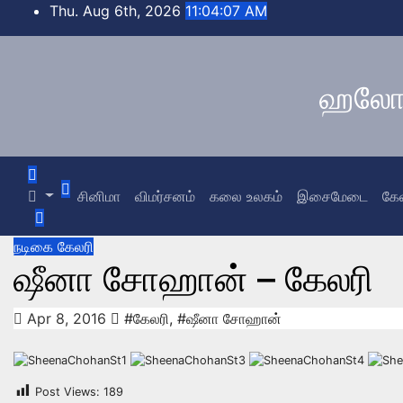
Skip
Thu. Aug 6th, 2026
11:04:07 AM
to
content
ஹலோ த
சினிமா
விமர்சனம்
கலை உலகம்
இசைமேடை
கே
நடிகை கேலரி
ஷீனா சோஹான் – கேலரி
Apr 8, 2016
#கேலரி
,
#ஷீனா சோஹான்
Post Views:
189