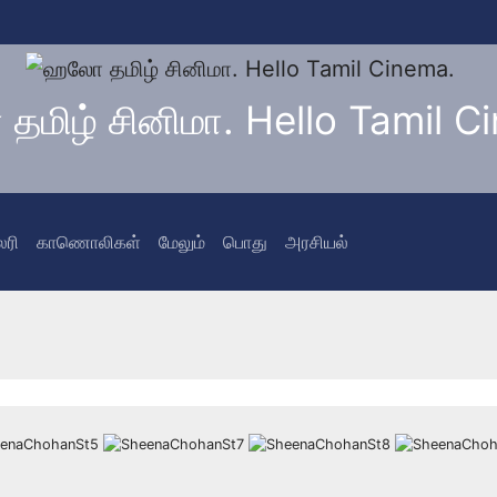
மிழ் சினிமா. Hello Tamil C
லரி
காணொலிகள்
மேலும்
பொது
அரசியல்