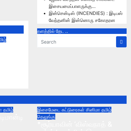
இசையமைப்பாளருக்கு…
இன்சென்டிஸ் (INCENDIES) : இடிபஸ்
வேந்தனின் இன்னொரு சகோதரன
தளத்தில் தேட ..
மிழ்
ரேஷன்
் பார்வை.
மா
தமிழ்
இசைமேடை
கட்டுரைகள்
சினிமா
தமிழ்
டிமான்டி
தெலுங்கு
*சூர்யாவின் ‘விஸ்வநாத் &
்