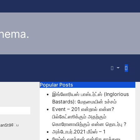
inema.
Popular Posts
இங்லோரியஸ் பாஸ்டர்ட்ஸ் (Inglorious
Bastards): மேதமையின் உச்சம்
Event – 201 என்றால் என்ன?
பில்கேட்ஸூக்கும் அதற்கும்
கொரோனாவிற்கும் என்ன தொடர்பு ?
ேப
அக்டோபர்.2021 மீம்ஸ் – 1
ஜேம்ஸ் வசந்தன் என்கிற சாக்கடை