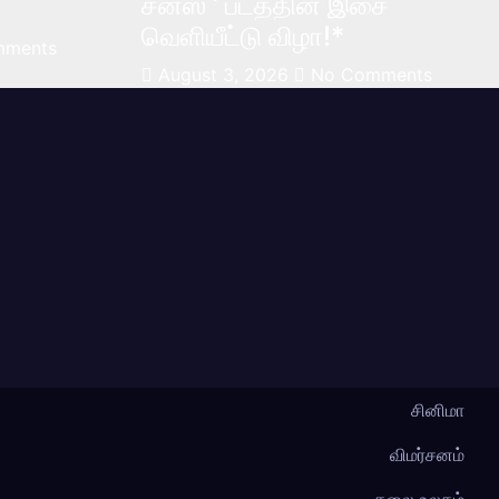
சன்ஸ் ‘ படத்தின் இசை
வெளியீட்டு விழா!*
mments
August 3, 2026
No Comments
சினிமா
விமர்சனம்
கலை உலகம்