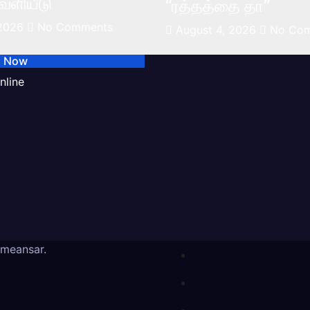
ெளியீடு
“ரத்தத்தை தா”
 2026
No Comments
August 4, 2026
No Co
s Now
nline
meansar
.