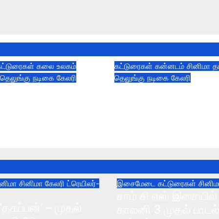
கட்டுரைகள்
கலை உலகம்
கட்டுரைகள்
கன்னடம்
சினிமா
த
்
தெலுங்கு
நடிகை கேலரி
தெலுங்கு
நடிகை கேலரி
ின் நடிக்கும் ‘ஹாய்’
பிரியங்கா மோகன்
 பாடல்.
நடிக்கும் “666 ஆப்ப
ட்ரீம் தியேட்டர்” முதல
026
Dec 29, 2025
ினிமா
சினிமா கேலரி
ட்ரெயிலர்-
இசைமேடை
கட்டுரைகள்
சினி
சாம் சி எஸ் இசையில் 
‘தகப்பன்’ – முதல்
காலனி 3 முதல் பாடல