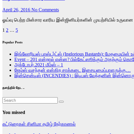
April 26, 2016
No Comments
ஓய்வு பெற்ற மின்சார வாரிய இன்ஜினியர்களின் முயற்சியில் உருவான 
Posts
1
2
…
5
pagination
Popular Posts
இங்லோரியஸ் பாஸ்டர்ட்ஸ் (Inglorious Bastards): மேதமையின் உச
Event – 201 என்றால் என்ன? பில்கேட்ஸூக்கும் அதற்கும் கொ
அக்டோபர்.2021 மீம்ஸ் – 1
ஜேம்ஸ் வசந்தன் என்கிற சாக்கடை இசையமைப்பாளருக்கு…
இன்சென்டிஸ் (INCENDIES) : இடிபஸ் வேந்தனின் இன்ன
தளத்தில் தேட ..
You missed
கட்டுரைகள்
சினிமா
தமிழ்
நேர்காணல்