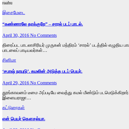
raahu
இசைமேடை
“கண்ணாலே தாக்குறே” – சாரல் படப் பாடல்.
April 30, 2016
No Comments
திரைப்பட பாடலாசிரியர் முருகன் மந்திரம் ‘சாரல்’ படத்தில் எழுதி
பாடலைப் பாடியவர்கள்…
சினிமா
‘சபாஷ் நாயுடு’. கமலின் அடுத்த படப் பெயர்.
April 29, 2016
No Comments
தூங்காவனம் டீமை அப்படியே வைத்து கமல் மீண்டும் படமெடுக்கிறா
இளையராஜா…
கட்டுரைகள்
என் பெயர் கௌசல்யா.