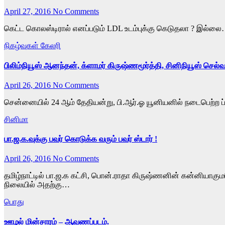
April 27, 2016
No Comments
கெட்ட கொலஸ்டிரால் எனப்படும் LDL உடம்புக்கு கெடுதலா ? இல்லை… 
நிகழ்வுகள் கேலரி
பிலிம்நியூஸ் ஆனந்தன், க்ளாமர் கிருஷ்ணமூர்த்தி, சினிநியூஸ் செல்வம
April 26, 2016
No Comments
சென்னையில் 24 ஆம் தேதியன்று, பி.ஆர்.ஓ யூனியனில் நடைபெற்ற ப்லி
சினிமா
பா.ஜ.க.வுக்கு பவர் கொடுக்க வரும் பவர் ஸ்டார் !
April 26, 2016
No Comments
தமிழ்நாட்டில் பா.ஜ.க கட்சி, பொன்.ராதா கிருஷ்ணனின் கன்னியாகுமரி
நிலையில் அதற்கு…
பொது
ஊழல் மின்சாரம் – ஆவணப்படம்.