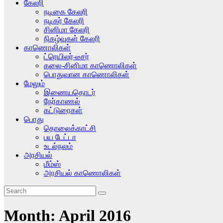
கேலரி
நடிகை கேலரி
நடிகர் கேலரி
சினிமா கேலரி
நிகழ்வுகள் கேலரி
காணொலிகள்
ட்ரெயிலர்-டீசர்
கலை-சினிமா காணொலிகள்
பொதுவான காணொலிகள்
மேலும்
இணையதொடர்
நேர்காணல்
கட்டுரைகள்
பொது
தொலைக்காட்சி
பய டேட்டா
உடல்நலம்
அரசியல்
மீம்ஸ்
அரசியல் காணொலிகள்
Month:
April 2016