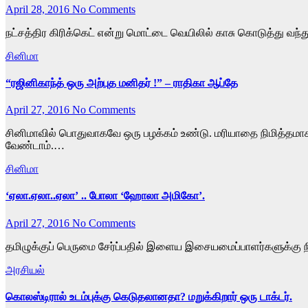
April 28, 2016
No Comments
நட்சத்திர கிரிக்கெட் என்று மொட்டை வெயிலில் காசு கொடுத்து வந்த
சினிமா
“ரஜினிகாந்த் ஒரு அற்புத மனிதர் !” – ராதிகா ஆப்தே
April 27, 2016
No Comments
சினிமாவில் பொதுவாகவே ஒரு பழக்கம் உண்டு. மரியாதை நிமித்தமாக சக
வேண்டாம்.…
சினிமா
‘ஏலா.ஏலா..ஏலா’ .. போலா ‘ஹோலா அமிகோ’.
April 27, 2016
No Comments
தமிழுக்குப் பெருமை சேர்ப்பதில் இளைய இசையமைப்பாளர்களுக்கு நி
அரசியல்
கொலஸ்டிரால் உடம்புக்கு கெடுதலானதா? மறுக்கிறார் ஒரு டாக்டர்.