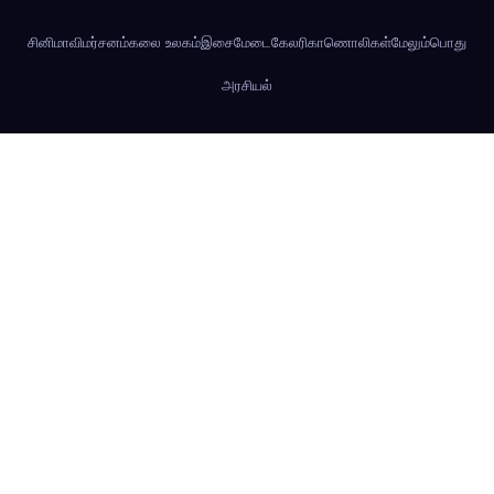
சினிமா
விமர்சனம்
கலை உலகம்
இசைமேடை
கேலரி
காணொலிகள்
மேலும்
பொது
அரசியல்