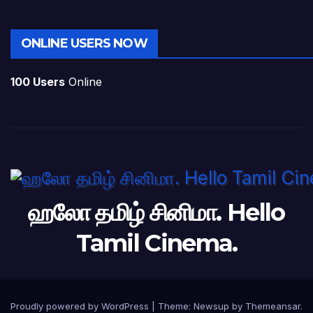
ONLINE USERS NOW
100 Users
Online
ஹலோ தமிழ் சினிமா. Hello
Tamil Cinema.
Proudly powered by WordPress
|
Theme: Newsup by
Themeansar
.