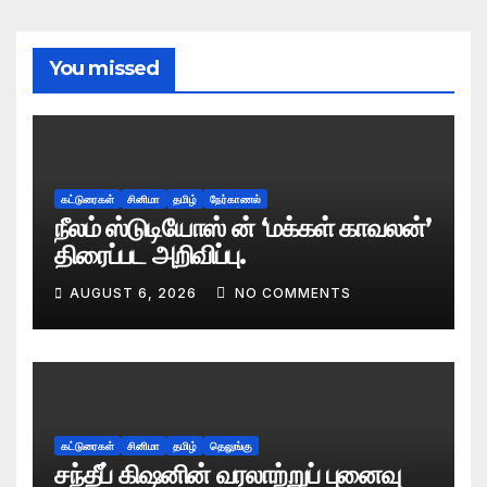
You missed
கட்டுரைகள்
சினிமா
தமிழ்
நேர்காணல்
நீலம் ஸ்டுடியோஸ் ன் ‘மக்கள் காவலன்’
திரைப்பட அறிவிப்பு.
AUGUST 6, 2026
NO COMMENTS
கட்டுரைகள்
சினிமா
தமிழ்
தெலுங்கு
சந்தீப் கிஷனின் வரலாற்றுப் புனைவு