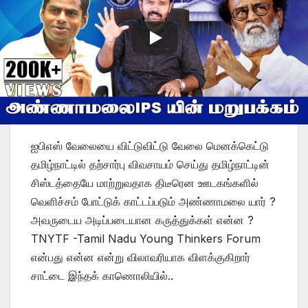
ஐபிஎஸ் ?
JUL 29, 2020
ஐபிஎஸ் வேலையை விட்டுவிட்டு வேலை மெனக்கெட்டு
தமிழ்நாட்டில் தற்சார்பு விவசாயம் செய்து தமிழ்நாட்டின்
சிஸ்டத்தையே மாற்றுவதாக திடீரென ஊடகங்களில்
வெளிச்சம் போட்டுக் காட்டப்படும் அண்ணாமலை யார் ?
அவருடைய அடிப்படையான கருத்துக்கள் என்ன ?
TNYTF -Tamil Nadu Young Thinkers Forum
என்பது என்ன என்று விலாவரியாக விளக்குகிறார்
சாட்டை இந்தக் காணொலியில்..