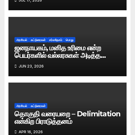
JUL 17, 2026
அரசியல்
கட்டுரைகள்
சர்வதேசம்
பொது
ஜனநாயகம், மனித உரிமை என்ற
பெயர்களில் வல்லரசுகள் அடித்த
கொள்ளைகள்.
JUN 23, 2026
அரசியல்
கட்டுரைகள்
தொகுதி வரையறை – Delimitation
என்கிற பிராடுத்தனம்
APR 16, 2026