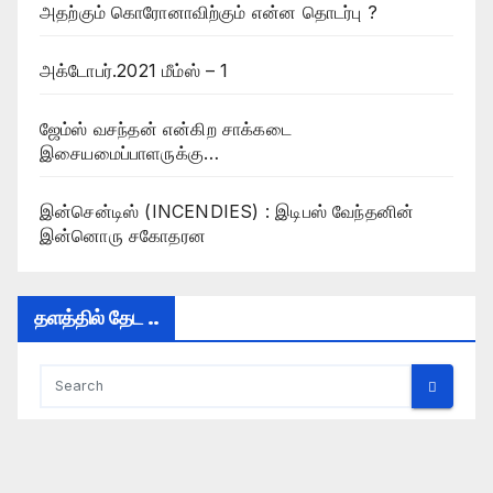
அதற்கும் கொரோனாவிற்கும் என்ன தொடர்பு ?
அக்டோபர்.2021 மீம்ஸ் – 1
ஜேம்ஸ் வசந்தன் என்கிற சாக்கடை
இசையமைப்பாளருக்கு…
இன்சென்டிஸ் (INCENDIES) : இடிபஸ் வேந்தனின்
இன்னொரு சகோதரன
தளத்தில் தேட ..