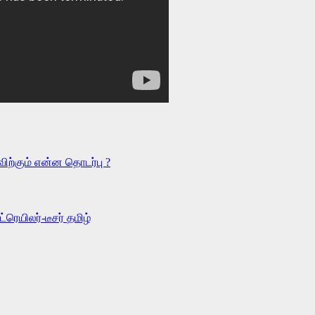
ிற்கும் என்ன தொடர்பு ?
ட்ரெயிலர்-டீசர்
தமிழ்