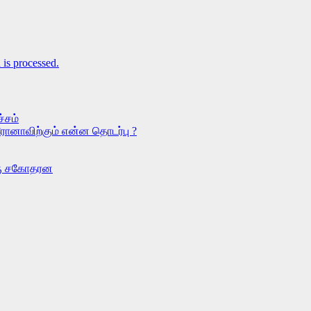
is processed.
்சம்
ரோனாவிற்கும் என்ன தொடர்பு ?
ொரு சகோதரன