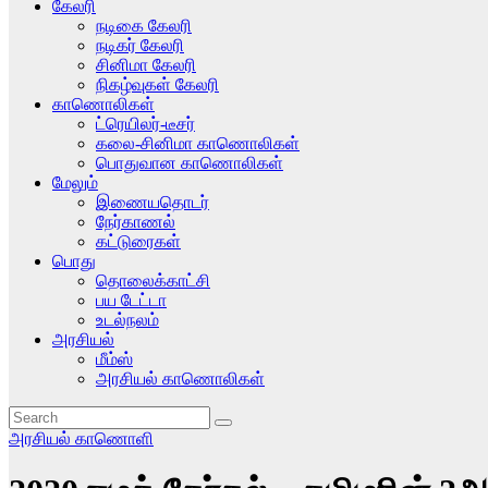
கேலரி
நடிகை கேலரி
நடிகர் கேலரி
சினிமா கேலரி
நிகழ்வுகள் கேலரி
காணொலிகள்
ட்ரெயிலர்-டீசர்
கலை-சினிமா காணொலிகள்
பொதுவான காணொலிகள்
மேலும்
இணையதொடர்
நேர்காணல்
கட்டுரைகள்
பொது
தொலைக்காட்சி
பய டேட்டா
உடல்நலம்
அரசியல்
மீம்ஸ்
அரசியல் காணொலிகள்
அரசியல் காணொளி