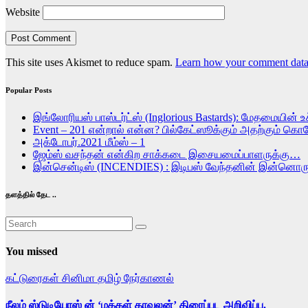
Website
This site uses Akismet to reduce spam.
Learn how your comment data 
Popular Posts
இங்லோரியஸ் பாஸ்டர்ட்ஸ் (Inglorious Bastards): மேதமையின் உச
Event – 201 என்றால் என்ன? பில்கேட்ஸூக்கும் அதற்கும் கொ
அக்டோபர்.2021 மீம்ஸ் – 1
ஜேம்ஸ் வசந்தன் என்கிற சாக்கடை இசையமைப்பாளருக்கு…
இன்சென்டிஸ் (INCENDIES) : இடிபஸ் வேந்தனின் இன்ன
தளத்தில் தேட ..
You missed
கட்டுரைகள்
சினிமா
தமிழ்
நேர்காணல்
நீலம் ஸ்டுடியோஸ் ன் ‘மக்கள் காவலன்’ திரைப்பட அறிவிப்பு.