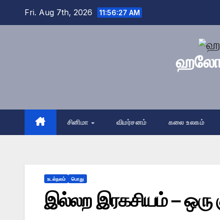
Skip
Fri. Aug 7th, 2026
11:56:28 AM
to
content
ஹலோ த
சினிமா
விமர்சனம்
கலை உலகம்
உடல்நலம்
பொது
இல்லற இரகசியம் – ஒரு க