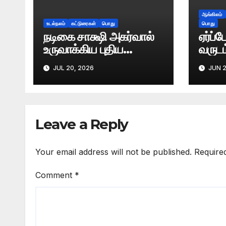
ஆங்கிலம்
உடல்நலம்
கட்டுரைகள்
பொது
பொது
நடிகை சாக்ஷி அகர்வால்
ஏர்ப்
உருவாக்கிய புதிய
வருடம
ஊட்டச்சத்துணவு
JUL 20, 2026
JUN 2
பிராண்ட் ‘OKUU’
Leave a Reply
Your email address will not be published.
Require
Comment
*