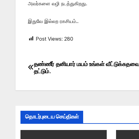
அவர்களை வழி நடத்துகிறது.
இதுவே இல்லற ரகசியம்..
Post Views:
280
தண்ணீர் தனியார் மயம் உங்கள் வீட்டுக்கதவை
Post
தட்டும்.
navigation
தொடர்புடைய செய்திகள்