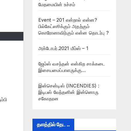
மேதமையின் உச்சம்
Event – 201 என்றால் என்ன?
பில்கேட்ஸூக்கும் அதற்கும்
கொரோனாவிற்கும் என்ன தொடர்பு ?
அக்டோபர்.2021 மீம்ஸ் – 1
ஜேம்ஸ் வசந்தன் என்கிற சாக்கடை
இசையமைப்பாளருக்கு…
இன்சென்டிஸ் (INCENDIES) :
இடிபஸ் வேந்தனின் இன்னொரு
சகோதரன
ம்பி
தளத்தில் தேட ..