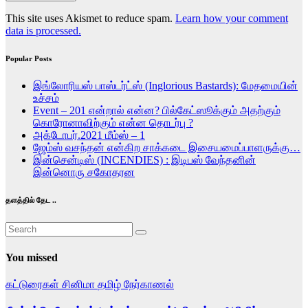
This site uses Akismet to reduce spam.
Learn how your comment
data is processed.
Popular Posts
இங்லோரியஸ் பாஸ்டர்ட்ஸ் (Inglorious Bastards): மேதமையின்
உச்சம்
Event – 201 என்றால் என்ன? பில்கேட்ஸூக்கும் அதற்கும்
கொரோனாவிற்கும் என்ன தொடர்பு ?
அக்டோபர்.2021 மீம்ஸ் – 1
ஜேம்ஸ் வசந்தன் என்கிற சாக்கடை இசையமைப்பாளருக்கு…
இன்சென்டிஸ் (INCENDIES) : இடிபஸ் வேந்தனின்
இன்னொரு சகோதரன
தளத்தில் தேட ..
You missed
கட்டுரைகள்
சினிமா
தமிழ்
நேர்காணல்