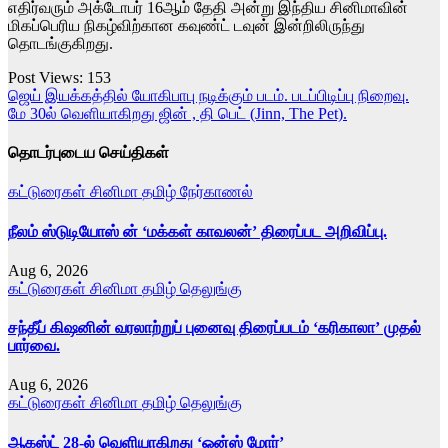
எதிர்வரும் அக்டோபர் 16ஆம் தேதி அன்று இந்திய சினிமாவின்
மிகப்பெரிய நிகழ்விற்கான கவுண்ட் டவுன் இன்றிலிருந்து
தொடங்குகிறது.
Post Views:
153
Post
ஜெய் இயக்கத்தில் யோகிபாபு நடிக்கும் படம். படப்பிடிப்பு நிறைவு.
மே 30ல் வெளியாகிறது ஜின் , தி பெட் (Jinn, The Pet).
navigation
தொடர்புடைய செய்திகள்
கட்டுரைகள்
சினிமா
தமிழ்
நேர்காணல்
நீலம் ஸ்டுடியோஸ் ன் ‘மக்கள் காவலன்’ திரைப்பட அறிவிப்பு.
Aug 6, 2026
கட்டுரைகள்
சினிமா
தமிழ்
தெலுங்கு
சந்தீப் கிஷனின் வரலாற்றுப் புனைவு திரைப்படம் ‘கரிகாலா’ முதல்
பார்வை.
Aug 6, 2026
கட்டுரைகள்
சினிமா
தமிழ்
தெலுங்கு
ஆகஸ்ட் 28-ல் வெளியாகிறது ‘ஒன்ஸ் மோர்’