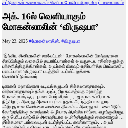
கட்டுரைகள்
கலை உலகம்
சினிமா
டோலிபாலிஹாலிவுட்
மலையாளம்
அக். 16ல் வெளியாகும்
மோகன்லாலின் ‘விருஷபா’
May 23, 2025
#மோகன்லாலின்
,
#விருஷபா
‘இந்திய சினிமாவின் லாலேட்டன் ‘ மோகன்லாலின் பிறந்தநாளை
சிறப்பிக்கும் வகையில் தயாரிப்பாளர்கள் அவருடைய ரசிகர்களுக்கு
பரிசளித்திருக்கிறார்கள்.‌ அவர்கள் மிகவும் எதிர்பார்த்த பிரம்மாண்ட
படைப்பான ‘விருஷபா’ படத்தின் ஃபர்ஸ்ட் லுக்கை
வெளியிட்டுள்ளனர்.
டிராகன் அளவிலான வடிவங்களுடன் சிக்கலானதாகவும்,
விரிவானதாகவும் தங்க பழுப்பு நிற கவசத்தை அணிந்த
மோகன்லால், ஒரு புராண போர் வீரன் – ராஜாவாக கம்பீரமாக
நிற்கிறார். அவரது அலைபாயும் கூந்தல்- அடர்த்தியான தாடி
-அற்புதமான வெள்ளை வண்ண திலகம் – அவரது கட்டளையிடும்
தோற்றத்திற்கு காலத்தால் அழியாத ஆன்மீக ஈர்ப்பை வழங்குகிறது.
ஒரு பெரிய வாழ்வில் அமைதியாக அமர்ந்திருக்கும் கைகளாலும் …
தீர்க்கமான பார்வையுடன் உயர்த்தப்பட்ட கண்களாலும்… அவர்
அமைதியின் வலிமை, மரபு மற்றும் தெய்வீக எண்ணத்தை