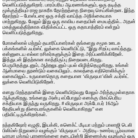
வெளிப்படுத்துகிறார். பாரம்பரிய ஆபரணங்களும், ஒரு தடித்த
மூக்குத்தியும் ராஜ நாகரீக தோற்றத்தை நிறைவு செய்கின்றன. இந்த
தோற்றம் – போஸ்டரை ஒரு சக்தி வாய்ந்த அறிக்கையாக
மாற்றுகிறது. மேலும் இது ஒரு காவிய கதையின் மையத்தில்.. அதன்
மகத்துவத்திற்காக விதிக்கப்பட்ட ஒரு கதாபாத்திரம் என்றும்
வெளிப்படுத்துகிறது.
மோகன்லால் மற்றும் தயாரிப்பாளர்கள் தங்களது சமூக ஊடக
பக்கங்களில் ஃபர்ஸ்ட் லுக்கை வெளியிட்டு, ”இது சிறப்பு வாய்ந்தது.
என்னுடைய எல்லா ரசிகர்களுக்கும் இதை அர்ப்பணிக்கிறேன்.
இத்துடன் இதற்கான காத்திருப்பு நிறைவடைகிறது. ‌
பெருமிதத்துடனும், ஆற்றலுடனும் புயல் விழித்தெழுகிறது. உங்கள்
ஆன்மாவை தூண்டும் வகையிலும்.. காலத்தை எதிரொலிக்கும்
வகையிலும்.. உருவானதொரு கதையான ‘விருஷபா’வின் ஃபர்ஸ்ட்
லுக்கை வெளியிடுகிறேன்.
எனது பிறந்தநாளில் இதை வெளியிடுவது மேலும் அர்த்தமுள்ளதாக
ஆக்குகிறது. உங்களது அன்பு எப்போதும் எனக்கு மிகப்பெரிய
சக்தியாக இருந்து வருகிறது. # விருஷபா அக்டோபர் 16ஆம்
தேதியன்று திரையரங்குகளில் வெளியாகிறது” என
பதிவிட்டிருக்கிறார்கள்.
நந்தகிஷோர் எழுதி, இயக்கி, கனெக்ட் மீடியா மற்றும் பாலாஜி டெலி
பிலிம்ஸ் நிறுவனம் வழங்கும் ‘விருஷபா’- அதிரடி- உணர்வு பூர்வமான
டிராமா மற்றும் புராணங்களை தடையின்றி இணைத்து வழங்கும் ஒரு