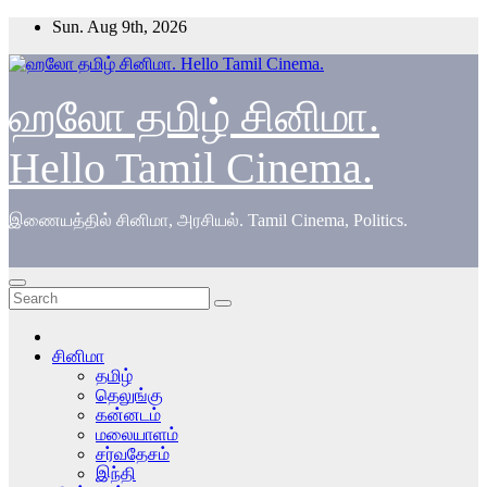
Skip
Sun. Aug 9th, 2026
to
content
ஹலோ தமிழ் சினிமா.
Hello Tamil Cinema.
இணையத்தில் சினிமா, அரசியல். Tamil Cinema, Politics.
சினிமா
தமிழ்
தெலுங்கு
கன்னடம்
மலையாளம்
சர்வதேசம்
இந்தி