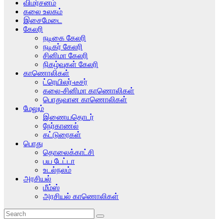
விமர்சனம்
கலை உலகம்
இசைமேடை
கேலரி
நடிகை கேலரி
நடிகர் கேலரி
சினிமா கேலரி
நிகழ்வுகள் கேலரி
காணொலிகள்
ட்ரெயிலர்-டீசர்
கலை-சினிமா காணொலிகள்
பொதுவான காணொலிகள்
மேலும்
இணையதொடர்
நேர்காணல்
கட்டுரைகள்
பொது
தொலைக்காட்சி
பய டேட்டா
உடல்நலம்
அரசியல்
மீம்ஸ்
அரசியல் காணொலிகள்