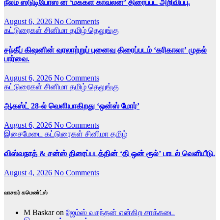
நீலம் ஸ்டுடியோஸ் ன் ‘மக்கள் காவலன்’ திரைப்பட அறிவிப்பு.
August 6, 2026
No Comments
கட்டுரைகள்
சினிமா
தமிழ்
தெலுங்கு
சந்தீப் கிஷனின் வரலாற்றுப் புனைவு திரைப்படம் ‘கரிகாலா’ முதல்
பார்வை.
August 6, 2026
No Comments
கட்டுரைகள்
சினிமா
தமிழ்
தெலுங்கு
ஆகஸ்ட் 28-ல் வெளியாகிறது ‘ஒன்ஸ் மோர்’
August 6, 2026
No Comments
இசைமேடை
கட்டுரைகள்
சினிமா
தமிழ்
விஸ்வநாத் & சன்ஸ் திரைப்படத்தின் ‘தி ஒன் ரூல்’ பாடல் வெளியீடு.
August 4, 2026
No Comments
வாசகர் கமெண்ட்ஸ்
M Baskar
on
ஜேம்ஸ் வசந்தன் என்கிற சாக்கடை