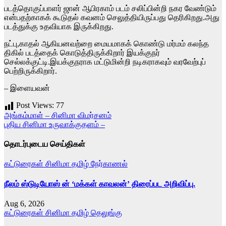
படத்தொகுப்பாளர் ஜான் ஆபிரகாம் படம் சலிப்பின்றி நகர வேண்டும்
என்பதற்காகக் கூடுதல் கவனம் செலுத்தியிருப்பது தெரிகிறது.அது
படத்துக்கு உதவியாக இருக்கிறது.
நட்பு,காதல் ஆகியனவற்றை மையமாகக் கொண்டு மர்மம் கலந்த
திகில் படத்தைக் கொடுத்திருக்கிறார் இயக்குநர்
செல்லக்குட்டி.இயக்குநராக மட்டுமின்றி நடிகராகவும் வரவேற்புப்
பெற்றிருக்கிறார்.
– இளையவன்
Post Views:
77
Post
அங்கம்மாள் – சினிமா விமர்சனம்
புதிய சினிமா உருவாக்குதளம் –
navigation
தொடர்புடைய செய்திகள்
கட்டுரைகள்
சினிமா
தமிழ்
நேர்காணல்
நீலம் ஸ்டுடியோஸ் ன் ‘மக்கள் காவலன்’ திரைப்பட அறிவிப்பு.
Aug 6, 2026
கட்டுரைகள்
சினிமா
தமிழ்
தெலுங்கு