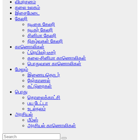
விமர்சனம்
கலை உலகம்
இசைமேடை
கேலரி
நடிகை கேலரி
நடிகர் கேலரி
சினிமா கேலரி
நிகழ்வுகள் கேலரி
காணொலிகள்
ட்ரெயிலர்-டீசர்
கலை-சினிமா காணொலிகள்
பொதுவான காணொலிகள்
மேலும்
இணையதொடர்
நேர்காணல்
கட்டுரைகள்
பொது
தொலைக்காட்சி
பய டேட்டா
உடல்நலம்
அரசியல்
மீம்ஸ்
அரசியல் காணொலிகள்