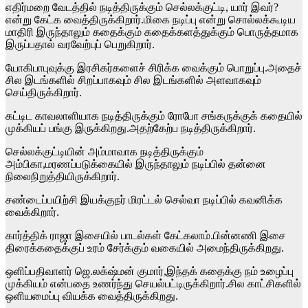
எதிர்மறை வேடத்தில் நடித்திருக்கும் செல்லக்குட்டி, யார் இவர்?
என்று கேட்க வைத்திருக்கிறார்.மிகை நடிப்பு என்று சொல்லக்கூடிய
மாதிரி இருந்தாலும் கதைக்கும் கதைக்களத்துக்கும் பொருத்தமாக
இருப்பதால் வரவேற்புப் பெறுகிறார்.
யோகிபாபுவுக்கு இரசிகர்களைச் சிரிக்க வைக்கும் பொறுப்பு.அதைச்
சில இடங்களில் சிறப்பாகவும் சில இடங்களில் அளவாகவும்
செய்திருக்கிறார்.
கட்டிட காவலாளியாக நடித்திருக்கும் ரோபோ சங்கருக்குக் கதையில்
முக்கியப் பங்கு இருக்கிறது.அதற்கேற்ப நடித்திருக்கிறார்.
செல்லக்குட்டியின் அம்மாவாக நடித்திருக்கும்
அம்பிகா,மரணப்படுக்கையில் இருந்தாலும் நடிப்பில் தன்னை
நிலைநிறுத்தியிருக்கிறார்.
சண்டைப்பயிற்சி இயக்குநர் மிரட்டல் செல்வா நடிப்பில் கவனிக்க
வைக்கிறார்.
கார்த்திக் ராஜா இசையில் பாடல்கள் கேட்கலாம்.பின்னணி இசை
திரைக்கதைக்குப் உரம் சேர்க்கும் வகையில் அமைந்திருக்கிறது.
ஒளிப்பதிவாளர் ஜெ.லக்‌ஷ்மன் குமார்,இந்தக் கதைக்கு நம் உழைப்பு
முக்கியம் என்பதை உணர்ந்து செயல்பட்டிருக்கிறார்.சில காட்சிகளில்
ஒளியமைப்பு வியக்க வைத்திருக்கிறது.