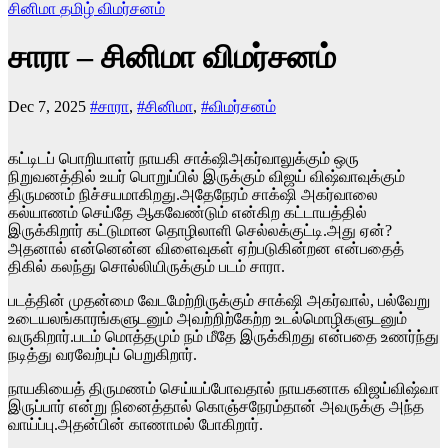
சினிமா
தமிழ்
விமர்சனம்
சாரா – சினிமா விமர்சனம்
Dec 7, 2025
#சாரா
,
#சினிமா
,
#விமர்சனம்
கட்டிடப் பொறியாளர் நாயகி சாக்‌ஷிஅகர்வாலுக்கும் ஒரு
நிறுவனத்தில் உயர் பொறுப்பில் இருக்கும் விஜய் விஷ்வாவுக்கும்
திருமணம் நிச்சயமாகிறது.அதேநேரம் சாக்‌ஷி அகர்வாலை
கல்யாணம் செய்தே ஆகவேண்டும் என்கிற கட்டாயத்தில்
இருக்கிறார் கட்டுமான தொழிலாளி செல்லக்குட்டி.அது ஏன்?
அதனால் என்னென்ன விளைவுகள் ஏற்படுகின்றன என்பதைத்
திகில் கலந்து சொல்லியிருக்கும் படம் சாரா.
படத்தின் முதன்மை வேடமேற்றிருக்கும் சாக்‌ஷி அகர்வால், பல்வேறு
உடையலங்காரங்களுடனும் அவற்றிற்கேற்ற உடல்மொழிகளுடனும்
வருகிறார்.படம் மொத்தமும் நம் மீதே இருக்கிறது என்பதை உணர்ந்து
நடித்து வரவேற்புப் பெறுகிறார்.
நாயகியைத் திருமணம் செய்யப்போவதால் நாயகனாக விஜய்விஷ்வா
இருப்பார் என்று நினைத்தால் கொஞ்சநேரம்தான் அவருக்கு அந்த
வாய்ப்பு.அதன்பின் காணாமல் போகிறார்.