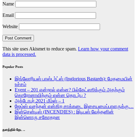
Name
Email
Website
This site uses Akismet to reduce spam.
Learn how your comment
data is processed.
Popular Posts
இங்லோரியஸ் பாஸ்டர்ட்ஸ் (Inglorious Bastards): மேதமையின்
உச்சம்
Event – 201 என்றால் என்ன? பில்கேட்ஸூக்கும் அதற்கும்
கொரோனாவிற்கும் என்ன தொடர்பு ?
அக்டோபர்.2021 மீம்ஸ் – 1
ஜேம்ஸ் வசந்தன் என்கிற சாக்கடை இசையமைப்பாளருக்கு…
இன்சென்டிஸ் (INCENDIES) : இடிபஸ் வேந்தனின்
இன்னொரு சகோதரன
தளத்தில் தேட ..