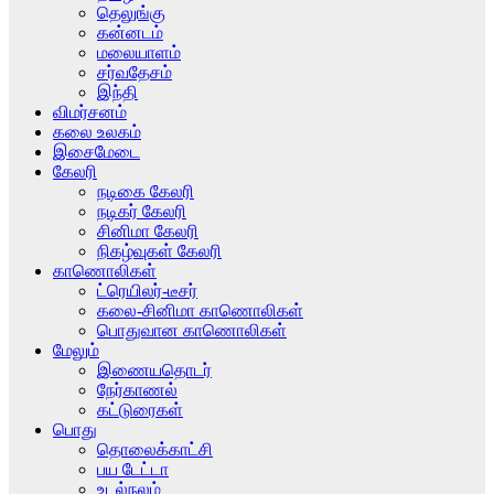
தெலுங்கு
கன்னடம்
மலையாளம்
சர்வதேசம்
இந்தி
விமர்சனம்
கலை உலகம்
இசைமேடை
கேலரி
நடிகை கேலரி
நடிகர் கேலரி
சினிமா கேலரி
நிகழ்வுகள் கேலரி
காணொலிகள்
ட்ரெயிலர்-டீசர்
கலை-சினிமா காணொலிகள்
பொதுவான காணொலிகள்
மேலும்
இணையதொடர்
நேர்காணல்
கட்டுரைகள்
பொது
தொலைக்காட்சி
பய டேட்டா
உடல்நலம்