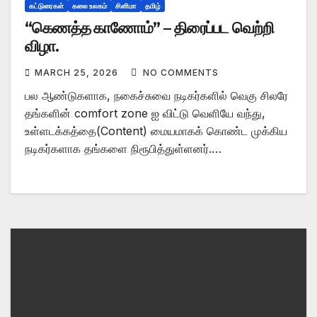
கட்டுரைகள்
கலை உலகம்
சினிமா
தமிழ்
“கெணத்த காணோம்” – திரைப்பட வெற்றி
விழா.
MARCH 25, 2026
NO COMMENTS
பல ஆண்டுகளாக, நகைச்சுவை நடிகர்களில் வெகு சிலரே
தங்களின் comfort zone ஐ விட்டு வெளியே வந்து,
உள்ளடக்கத்தை(Content) மையமாகக் கொண்ட முக்கிய
நடிகர்களாக தங்களை நிரூபித்துள்ளனர்.…