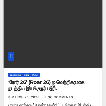
கட்டுரைகள்
தமிழ்
பொது
‘ரோர் 26’ (Roar 26) ஐ வெற்றிகரமாக
நடத்திய இயக்குநர் பத்ரி.
MARCH 26, 2026
NO COMMENTS
பாணா காத்தாடி’ போன்ற வெற்றிப் படங்களை இயக்கிய