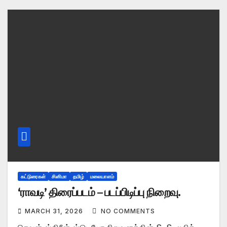
கட்டுரைகள்
சினிமா
தமிழ்
மலையாளம்
‘ராவடி’ திரைப்படம் – படப்பிடிப்பு நிறைவு.
MARCH 31, 2026
NO COMMENTS