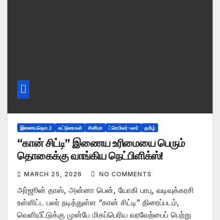
இணையதொடர்
கட்டுரைகள்
சினிமா
ட்ரெயிலர்-டீசர்
தமிழ்
“கான் சிட்டி” இணைய உரிமையை பெரும்
தொகைக்கு வாங்கிய நெட்பிளிக்ஸ்!
MARCH 25, 2026
NO COMMENTS
அர்ஜூன் தாஸ், அன்னா பென், யோகி பாபு, வடிவுக்கரசி
உள்ளிட்ட பலர் நடித்துள்ள “கான் சிட்டி” திரைப்படம்,
வெளியீட்டுக்கு முன்பே மிகப்பெரிய வரவேற்பைப் பெற்று