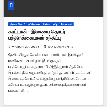
இணையதொடர்
கட்டுரைகள்
சினிமா
தமிழ்
நேர்காணல்
காட்டான் – இணைய தொடர்
பத்திரிக்கையாளர் சந்திப்பு.
MARCH 27, 2026
NO COMMENTS
தேசியவிருது வென்ற படைப்பாளியான இயக்குநர்
மணிகண்டன் மற்றும் இயக்குநரும்,
படத்தொகுப்பாளருமான பி.அஜித்குமார் ஆகியோர்
இயக்கத்தில் உருவாகியுள்ள ‘முத்து என்கிற காட்டான்’
இணையத்தொடரில் விஜய்சேதுபதி,மிலிந்த் சோமன்,
சுதேவ்நாயர்,முத்துக்குமார்,சிங்கம்புலி,கலைவாணி
பாஸ்கர்,வி…