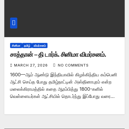
சினிமா
தமிழ்
விமர்சனம்
சாத்தான் – தி டார்க். சினிமா விமர்சனம்.
MARCH 27, 2026
NO COMMENTS
1600—ஆம் ஆண்டு இந்தியாவில் கிழக்கிந்திய கம்பெனி
ஆட்சி செய்த போது தமிழ்நாட்டின் அஸ்தினாபுரம் என்ற
மலைக்கிராமத்தில் கதை ஆரம்பித்து 1800-களில்
வெள்ளையர்கள் ஆட்சியில் தொடர்ந்து இப்போது வரை…