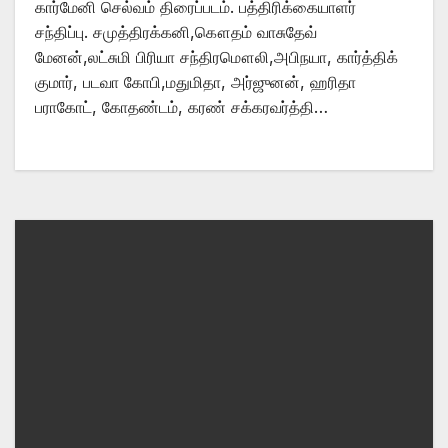
கார்மேனி செல்வம் திரைப்படம். பத்திரிக்கையாளர்
சந்திப்பு. சமுத்திரக்கனி,கௌதம் வாசுதேவ்
மேனன்,லட்சுமி பிரியா சந்திரமௌலி,அபிநயா, கார்த்திக்
குமார், படவா கோபி,மதுமிதா, அர்ஜுனன், ஹரிதா
பராகோட், கோதண்டம், கரண் சக்கரவர்த்தி…