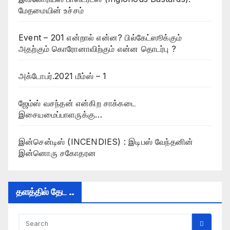
மேதமையின் உச்சம்
Event – 201 என்றால் என்ன? பில்கேட்ஸூக்கும்
அதற்கும் கொரோனாவிற்கும் என்ன தொடர்பு ?
அக்டோபர்.2021 மீம்ஸ் – 1
ஜேம்ஸ் வசந்தன் என்கிற சாக்கடை
இசையமைப்பாளருக்கு…
இன்சென்டிஸ் (INCENDIES) : இடிபஸ் வேந்தனின்
இன்னொரு சகோதரன
தளத்தில் தேட ..