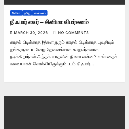
சினிமா
தமிழ்
விமர்சனம்
நீ ஃபார் எவர் – சினிமா விமர்சனம்
MARCH 30, 2026
NO COMMENTS
காதல் பிடிக்காத இளைஞரும் காதல் பிடிக்காத யுவதியும்
தங்களுடைய வேறு தேவைக்காக காதலர்களாக
நடிக்கிறார்கள்.அந்தக் காதலின் நிலை என்ன? என்பதைச்
சுவையாகச் சொல்லியிருக்கும் படம் நீ ஃபார்…