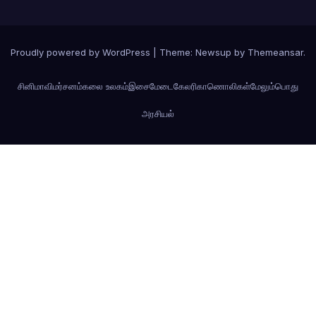
Proudly powered by WordPress
|
Theme: Newsup by
Themeansar
.
சினிமா
விமர்சனம்
கலை உலகம்
இசைமேடை
கேலரி
காணொலிகள்
மேலும்
பொது
அரசியல்