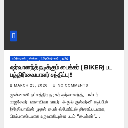
கட்டுரைகள்
சினிமா
ட்ரெயிலர்-டீசர்
தமிழ்
ஷர்வானந்த் நடிக்கும் பைக்கர் ( BIKER) பட
பத்திரிகையாளர் சந்திப்பு !!
MARCH 25, 2026
NO COMMENTS
முன்னணி நட்சத்திர நடிகர் ஷர்வானந்த், டாக்டர்
ராஜசேகர், மாளவிகா நாயர், அதுல் குல்கர்னி நடிப்பில்
இந்தியாவின் முதல் பைக் ஸ்போர்ட்ஸ் திரைப்படமாக,
பிரம்மாண்டமாக உருவாகியுள்ள படம் “பைக்கர்”.…