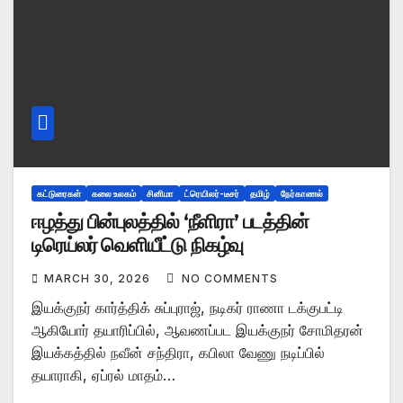
கட்டுரைகள்
கலை உலகம்
சினிமா
ட்ரெயிலர்-டீசர்
தமிழ்
நேர்காணல்
ஈழத்து பின்புலத்தில் ‘நீளிரா’ படத்தின்
டிரெய்லர் வெளியீட்டு நிகழ்வு
MARCH 30, 2026
NO COMMENTS
இயக்குநர் கார்த்திக் சுப்புராஜ், நடிகர் ராணா டக்குபட்டி
ஆகியோர் தயாரிப்பில், ஆவணப்பட இயக்குநர் சோமிதரன்
இயக்கத்தில் நவீன் சந்திரா, கபிலா வேணு நடிப்பில்
தயாராகி, ஏப்ரல் மாதம்…