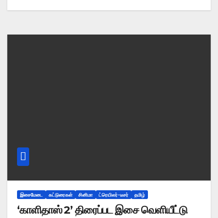
இசைமேடை
கட்டுரைகள்
சினிமா
ட்ரெயிலர்-டீசர்
தமிழ்
‘காளிதாஸ் 2’ திரைப்பட இசை வெளியீட்டு