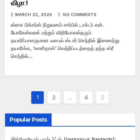
விழா !
MARCH 22, 2026
NO COMMENTS
ஸ்கை பிக்சர்ஸ் நிறுவனம் சார்பில் டாக்டர் என்.
யோகேஸ்வரன் மற்றும் விநியோகஸ்தரும்
தயாரிப்பாளருமான ஃபைவ் ஸ்டார் செந்தில் இணைந்து
தயாரிக்க, ‘காளிதாஸ்’ வெற்றிப்படத்தைத் தந்த ஸ்ரீ
செந்தில்…
Posts
1
2
…
4
pagination
Popular Posts
இங்லோரியஸ் பாஸ்டர்ட்ஸ் (Inglorious Bastards):