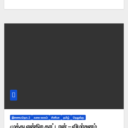
இணையதொடர்
கலை உலகம்
சினிமா
தமிழ்
தெலுங்கு
முத்து என்கிற காட்டான் – விமர்சனம்