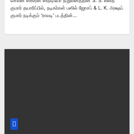
செவன் ஸ்கிரீன் ஸ்டுடியோ நிறுவனத்தின் S. S. லலித்
குமார் தயாரிப்பில், நடிகர்கள் பஸில் ஜோசப் & L. K. அக்ஷய்
குமார் நடிக்கும் ‘ராவடி’ படத்தின்…