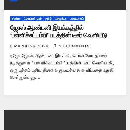
சினிமா
ட்ரெயிலர்-டீசர்
தமிழ்
தெலுங்கு
மலையாளம்
ஜோஸ் ஆண்டனி இயக்கத்தில்
‘பள்ளிச்சட்டம்பி’ படத்தின் டீசர் வெளியீடு
MARCH 26, 2026
NO COMMENTS
டிஜோ ஜோஸ் ஆண்டனி இயக்கி, டொவினோ தாமஸ்
நடித்துள்ள ‘ பள்ளிச்சட்டம்பி ‘படத்தின் டீசர் வெளியாகி,
ஒரு புத்தம் புதிய திரை அனுபவத்தை அளிப்பதை உறுதி
செய்துள்ளது.…