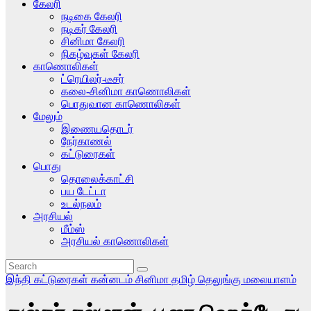
கேலரி
நடிகை கேலரி
நடிகர் கேலரி
சினிமா கேலரி
நிகழ்வுகள் கேலரி
காணொலிகள்
ட்ரெயிலர்-டீசர்
கலை-சினிமா காணொலிகள்
பொதுவான காணொலிகள்
மேலும்
இணையதொடர்
நேர்காணல்
கட்டுரைகள்
பொது
தொலைக்காட்சி
பய டேட்டா
உடல்நலம்
அரசியல்
மீம்ஸ்
அரசியல் காணொலிகள்
இந்தி
கட்டுரைகள்
கன்னடம்
சினிமா
தமிழ்
தெலுங்கு
மலையாளம்