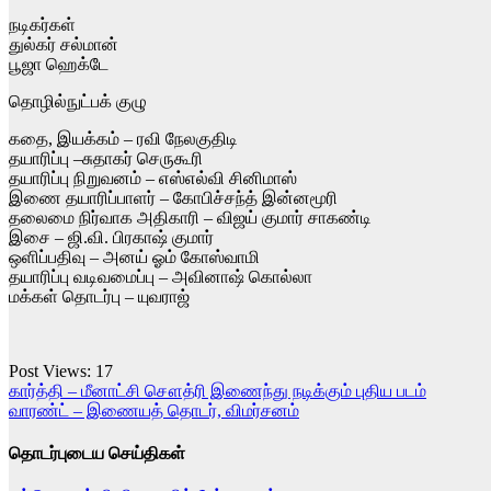
நடிகர்கள்
துல்கர் சல்மான்
பூஜா ஹெக்டே
தொழில்நுட்பக் குழு
கதை, இயக்கம் – ரவி நேலகுதிடி
தயாரிப்பு –சுதாகர் செருகூரி
தயாரிப்பு நிறுவனம் – எஸ்எல்வி சினிமாஸ்
இணை தயாரிப்பாளர் – கோபிச்சந்த் இன்னமூரி
தலைமை நிர்வாக அதிகாரி – விஜய் குமார் சாகண்டி
இசை – ஜி.வி. பிரகாஷ் குமார்
ஒளிப்பதிவு – அனய் ஓம் கோஸ்வாமி
தயாரிப்பு வடிவமைப்பு – அவினாஷ் கொல்லா
மக்கள் தொடர்பு – யுவராஜ்
Post Views:
17
Post
கார்த்தி – மீனாட்சி சௌத்ரி இணைந்து நடிக்கும் புதிய படம்
வாரண்ட் – இணையத் தொடர், விமர்சனம்
navigation
தொடர்புடைய செய்திகள்