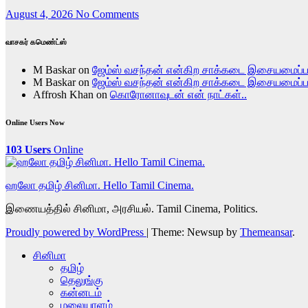
August 4, 2026
No Comments
வாசகர் கமெண்ட்ஸ்
M Baskar
on
ஜேம்ஸ் வசந்தன் என்கிற சாக்கடை இசையமைப்
M Baskar
on
ஜேம்ஸ் வசந்தன் என்கிற சாக்கடை இசையமைப்
Affrosh Khan
on
கொரோனாவுடன் என் நாட்கள்..
Online Users Now
103 Users
Online
ஹலோ தமிழ் சினிமா. Hello Tamil Cinema.
இணையத்தில் சினிமா, அரசியல். Tamil Cinema, Politics.
Proudly powered by WordPress
|
Theme: Newsup by
Themeansar
.
சினிமா
தமிழ்
தெலுங்கு
கன்னடம்
மலையாளம்