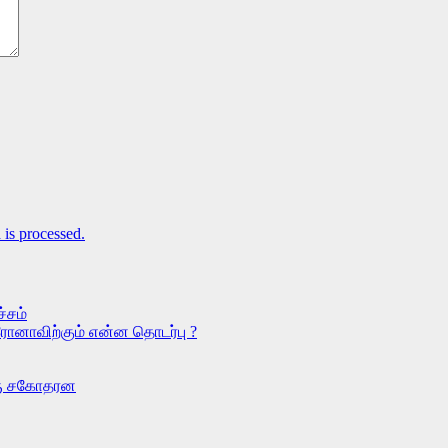
is processed.
்சம்
ரோனாவிற்கும் என்ன தொடர்பு ?
ொரு சகோதரன