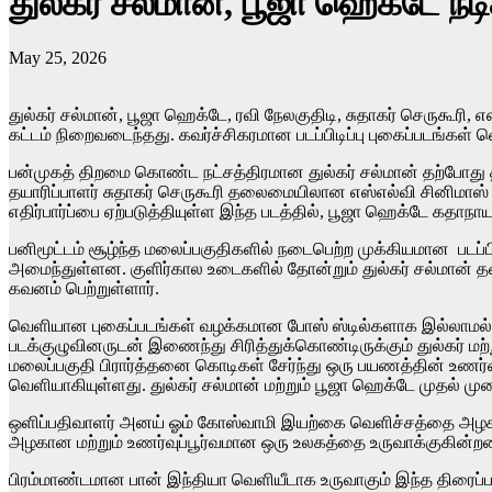
துல்கர் சல்மான், பூஜா ஹெக்டே நட
May 25, 2026
துல்கர் சல்மான், பூஜா ஹெக்டே, ரவி நேலகுதிடி, சுதாகர் செருகூரி, 
கட்டம் நிறைவடைந்தது. கவர்ச்சிகரமான படப்பிடிப்பு புகைப்படங்கள் 
பன்முகத் திறமை கொண்ட நட்சத்திரமான துல்கர் சல்மான் தற்போது தன
தயாரிப்பாளர் சுதாகர் செருகூரி தலைமையிலான எஸ்எல்வி சினிமாஸ் 
எதிர்பார்ப்பை ஏற்படுத்தியுள்ள இந்த படத்தில், பூஜா ஹெக்டே கத
பனிமூட்டம் சூழ்ந்த மலைப்பகுதிகளில் நடைபெற்ற முக்கியமான படப்
அமைந்துள்ளன. குளிர்கால உடைகளில் தோன்றும் துல்கர் சல்மான்
கவனம் பெற்றுள்ளார்.
வெளியான புகைப்படங்கள் வழக்கமான போஸ் ஸ்டில்களாக இல்லாமல், பட
படக்குழுவினருடன் இணைந்து சிரித்துக்கொண்டிருக்கும் துல்கர் மற்ற
மலைப்பகுதி பிரார்த்தனை கொடிகள் சேர்ந்து ஒரு பயணத்தின் உணர்வை 
வெளியாகியுள்ளது. துல்கர் சல்மான் மற்றும் பூஜா ஹெக்டே முதல்
ஒளிப்பதிவாளர் அனய் ஓம் கோஸ்வாமி இயற்கை வெளிச்சத்தை அழகாக ப
அழகான மற்றும் உணர்வுப்பூர்வமான ஒரு உலகத்தை உருவாக்குகின்ற
பிரம்மாண்டமான பான் இந்தியா வெளியீடாக உருவாகும் இந்த திரைப்