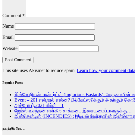
Comment
*
Name
Email
Website
This site uses Akismet to reduce spam.
Learn how your comment data 
Popular Posts
இங்லோரியஸ் பாஸ்டர்ட்ஸ் (Inglorious Bastards): மேதமையின் உச
Event – 201 என்றால் என்ன? பில்கேட்ஸூக்கும் அதற்கும் கொ
அக்டோபர்.2021 மீம்ஸ் – 1
ஜேம்ஸ் வசந்தன் என்கிற சாக்கடை இசையமைப்பாளருக்கு…
இன்சென்டிஸ் (INCENDIES) : இடிபஸ் வேந்தனின் இன்ன
தளத்தில் தேட ..