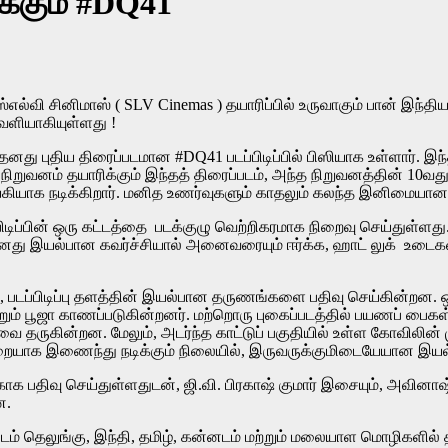
ிக்கும் #DQ41
எஸ்எல்வி சினிமாஸ் ( SLV Cinemas ) தயாரிப்பில் உருவாகும் பான் இந்
வெளியாகியுள்ளது !
து புதிய திரைப்படமான #DQ41 படப்பிடிப்பில் பிஸியாக உள்ளார். இந்
நிறுவனம் தயாரிக்கும் இந்தத் திரைப்படம், அந்த நிறுவனத்தின் 10வ
ாநாயகியாக நடிக்கிறார். மனித உணர்வுகளும் காதலும் கலந்த இனிமைய
பிடிப்பின் ஒரு கட்டத்தை படக்குழு வெற்றிகரமாக நிறைவு செய்துள்
 தனது இயல்பான கவர்ச்சியால் அனைவரையும் ஈர்க்க, ஹாட் லுக் உட
ப்பிடிப்பு தளத்தின் இயல்பான தருணங்களை பதிவு செய்கின்றன. ஒரு 
ும் பூஜா காணப்படுகின்றனர். மற்றொரு புகைப்படத்தில் பயணப் பைகள், 
தருகின்றன. மேலும், அடர்ந்த காட்டுப் பகுதியில் உள்ள கோவிலின் முன
 முறையாக இணைந்து நடிக்கும் நிலையில், இருவருக்குமிடையேயான இய
திவு செய்துள்ளதுடன், ஜி.வி. பிரகாஷ் குமார் இசையும், அவினாஷ் 
ன.
படம் தெலுங்கு, இந்தி, தமிழ், கன்னடம் மற்றும் மலையாள மொழிகளில