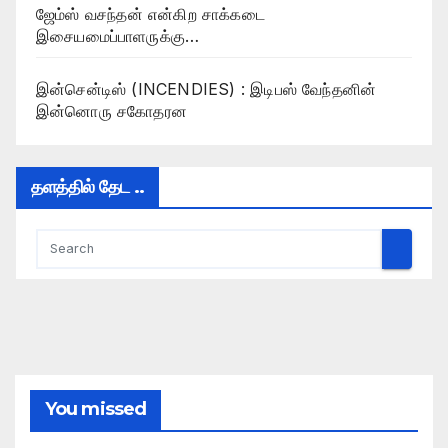
ஜேம்ஸ் வசந்தன் என்கிற சாக்கடை
இசையமைப்பாளருக்கு…
இன்சென்டிஸ் (INCENDIES) : இடிபஸ் வேந்தனின்
இன்னொரு சகோதரன
தளத்தில் தேட ..
You missed