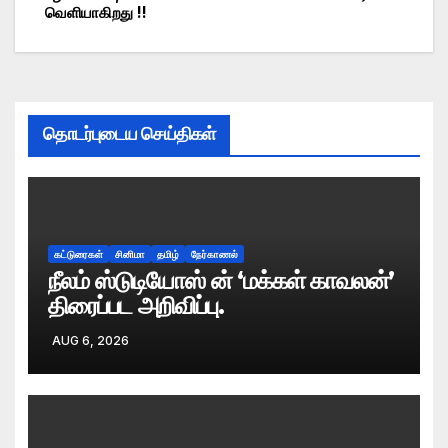
வெளியாகிறது !!
navigation
தொடர்புடைய செய்திகள்
கட்டுரைகள்
சினிமா
தமிழ்
நேர்காணல்
நீலம் ஸ்டுடியோஸ் ன் ‘மக்கள் காவலன்’
திரைப்பட அறிவிப்பு.
AUG 6, 2026