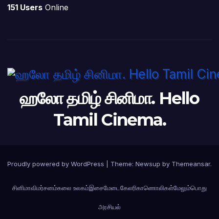
151 Users
Online
ஹலோ தமிழ் சினிமா. Hello
Tamil Cinema.
Proudly powered by WordPress
|
Theme: Newsup by
Themeansar
.
சினிமா
விமர்சனம்
கலை உலகம்
இசைமேடை
கேலரி
காணொலிகள்
மேலும்
பொது
அரசியல்