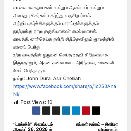
கமலை உலகநாயகன் என்றும் ஆண்டவர் என்றும்
அவரது ரசிகர்கள் புகழ்ந்து வருகிறார்கள்.
அந்தப் புகழ்ச்சிகளுக்கும் பாராட்டுக்களுக்கும்
நூற்றுக்கு நூறு தகுதியானவர் கமல்ஹாசன்.
காலத்தி னாற்செய்த நன்றி சிறிதெனினும் ஞாலத்தின்
மாணப் பெரிது.
உற்ற காலத்தில் ஒருவன் செய்த உதவி சிறிதளவாக
இருந்தாலும், அதன் தன்மையை அறிந்தால், உலகைவிட
மிகப் பெரிதாகும்.
நன்றி: John Durai Asir Chelliah
https://www.facebook.com/share/p/1c2S3Ana
Ni/
Post Views:
10
“டாக்ஸிக்” திரைப்படம்
எங்கள் தங்கம் – சினிமா
Post
ஆகஸ்ட் 26, 2026 ல்
விமர்சனம்.