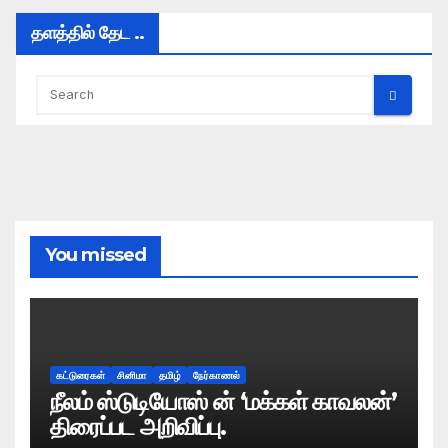
தளத்தில் தேட ..
You missed
கட்டுரைகள்
சினிமா
தமிழ்
நேர்காணல்
நீலம் ஸ்டுடியோஸ் ன் ‘மக்கள் காவலன்’
திரைப்பட அறிவிப்பு.