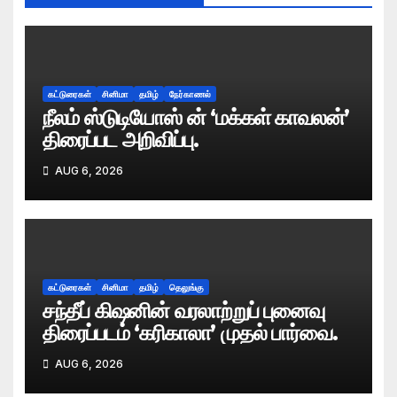
கட்டுரைகள்
சினிமா
தமிழ்
நேர்காணல்
நீலம் ஸ்டுடியோஸ் ன் ‘மக்கள் காவலன்’
திரைப்பட அறிவிப்பு.
AUG 6, 2026
கட்டுரைகள்
சினிமா
தமிழ்
தெலுங்கு
சந்தீப் கிஷனின் வரலாற்றுப் புனைவு
திரைப்படம் ‘கரிகாலா’ முதல் பார்வை.
AUG 6, 2026