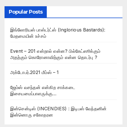
Popular Posts
இங்லோரியஸ் பாஸ்டர்ட்ஸ் (Inglorious Bastards):
மேதமையின் உச்சம்
Event – 201 என்றால் என்ன? பில்கேட்ஸூக்கும்
அதற்கும் கொரோனாவிற்கும் என்ன தொடர்பு ?
அக்டோபர்.2021 மீம்ஸ் – 1
ஜேம்ஸ் வசந்தன் என்கிற சாக்கடை
இசையமைப்பாளருக்கு…
இன்சென்டிஸ் (INCENDIES) : இடிபஸ் வேந்தனின்
இன்னொரு சகோதரன