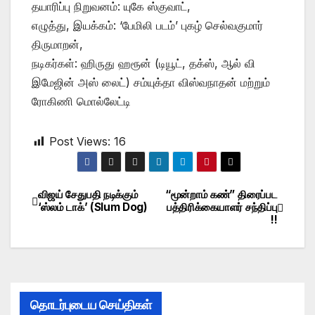
தயாரிப்பு நிறுவனம்: யுகே ஸ்குவாட்,
எழுத்து, இயக்கம்: ‘பேமிலி படம்’ புகழ் செல்வகுமார்
திருமாறன்,
நடிகர்கள்: ஹிருது ஹரூன் (டியூட், தக்ஸ், ஆல் வி
இமேஜின் அஸ் லைட்) சம்யுக்தா விஸ்வநாதன் மற்றும்
ரோகிணி மொல்லேட்டி
Post Views:
16
விஜய் சேதுபதி நடிக்கும்
“மூன்றாம் கண்” திரைப்பட
Post
‘ஸ்லம் டாக்’ (Slum Dog)
பத்திரிக்கையாளர் சந்திப்பு
!!
navigation
தொடர்புடைய செய்திகள்