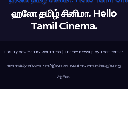
ஹலோ தமிழ் சினிமா. Hello
Tamil Cinema.
Proudly powered by WordPress
|
Theme: Newsup by
Themeansar
.
சினிமா
விமர்சனம்
கலை உலகம்
இசைமேடை
கேலரி
காணொலிகள்
மேலும்
பொது
அரசியல்