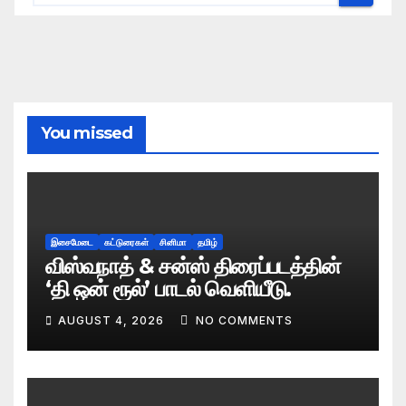
You missed
இசைமேடை
கட்டுரைகள்
சினிமா
தமிழ்
விஸ்வநாத் & சன்ஸ் திரைப்படத்தின்
‘தி ஒன் ரூல்’ பாடல் வெளியீடு.
AUGUST 4, 2026
NO COMMENTS