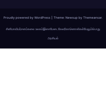
Proudly powered by WordPress
|
Theme: Newsup by
Themeansar
.
சினிமா
விமர்சனம்
கலை உலகம்
இசைமேடை
கேலரி
காணொலிகள்
மேலும்
பொது
அரசியல்