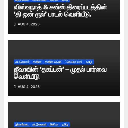
விஸ்வநாத் & சன்ஸ் திரைப்படத்தின்
‘தி ஒன் ரூல்’ பாடல் வெளியீடு.
AUG 4, 2026
கட்டுரைகள்
சினிமா
சினிமா கேலரி
ட்ரெயிலர்-டீசர்
தமிழ்
ஜீவாவின் ‘தகப்பன்’ – முதல் பார்வை
வெளியீடு
AUG 4, 2026
இசைமேடை
கட்டுரைகள்
சினிமா
தமிழ்