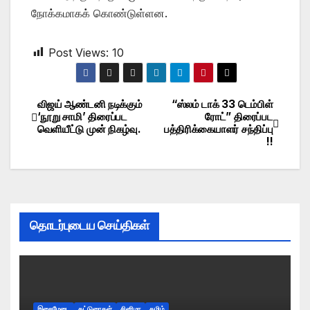
நோக்கமாகக் கொண்டுள்ளன.
Post Views:
10
விஜய் ஆண்டனி நடிக்கும்
“ஸ்லம் டாக் 33 டெம்பிள்
Post
‘நூறு சாமி’ திரைப்பட
ரோட்” திரைப்பட
வெளியீட்டு முன் நிகழ்வு.
பத்திரிக்கையாளர் சந்திப்பு
navigation
!!
தொடர்புடைய செய்திகள்
இசைமேடை
கட்டுரைகள்
சினிமா
தமிழ்