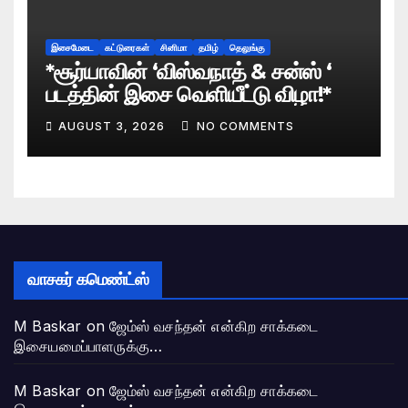
இசைமேடை
கட்டுரைகள்
சினிமா
தமிழ்
தெலுங்கு
*சூர்யாவின் ‘விஸ்வநாத் & சன்ஸ் ‘
படத்தின் இசை வெளியீட்டு விழா!*
AUGUST 3, 2026
NO COMMENTS
வாசகர் கமெண்ட்ஸ்
M Baskar
on
ஜேம்ஸ் வசந்தன் என்கிற சாக்கடை
இசையமைப்பாளருக்கு…
M Baskar
on
ஜேம்ஸ் வசந்தன் என்கிற சாக்கடை