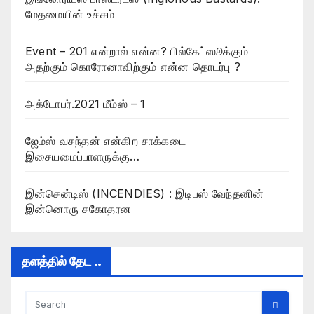
மேதமையின் உச்சம்
Event – 201 என்றால் என்ன? பில்கேட்ஸூக்கும்
அதற்கும் கொரோனாவிற்கும் என்ன தொடர்பு ?
அக்டோபர்.2021 மீம்ஸ் – 1
ஜேம்ஸ் வசந்தன் என்கிற சாக்கடை
இசையமைப்பாளருக்கு…
இன்சென்டிஸ் (INCENDIES) : இடிபஸ் வேந்தனின்
இன்னொரு சகோதரன
தளத்தில் தேட ..