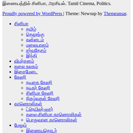
இணையத்தில் சினிமா, அரசியல். Tamil Cinema, Politics.
Proudly powered by WordPress
|
Theme: Newsup by
Themeansar
.
சினிமா
தமிழ்
தெலுங்கு
கன்னடம்
மலையாளம்
சர்வதேசம்
இந்தி
விமர்சனம்
கலை உலகம்
இசைமேடை
கேலரி
நடிகை கேலரி
நடிகர் கேலரி
சினிமா கேலரி
நிகழ்வுகள் கேலரி
காணொலிகள்
ட்ரெயிலர்-டீசர்
கலை-சினிமா காணொலிகள்
பொதுவான காணொலிகள்
மேலும்
இணையதொடர்