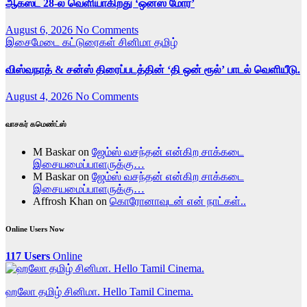
ஆகஸ்ட் 28-ல் வெளியாகிறது ‘ஒன்ஸ் மோர்’
August 6, 2026
No Comments
இசைமேடை
கட்டுரைகள்
சினிமா
தமிழ்
விஸ்வநாத் & சன்ஸ் திரைப்படத்தின் ‘தி ஒன் ரூல்’ பாடல் வெளியீடு.
August 4, 2026
No Comments
வாசகர் கமெண்ட்ஸ்
M Baskar
on
ஜேம்ஸ் வசந்தன் என்கிற சாக்கடை
இசையமைப்பாளருக்கு…
M Baskar
on
ஜேம்ஸ் வசந்தன் என்கிற சாக்கடை
இசையமைப்பாளருக்கு…
Affrosh Khan
on
கொரோனாவுடன் என் நாட்கள்..
Online Users Now
117 Users
Online
ஹலோ தமிழ் சினிமா. Hello Tamil Cinema.