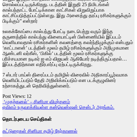
சொல்லப்பட்டிருக்கிறது. படத்தின் இறுதி 25 நிமிடங்கள்
கால்பந்தாட்ட போட்டிக்கான காட்சிகள் விறுவிறுப்பாக
காட்சிப்படுத்தப்பட்டுள்ளது. இது அனைத்து தரப்பு ரசிகர்களுக்கும்
பிடிக்கும்” என்றார்
உலகக்கோப்பை கால்பந்து போட்டி நடைபெற்று வரும் இந்த
தருணத்தில் கால்பந்து விளையாட்டின் பின்னணியில் இப்படம்
வெளியாவதால் ரசிகர்களின் கவனத்தை கவர்ந்திழுக்கும் என்பதும்
‘காட்டாளன்’ படத்தின் மூலம் தமிழ் ரசிகர்களுக்கும் அறிமுகமான
ஆண்டனி வர்கீஸ், ‘பிகில்’ படத்தின் மூலம் ரசிகர்களுக்கு
பரிச்சயமான நடிகர் ஐ எம் விஜயன் ஆகியோர் நடித்திருப்பதால்…
இப்படத்திற்கான எதிர்பார்ப்பு ஏற்பட்டிருக்கிறது.
7 ஸ்டார் பாய்ஸ் திரைப்படம் தமிழில் விரைவில் அதிகாரப்பூர்வமாக
வெளியிடப்படும் தேதி அறிவிக்கப்படும் என படக்குழுவினர்
உற்சாகத்துடன் தெரிவித்துள்ளனர்.
Post Views:
12
Post
‘முதற்கனல்’ – சினிமா விமர்சனம்
ஏவிஎம் உருவாக்கியுள்ள கன்வென்ஷன் சென்டர் அரங்கம்.
navigation
தொடர்புடைய செய்திகள்
கட்டுரைகள்
சினிமா
தமிழ்
நேர்காணல்