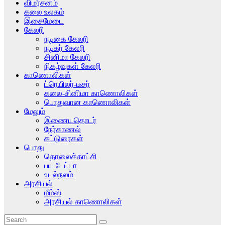
விமர்சனம்
கலை உலகம்
இசைமேடை
கேலரி
நடிகை கேலரி
நடிகர் கேலரி
சினிமா கேலரி
நிகழ்வுகள் கேலரி
காணொலிகள்
ட்ரெயிலர்-டீசர்
கலை-சினிமா காணொலிகள்
பொதுவான காணொலிகள்
மேலும்
இணையதொடர்
நேர்காணல்
கட்டுரைகள்
பொது
தொலைக்காட்சி
பய டேட்டா
உடல்நலம்
அரசியல்
மீம்ஸ்
அரசியல் காணொலிகள்