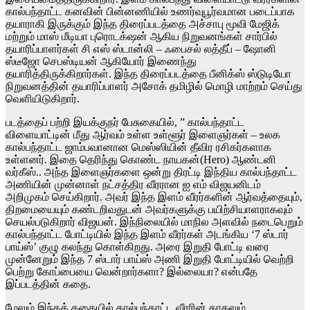
கால்பந்தாட்ட கனவின் பின்னணியில் உணர்வுபூர்வமான படைப்பாக
தயாராகி இருக்கும் இந்த திரைப்படத்தை அச்சாபு மூவி மேஜிக்
மற்றும் மாஸ் மீடியா புரொடக்‌ஷன் ஆகிய நிறுவனங்கள் சார்பில்
தயாரிப்பாளர்கள் சி எஸ் ஸ்டான்லி – ஃபைசல் லத்தீப் – ஷோனி
ஸ்டீஜோ செபஸ்டியன் ஆகியோர் இணைந்து
தயாரித்திருக்கிறார்கள். இந்த திரைப்படத்தை பீனிக்ஸ் ஸ்டுடியோ
நிறுவனத்தின் தயாரிப்பாளர் அசோக் தமிழில் மொழி மாற்றம் செய்து
வெளியிடுகிறார்.
படத்தைப் பற்றி இயக்குநர் பேசுகையில், ” கால்பந்தாட்ட
விளையாட்டின் மீது ஆர்வம் உள்ள உள்ளூர் இளைஞர்கள் – உலக
கால்பந்தாட்ட ஜாம்பவானான மெஸ்ஸியின் தீவிர ரசிகர்களாக
உள்ளனர். இதை தெரிந்து கொண்ட நாயகன்(Hero) ஆண்டனி
வர்கீஸ்.. அந்த இளைஞர்களை ஒன்று திரட்டி இந்திய கால்பந்தாட்ட
அணியின் முன்னாள் நட்சத்திர வீரரான ஐ எம் விஜயனிடம்
அறிமுகம் செய்கிறார். அவர் இந்த இளம் வீரர்களின் ஆர்வத்தையும்,
திறமையையும் கண்டறிவதுடன் அவர்களுக்கு பயிற்சியாளராகவும்
செயல்படுகிறார் விஜயன். இந்நிலையில் மாநில அளவில் நடைபெறும்
கால்பந்தாட்ட போட்டியில் இந்த இளம் வீரர்கள் அடங்கிய ‘7 ஸ்டார்
பாய்ஸ்’ குழு கலந்து கொள்கிறது. அரை இறுதி போட்டி வரை
முன்னேறும் இந்த 7 ஸ்டார் பாய்ஸ் அணி இறுதி போட்டியில் வெற்றி
பெற்று கோப்பையை வென்றார்களா? இல்லையா? என்பதே
இப்படத்தின் கதை.
மேலும் இந்தக் கதையில் கால்பந்தாட்ட வீரரின் காதலும்