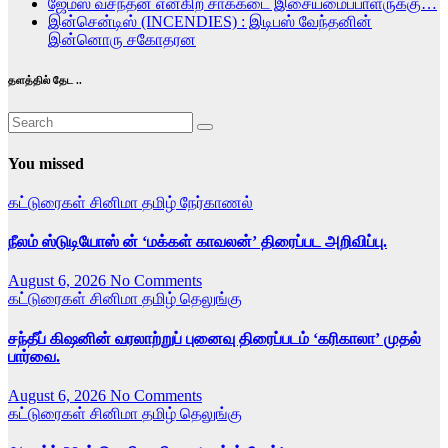
ஜேம்ஸ் வசந்தன் என்கிற சாக்கடை இசையமைப்பாளருக்கு…
இன்சென்டிஸ் (INCENDIES) : இடிபஸ் வேந்தனின்
இன்னொரு சகோதரன
தளத்தில் தேட ..
You missed
கட்டுரைகள்
சினிமா
தமிழ்
நேர்காணல்
நீலம் ஸ்டுடியோஸ் ன் ‘மக்கள் காவலன்’ திரைப்பட அறிவிப்பு.
August 6, 2026
No Comments
கட்டுரைகள்
சினிமா
தமிழ்
தெலுங்கு
சந்தீப் கிஷனின் வரலாற்றுப் புனைவு திரைப்படம் ‘கரிகாலா’ முதல்
பார்வை.
August 6, 2026
No Comments
கட்டுரைகள்
சினிமா
தமிழ்
தெலுங்கு