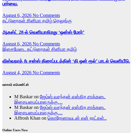
பார்வை.
August 6, 2026
No Comments
கட்டுரைகள்
சினிமா
தமிழ்
தெலுங்கு
ஆகஸ்ட் 28-ல் வெளியாகிறது ‘ஒன்ஸ் மோர்’
August 6, 2026
No Comments
இசைமேடை
கட்டுரைகள்
சினிமா
தமிழ்
விஸ்வநாத் & சன்ஸ் திரைப்படத்தின் ‘தி ஒன் ரூல்’ பாடல் வெளியீடு.
August 4, 2026
No Comments
வாசகர் கமெண்ட்ஸ்
M Baskar
on
ஜேம்ஸ் வசந்தன் என்கிற சாக்கடை
இசையமைப்பாளருக்கு…
M Baskar
on
ஜேம்ஸ் வசந்தன் என்கிற சாக்கடை
இசையமைப்பாளருக்கு…
Affrosh Khan
on
கொரோனாவுடன் என் நாட்கள்..
Online Users Now