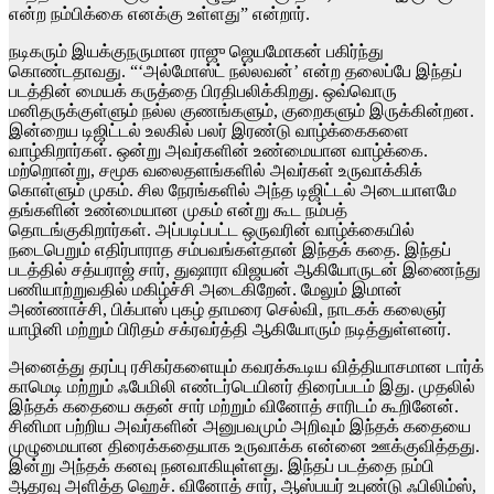
என்ற நம்பிக்கை எனக்கு உள்ளது” என்றார்.
நடிகரும் இயக்குநருமான ராஜு ஜெயமோகன் பகிர்ந்து
கொண்டதாவது. “‘அல்மோஸ்ட் நல்லவன்’ என்ற தலைப்பே இந்தப்
படத்தின் மையக் கருத்தை பிரதிபலிக்கிறது. ஒவ்வொரு
மனிதருக்குள்ளும் நல்ல குணங்களும், குறைகளும் இருக்கின்றன.
இன்றைய டிஜிட்டல் உலகில் பலர் இரண்டு வாழ்க்கைகளை
வாழ்கிறார்கள். ஒன்று அவர்களின் உண்மையான வாழ்க்கை.
மற்றொன்று, சமூக வலைதளங்களில் அவர்கள் உருவாக்கிக்
கொள்ளும் முகம். சில நேரங்களில் அந்த டிஜிட்டல் அடையாளமே
தங்களின் உண்மையான முகம் என்று கூட நம்பத்
தொடங்குகிறார்கள். அப்படிப்பட்ட ஒருவரின் வாழ்க்கையில்
நடைபெறும் எதிர்பாராத சம்பவங்கள்தான் இந்தக் கதை. இந்தப்
படத்தில் சத்யராஜ் சார், துஷாரா விஜயன் ஆகியோருடன் இணைந்து
பணியாற்றுவதில் மகிழ்ச்சி அடைகிறேன். மேலும் இமான்
அண்ணாச்சி, பிக்பாஸ் புகழ் தாமரை செல்வி, நாடகக் கலைஞர்
யாழினி மற்றும் பிரிதம் சக்ரவர்த்தி ஆகியோரும் நடித்துள்ளனர்.
அனைத்து தரப்பு ரசிகர்களையும் கவரக்கூடிய வித்தியாசமான டார்க்
காமெடி மற்றும் ஃபேமிலி எண்டர்டெயினர் திரைப்படம் இது. முதலில்
இந்தக் கதையை சுதன் சார் மற்றும் வினோத் சாரிடம் கூறினேன்.
சினிமா பற்றிய அவர்களின் அனுபவமும் அறிவும் இந்தக் கதையை
முழுமையான திரைக்கதையாக உருவாக்க என்னை ஊக்குவித்தது.
இன்று அந்தக் கனவு நனவாகியுள்ளது. இந்தப் படத்தை நம்பி
ஆதரவு அளித்த ஹெச். வினோத் சார், ஆஸ்பயர் உபுண்டு ஃபிலிம்ஸ்,