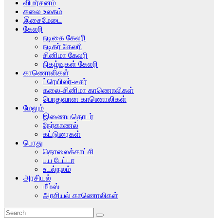
விமர்சனம்
கலை உலகம்
இசைமேடை
கேலரி
நடிகை கேலரி
நடிகர் கேலரி
சினிமா கேலரி
நிகழ்வுகள் கேலரி
காணொலிகள்
ட்ரெயிலர்-டீசர்
கலை-சினிமா காணொலிகள்
பொதுவான காணொலிகள்
மேலும்
இணையதொடர்
நேர்காணல்
கட்டுரைகள்
பொது
தொலைக்காட்சி
பய டேட்டா
உடல்நலம்
அரசியல்
மீம்ஸ்
அரசியல் காணொலிகள்