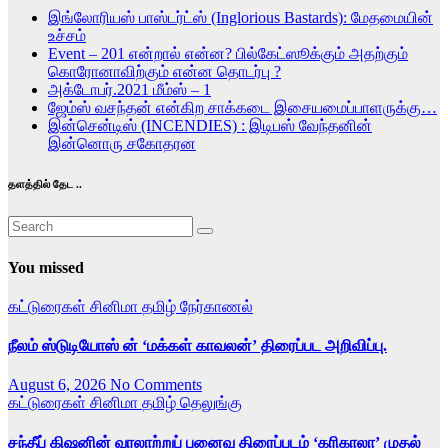
இங்லோரியஸ் பாஸ்டர்ட்ஸ் (Inglorious Bastards): மேதமையின்
உச்சம்
Event – 201 என்றால் என்ன? பில்கேட்ஸூக்கும் அதற்கும்
கொரோனாவிற்கும் என்ன தொடர்பு ?
அக்டோபர்.2021 மீம்ஸ் – 1
ஜேம்ஸ் வசந்தன் என்கிற சாக்கடை இசையமைப்பாளருக்கு…
இன்சென்டிஸ் (INCENDIES) : இடிபஸ் வேந்தனின்
இன்னொரு சகோதரன
தளத்தில் தேட ..
You missed
கட்டுரைகள்
சினிமா
தமிழ்
நேர்காணல்
நீலம் ஸ்டுடியோஸ் ன் ‘மக்கள் காவலன்’ திரைப்பட அறிவிப்பு.
August 6, 2026
No Comments
கட்டுரைகள்
சினிமா
தமிழ்
தெலுங்கு
சந்தீப் கிஷனின் வரலாற்றுப் புனைவு திரைப்படம் ‘கரிகாலா’ முதல்