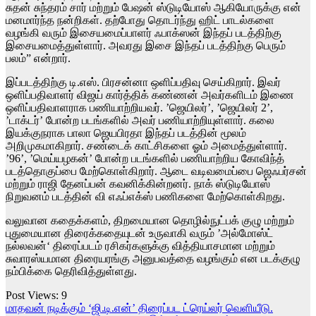
சுதன் சுந்தரம் சார் மற்றும் பேஷன் ஸ்டுடியோஸ் ஆகியோருக்கு என்
மனமார்ந்த நன்றிகள். தற்போது தொடர்ந்து ஹிட் பாடல்களை
வழங்கி வரும் இசையமைப்பாளர் ஃபாக்ஸன் இந்தப் படத்திற்கு
இசையமைத்துள்ளார். அவரது இசை இந்தப் படத்திற்கு பெரும்
பலம்” என்றார்.
இப்படத்திற்கு டி.எஸ். பிரசன்னா ஒளிப்பதிவு செய்கிறார். இவர்
ஒளிப்பதிவாளர் விஜய் கார்த்திக் கண்ணன் அவர்களிடம் இணை
ஒளிப்பதிவாளராக பணியாற்றியவர். ’ஜெயிலர்’, ’ஜெயிலர் 2’,
’டாக்டர்’ போன்ற படங்களில் அவர் பணியாற்றியுள்ளார். கலை
இயக்குநராக பாலா ஜெயபிரதா இந்தப் படத்தின் மூலம்
அறிமுகமாகிறார். சண்டைக் காட்சிகளை ஓம் அமைத்துள்ளார்.
’96’, ’மெய்யழகன்’ போன்ற படங்களில் பணியாற்றிய கோவிந்த்
படத்தொகுப்பை மேற்கொள்கிறார். ஆடை வடிவமைப்பை ஜெஃபர்சன்
மற்றும் ராஜி தேனப்பன் கவனிக்கின்றனர். நாக் ஸ்டுடியோஸ்
நிறுவனம் படத்தின் வி எஃப்எக்ஸ் பணிகளை மேற்கொள்கிறது.
வலுவான கதைக்களம், திறமையான தொழில்நுட்பக் குழு மற்றும்
புதுமையான திரைக்கதையுடன் உருவாகி வரும் ’அல்மோஸ்ட்
நல்லவன்‘ திரைப்படம் ரசிகர்களுக்கு வித்தியாசமான மற்றும்
சுவாரஸ்யமான திரையரங்கு அனுபவத்தை வழங்கும் என படக்குழு
நம்பிக்கை தெரிவித்துள்ளது.
Post Views:
9
Post
மாதவன் நடிக்கும் ‘ஜி.டி.என்’ திரைப்பட ட்ரெய்லர் வெளியீடு.