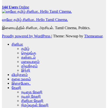
144 Users
Online
ஹலோ தமிழ் சினிமா. Hello Tamil Cinema.
இணையத்தில் சினிமா, அரசியல். Tamil Cinema, Politics.
Proudly powered by WordPress
|
Theme: Newsup by
Themeansar
.
சினிமா
தமிழ்
தெலுங்கு
கன்னடம்
மலையாளம்
சர்வதேசம்
இந்தி
விமர்சனம்
கலை உலகம்
இசைமேடை
கேலரி
நடிகை கேலரி
நடிகர் கேலரி
சினிமா கேலரி
நிகழ்வுகள் கேலரி