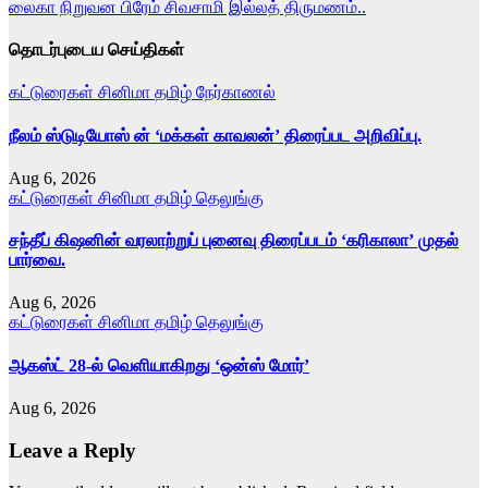
லைகா நிறுவன பிரேம் சிவசாமி இல்லத் திருமணம்..
navigation
தொடர்புடைய செய்திகள்
கட்டுரைகள்
சினிமா
தமிழ்
நேர்காணல்
நீலம் ஸ்டுடியோஸ் ன் ‘மக்கள் காவலன்’ திரைப்பட அறிவிப்பு.
Aug 6, 2026
கட்டுரைகள்
சினிமா
தமிழ்
தெலுங்கு
சந்தீப் கிஷனின் வரலாற்றுப் புனைவு திரைப்படம் ‘கரிகாலா’ முதல்
பார்வை.
Aug 6, 2026
கட்டுரைகள்
சினிமா
தமிழ்
தெலுங்கு
ஆகஸ்ட் 28-ல் வெளியாகிறது ‘ஒன்ஸ் மோர்’
Aug 6, 2026
Leave a Reply