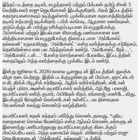
இந்தப் படத்தை நடிகர், எழுத்தாளர் மற்றும் பிக்பாஸ் தமிழ் சீசன் 5
வெற்றியாளர் ராஜு ஜெயமோகன் இயக்குகிறார். அவர் இப்படத்தில்
கதாநாயகனாகவும் நடித்துள்ளார். முக்கியமான கதாபாத்திரத்தில்
நடிகர் சத்யராஜ் நடிக்கிறார். டார்க் காமெடி, ஆழமான உணர்வுகள்,
குடும்பத்துடன் பார்த்து ரசிக்கும்படியான பொழுதுபோக்கு
அம்சங்கள் மற்றும் இயல்பான கிராமத்து மண்வாசனை என
வித்தியாசமான பொழுதுபோக்கு திரைப்படமாக ’அல்மோஸ்ட்
நல்லவன்’ உருவாகிறது. ’அல்மோஸ்ட்’ என்ற வார்த்தைக்கு சந்தேகம்,
தெளிவின்மை என பல அர்த்தங்கள் உண்டு. ‘அல்மோஸ்ட் தேர்…’,
’அல்மோஸ்ட் டன்…’ போன்ற சொற்களைப் போலவே, இப்படத்தின்
கதையிலும் அந்த வார்த்தைக்கு முக்கிய இடம் உண்டு.
இன்று (ஜூலை 6, 2026) காலை பூஜையுடன் இப்படத்தின் துவக்க
விழா நடைபெற்றது. இதில் படக்குழுவினருடன் பிரம்மா, ஹாட்ஸ்டார்
சபரி, திங்க் மியூசிக் சந்தோஷ், ஆதிக் ரவிச்சந்திரன், ஸ்டோன்
பெஞ்ச் புரொடக்ஷன்ஸ் தயாரிப்பாளர் கார்த்திக், ஆர்.ஜே. பாலாஜி,
தயாரிப்பாளர் லலித் குமார், அபிஷேக் கீதம், ரங்கராஜ் பாண்டே, விது,
இயக்குநர் ரோஹின் வெங்கடேசன் உள்ளிட்ட பல திரையுலக
பிரபலங்கள் கலந்து கொண்டு வாழ்த்தினர்.
தயாரிப்பாளர் சுதன் சுந்தரம் பகிர்ந்து கொண்டதாவது, “புதிய
கதைகளை சொல்ல வேண்டும் என்ற ஆர்வம் கொண்டவர்களுடன்
இணைந்து பணியாற்றுவது தயாரிப்பாளருக்கு கிடைக்கும்
மிகப்பெரிய வரம். அந்த வகையில் ஹெச். வினோத் மற்றும் ராஜு
ஜெயமோகனுடன் ‘அல்மோஸ்ட் நல்லவன்’ படத்தில்