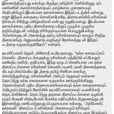
இணைந்திருப்பது எனக்கு மிகுந்த மகிழ்ச்சி அளிக்கிறது. நம்
மண்ணின் கலாச்சாரத்தையும், வாழ்க்கை முறையையும்
பிரதிபலிக்கும் இயல்பான நகைச்சுவை இந்தப் படத்தில் உள்ளது.
ராஜு இந்தக் கதையை சொன்னபோதே, திரையரங்கில் ரசிகர்கள்
நிச்சயம் சிரித்து மகிழ்வார்கள் என்பது உறுதியானது. இயல்பான
நகைச்சுவை, புதிய திரைக்கதை மற்றும் முழுக்க முழுக்க
குடும்பத்துடன் பார்த்து ரசிக்கும்படியான பொழுதுபோக்கு
அம்சங்களுடன் அனைத்து தரப்பு ரசிகர்களையும் கவரும் சிறந்த
திரையரங்கு அனுபவத்தை வழங்கும் நோக்கத்துடன் இந்தப்
படத்தை உருவாக்குகிறோம்” என்றார்.
தயாரிப்பாளர் ஹெச். வினோத் கூறியதாவது, “நல்ல கதையம்சம்
கொண்ட திரைப்படங்களுக்கு ரசிகர்கள் மத்தியில் எப்போதும்
வரவேற்பு உண்டு. குறிப்பாக, இந்த வருடம் வெளியான பல நல்ல
திரைப்படங்களை ரசிகர்கள் கொண்டாடினர். நான் நினைத்ததை
விடவும் மிகப்பெரிய இடத்தை தமிழ் சினிமா எனக்கு
கொடுத்துள்ளது. ரசிகர்களின் அன்பும் ஆதரவும் என்னை
தொடர்ந்து நல்ல கதைகளை உருவாக்க ஊக்குவிக்கிறது.
அதனால்தான் புதிய திறமையாளர்களையும் நல்ல கதைகளையும்
அறிமுகப்படுத்தும் நோக்கில் தயாரிப்பாளராகவும் பயணிக்கத்
தொடங்கினேன். தொடர்ந்து தரமான திரைப்படங்களை வழங்கி
வரும் பேஷன் ஸ்டுடியோஸ் போன்ற மதிப்புமிக்க நிறுவனத்துடன்
இணைந்து பணியாற்றுவது பெருமையாக உள்ளது. ‘அல்மோஸ்ட்
நல்லவன்’ திரைப்படம் ரசிகர்கள் அனைவரும் ரசிக்கும்
வித்தியாசமான குடும்ப பொழுதுபோக்கு திரைப்படமாக இருக்கும்