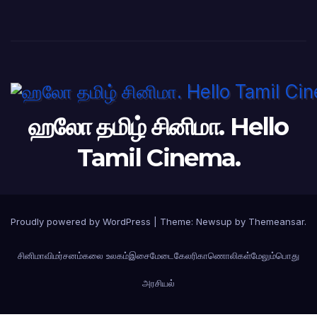
ஹலோ தமிழ் சினிமா. Hello
Tamil Cinema.
Proudly powered by WordPress
|
Theme: Newsup by
Themeansar
.
சினிமா
விமர்சனம்
கலை உலகம்
இசைமேடை
கேலரி
காணொலிகள்
மேலும்
பொது
அரசியல்