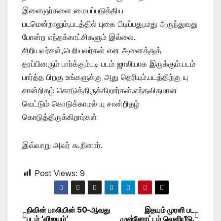
இளைஞர்களை மையப்படுத்திய
படமென்றாலும்,படத்தில் புகை பிடிப்பது,மது அருந்துவது
போன்ற எந்தக்காட்சிகளும் இல்லை.
சிறியவர்கள்,பெரியவர்கள் என அனைத்துத்
தரப்பினரும் பார்க்கும்படி படம் ஜாலியாக இருக்கும்.படம்
பார்த்த பிறகு உங்களுக்கு அது தெரியும்.படத்திற்கு யு
சான்றிதழ் கொடுத்திருக்கிறார்கள்.எந்தவிதமான
வெட்டும் கொடுக்காமல் யு சான்றிதழ்
கொடுத்திருக்கிறார்கள்
இவ்வாறு அவர் கூறினார்.
Post Views:
9
நிவின் பாலியின் 50-ஆவது
இதயம் முரளி பட
Post
படம் ‘விஜயம்’
முன்னோட்டம் வெளியீடு.