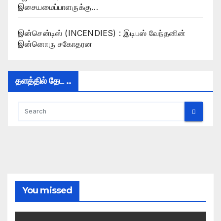
இசையமைப்பாளருக்கு…
இன்சென்டிஸ் (INCENDIES) : இடிபஸ் வேந்தனின்
இன்னொரு சகோதரன
தளத்தில் தேட ..
You missed