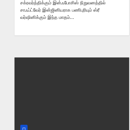
சக்ரவர்த்திக்கும் இன்ஃபோசிஸ் நிறுவனத்தில்
சாஃப்ட்வேர் இன்ஜினியராக பணிபுரியும் ஸ்ரீ
வர்ஷினிக்கும் இந்த மாதம்…