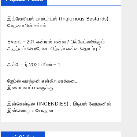
இங்லோரியஸ் பாஸ்டர்ட்ஸ் (Inglorious Bastards):
மேதமையின் உச்சம்
Event – 201 என்றால் என்ன? பில்கேட்ஸூக்கும்
அதற்கும் கொரோனாவிற்கும் என்ன தொடர்பு ?
அக்டோபர்.2021 மீம்ஸ் – 1
ஜேம்ஸ் வசந்தன் என்கிற சாக்கடை
இசையமைப்பாளருக்கு…
இன்சென்டிஸ் (INCENDIES) : இடிபஸ் வேந்தனின்
இன்னொரு சகோதரன