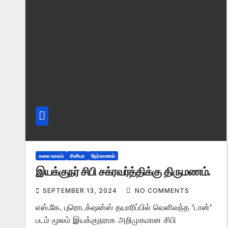
கலை உலகம்
சினிமா
நேர்காணல்
இயக்குநர் சிபி சக்ரவர்த்திக்கு திருமணம்.
SEPTEMBER 13, 2024
NO COMMENTS
எஸ்.கே. புரொடக்‌ஷன்ஸ் தயாரிப்பில் வெளிவந்த ‘டான்’
படம் மூலம் இயக்குநராக அறிமுகமான சிபி