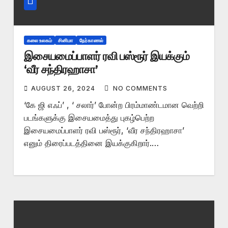
கலை உலகம்
சினிமா
நேர்காணல்
இசையமைப்பாளர் ரவி பஸ்ரூர் இயக்கும்
‘வீர சந்திரஹாசா’
AUGUST 26, 2024
NO COMMENTS
‘கே ஜி எஃப்’ , ‘ சலார்’ போன்ற பிரம்மாண்டமான வெற்றி
படங்களுக்கு இசையமைத்து புகழ்பெற்ற
இசையமைப்பாளர் ரவி பஸ்ரூர், ‘வீர சந்திரஹாசா’
எனும் திரைப்படத்தினை இயக்குகிறார்.…