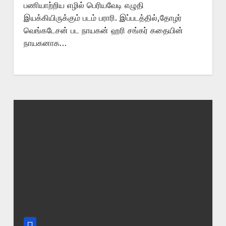
பணியாற்றிய எழில் பெரியவேடி எழுதி
இயக்கியிருக்கும் படம் பராரி. இப்படத்தில்,தோழர்
வெங்கடேசன் பட நாயகன் ஹரி சங்கர் கதையின்
நாயகனாக…