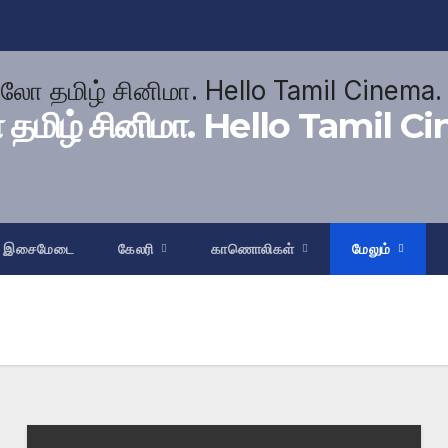
மிழ் சினிமா. Hello Tamil C
இசைமேடை
கேலரி
காணொலிகள்
மேலும்