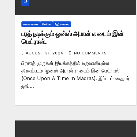
கலை உலகம்
சினிமா
நேர்காணல்
பரத் நடிக்கும் ஒன்ஸ் அபான் எ டைம் இன்
மெட்ராஸ்.
AUGUST 31, 2024
NO COMMENTS
பிரசாத் முருகன் இயக்கத்தில் உருவாகியுள்ள
திரைப்படம் ‘ஒன்ஸ் அபான் எ டைம் இன் மெட்ராஸ்’
(Once Upon A TIme In Madras). இப்படம் ஹைபர்
லூப்…