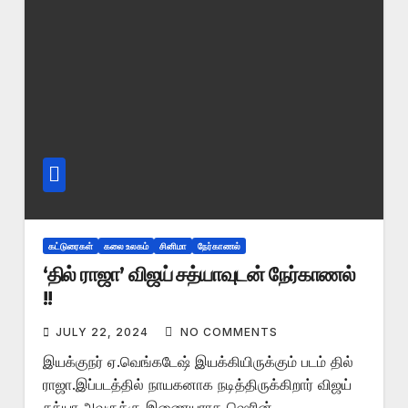
கட்டுரைகள்
கலை உலகம்
சினிமா
நேர்காணல்
‘தில் ராஜா’ விஜய் சத்யாவுடன் நேர்காணல்
!!
JULY 22, 2024
NO COMMENTS
இயக்குநர் ஏ.வெங்கடேஷ் இயக்கியிருக்கும் படம் தில்
ராஜா.இப்படத்தில் நாயகனாக நடித்திருக்கிறார் விஜய்
சத்யா.அவருக்கு இணையராக ஷெரின்