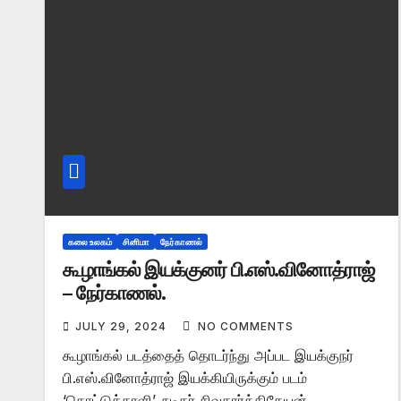
கலை உலகம்
சினிமா
நேர்காணல்
கூழாங்கல் இயக்குனர் பி.எஸ்.வினோத்ராஜ்
– நேர்காணல்.
JULY 29, 2024
NO COMMENTS
கூழாங்கல் படத்தைத் தொடர்ந்து அப்பட இயக்குநர்
பி.எஸ்.வினோத்ராஜ் இயக்கியிருக்கும் படம்
‘கொட்டுக்காளி’. நடிகர் சிவகார்த்திகேயன்