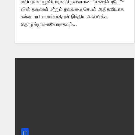
மதிப்புள்ள யூனிகார்ன் நிறுவனமான “எக்ஸ்டெர்ரோ”-
வின் தலைவர் மற்றும் தலைமை செயல் அதிகாரியாக
உள்ள பாபி பாலச்சந்திரன் இந்திய அமெரிக்க
தொழில்முனைவோராகவும்…