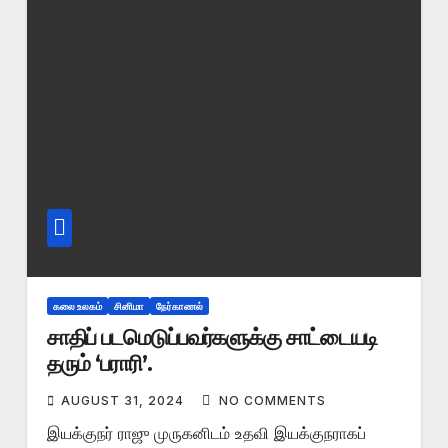
கலை உலகம்
சினிமா
நேர்காணல்
சாதிப் படமெடுப்பவர்களுக்கு சாட்டையடி
தரும் ‘பராரி’.
AUGUST 31, 2024
NO COMMENTS
இயக்குநர் ராஜு முருகனிடம் உதவி இயக்குநராகப்