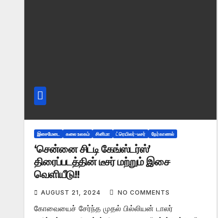
இசைமேடை
கலை உலகம்
சினிமா
ட்ரெயிலர்-டீசர்
நேர்காணல்
‘சென்னை சிட்டி கேங்ஸ்டர்ஸ்’
திரைப்படத்தின் டீசர் மற்றும் இசை
வெளியீடு!!
AUGUST 21, 2024
NO COMMENTS
கோவையைச் சேர்ந்த முதல் பில்லியன் டாலர்