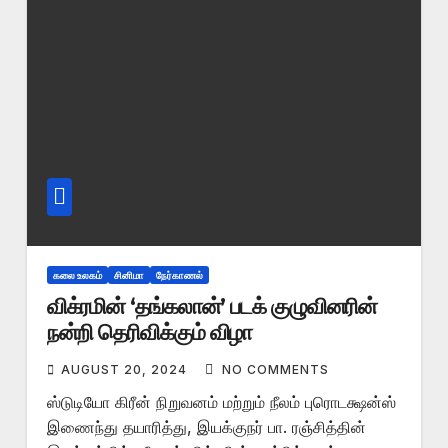
கலை உலகம்
சினிமா
நேர்காணல்
விக்ரமின் ‘தங்கலான்’ படக் குழுவினரின்
நன்றி தெரிவிக்கும் விழா
AUGUST 20, 2024
NO COMMENTS
ஸ்டுடியோ கிரீன் நிறுவனம் மற்றும் நீலம் புரொடக்ஷன்ஸ்
இணைந்து தயாரித்து, இயக்குநர் பா. ரஞ்சித்தின்