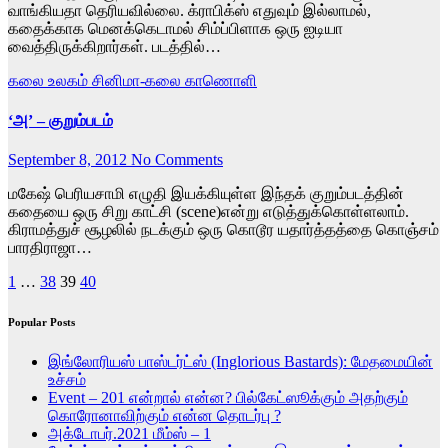
வாங்கியதா தெரியவில்லை. க்ராபிக்ஸ் எதுவும் இல்லாமல்,
கதைக்காக மெனக்கெடாமல் சிம்ப்பிளாக ஒரு ஐடியா
வைத்திருக்கிறார்கள். படத்தில்…
கலை உலகம்
சினிமா-கலை காணொளி
‘அ’ – குறும்படம்
September 8, 2012
No Comments
மகேஷ் பெரியசாமி எழுதி இயக்கியுள்ள இந்தக் குறும்படத்தின்
கதையை ஒரு சிறு காட்சி (scene)என்று எடுத்துக்கொள்ளலாம்.
கிராமத்துச் சூழலில் நடக்கும் ஒரு கொடூர யதார்த்தத்தை கொஞ்சம்
பாரதிராஜா…
Posts
1
…
38
39
40
pagination
Popular Posts
இங்லோரியஸ் பாஸ்டர்ட்ஸ் (Inglorious Bastards): மேதமையின்
உச்சம்
Event – 201 என்றால் என்ன? பில்கேட்ஸூக்கும் அதற்கும்
கொரோனாவிற்கும் என்ன தொடர்பு ?
அக்டோபர்.2021 மீம்ஸ் – 1