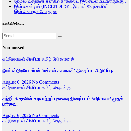
ஜேம்ஸ் வசந்தன் என்கிற சாக்கடை இசையமைப்பாளருக்கு…
இன்சென்டிஸ் (INCENDIES) : இடிபஸ் வேந்தனின்
இன்னொரு சகோதரன
தளத்தில் தேட ..
You missed
கட்டுரைகள்
சினிமா
தமிழ்
நேர்காணல்
நீலம் ஸ்டுடியோஸ் ன் ‘மக்கள் காவலன்’ திரைப்பட அறிவிப்பு.
August 6, 2026
No Comments
கட்டுரைகள்
சினிமா
தமிழ்
தெலுங்கு
சந்தீப் கிஷனின் வரலாற்றுப் புனைவு திரைப்படம் ‘கரிகாலா’ முதல்
பார்வை.
August 6, 2026
No Comments
கட்டுரைகள்
சினிமா
தமிழ்
தெலுங்கு