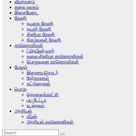
விமர்சனம்
கலை உலகம்
இசைமேடை
கேலரி
நடிகை கேலரி
நடிகர் கேலரி
சினிமா கேலரி
நிகழ்வுகள் கேலரி
காணொலிகள்
ட்ரெயிலர்-டீசர்
கலை-சினிமா காணொலிகள்
பொதுவான காணொலிகள்
மேலும்
இணையதொடர்
நேர்காணல்
கட்டுரைகள்
பொது
தொலைக்காட்சி
பய டேட்டா
உடல்நலம்
அரசியல்
மீம்ஸ்
அரசியல் காணொலிகள்