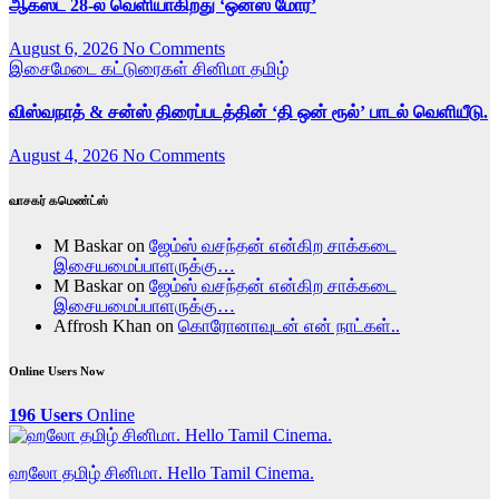
ஆகஸ்ட் 28-ல் வெளியாகிறது ‘ஒன்ஸ் மோர்’
August 6, 2026
No Comments
இசைமேடை
கட்டுரைகள்
சினிமா
தமிழ்
விஸ்வநாத் & சன்ஸ் திரைப்படத்தின் ‘தி ஒன் ரூல்’ பாடல் வெளியீடு.
August 4, 2026
No Comments
வாசகர் கமெண்ட்ஸ்
M Baskar
on
ஜேம்ஸ் வசந்தன் என்கிற சாக்கடை
இசையமைப்பாளருக்கு…
M Baskar
on
ஜேம்ஸ் வசந்தன் என்கிற சாக்கடை
இசையமைப்பாளருக்கு…
Affrosh Khan
on
கொரோனாவுடன் என் நாட்கள்..
Online Users Now
196 Users
Online
ஹலோ தமிழ் சினிமா. Hello Tamil Cinema.