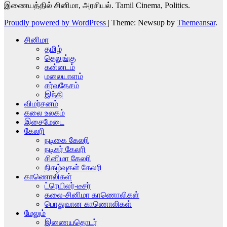
இணையத்தில் சினிமா, அரசியல். Tamil Cinema, Politics.
Proudly powered by WordPress
|
Theme: Newsup by
Themeansar
.
சினிமா
தமிழ்
தெலுங்கு
கன்னடம்
மலையாளம்
சர்வதேசம்
இந்தி
விமர்சனம்
கலை உலகம்
இசைமேடை
கேலரி
நடிகை கேலரி
நடிகர் கேலரி
சினிமா கேலரி
நிகழ்வுகள் கேலரி
காணொலிகள்
ட்ரெயிலர்-டீசர்
கலை-சினிமா காணொலிகள்
பொதுவான காணொலிகள்
மேலும்
இணையதொடர்