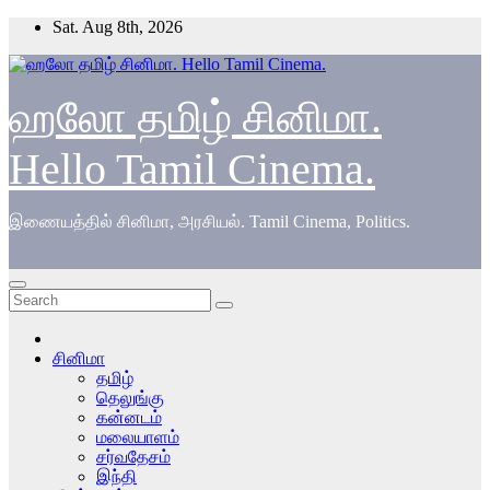
Skip
Sat. Aug 8th, 2026
to
content
ஹலோ தமிழ் சினிமா.
Hello Tamil Cinema.
இணையத்தில் சினிமா, அரசியல். Tamil Cinema, Politics.
சினிமா
தமிழ்
தெலுங்கு
கன்னடம்
மலையாளம்
சர்வதேசம்
இந்தி