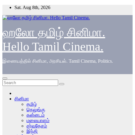
Skip
Sat. Aug 8th, 2026
to
content
ஹலோ தமிழ் சினிமா.
Hello Tamil Cinema.
இணையத்தில் சினிமா, அரசியல். Tamil Cinema, Politics.
சினிமா
தமிழ்
தெலுங்கு
கன்னடம்
மலையாளம்
சர்வதேசம்
இந்தி