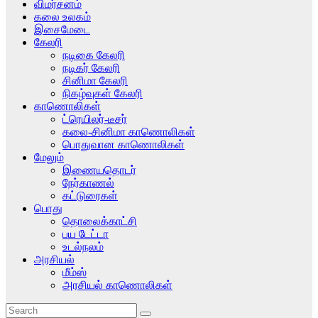
விமர்சனம்
கலை உலகம்
இசைமேடை
கேலரி
நடிகை கேலரி
நடிகர் கேலரி
சினிமா கேலரி
நிகழ்வுகள் கேலரி
காணொலிகள்
ட்ரெயிலர்-டீசர்
கலை-சினிமா காணொலிகள்
பொதுவான காணொலிகள்
மேலும்
இணையதொடர்
நேர்காணல்
கட்டுரைகள்
பொது
தொலைக்காட்சி
பய டேட்டா
உடல்நலம்
அரசியல்
மீம்ஸ்
அரசியல் காணொலிகள்