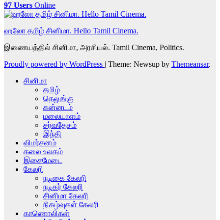
97 Users
Online
ஹலோ தமிழ் சினிமா. Hello Tamil Cinema.
இணையத்தில் சினிமா, அரசியல். Tamil Cinema, Politics.
Proudly powered by WordPress
|
Theme: Newsup by
Themeansar
.
சினிமா
தமிழ்
தெலுங்கு
கன்னடம்
மலையாளம்
சர்வதேசம்
இந்தி
விமர்சனம்
கலை உலகம்
இசைமேடை
கேலரி
நடிகை கேலரி
நடிகர் கேலரி
சினிமா கேலரி
நிகழ்வுகள் கேலரி
காணொலிகள்