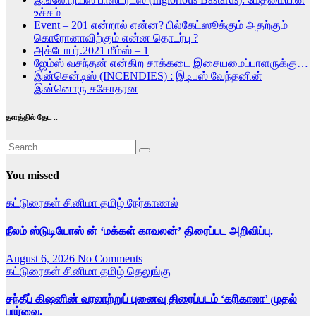
உச்சம்
Event – 201 என்றால் என்ன? பில்கேட்ஸூக்கும் அதற்கும்
கொரோனாவிற்கும் என்ன தொடர்பு ?
அக்டோபர்.2021 மீம்ஸ் – 1
ஜேம்ஸ் வசந்தன் என்கிற சாக்கடை இசையமைப்பாளருக்கு…
இன்சென்டிஸ் (INCENDIES) : இடிபஸ் வேந்தனின்
இன்னொரு சகோதரன
தளத்தில் தேட ..
You missed
கட்டுரைகள்
சினிமா
தமிழ்
நேர்காணல்
நீலம் ஸ்டுடியோஸ் ன் ‘மக்கள் காவலன்’ திரைப்பட அறிவிப்பு.
August 6, 2026
No Comments
கட்டுரைகள்
சினிமா
தமிழ்
தெலுங்கு
சந்தீப் கிஷனின் வரலாற்றுப் புனைவு திரைப்படம் ‘கரிகாலா’ முதல்
பார்வை.