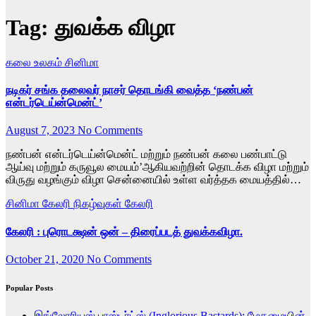
Tag:
துவக்க விழா
கலை உலகம்
சினிமா
நடிகர் சங்க தலைவர் நாசர் தொடங்கி வைத்த ‘நண்பன்
என்டர்டெய்ன்மென்ட்’
August 7, 2023
No Comments
நண்பன் என்டர்டெய்ன்மென்ட் மற்றும் நண்பன் கலை பண்பாட்டு
ஆய்வு மற்றும் கருவூல மையம்’ஆகியவற்றின் தொடக்க விழா மற்றும்
விருது வழங்கும் விழா சென்னையில் உள்ள வர்த்தக மையத்தில்…
சினிமா கேலரி
நிகழ்வுகள் கேலரி
கேலரி : புரொடக்ஷன் ஒன் – திரைப்படத் துவக்கவிழா.
October 21, 2020
No Comments
Popular Posts
இங்லோரியஸ் பாஸ்டர்ட்ஸ் (Inglorious Bastards): மேதமையின்