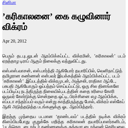
சினிமா
’கரிகாலனை’ கை கழுவினார்
விக்ரம்
Apr 20, 2012
பெரும் தடபுடலுடன் ஆரம்பிக்கப்பட்ட விக்ரமின், ’கரிகாலன்’ படம்
ஏறத்தாழ டிராப் ஆகும் நிலைக்கு வந்துவிட்டது.
எஸ்.எஸ்.வாசன், எஸ்.பார்த்தி ஆகியோர் தயாரிப்பில், வெளிநாட்டுத்
தமிழரான கண்ணன் என்பவர் இயக்கத்தில் ஆரம்பிக்கப்பட்ட படம்
’கரிகாலன்’ .இப்படத்தில் விக்ரமுடன், அஞ்சலி, ராதிகா ஆப்டே,
பசுபதி ஆகியோரும் ஒப்பந்தம் செய்யப்பட்டு, ஒரு சில தினங்களே
படப்பிடிப்பு நடந்திருந்த நிலையில்,படத்தின் கதை உரிமை கோரி
ஒருவர் கோர்டுக்கு சென்றதை ஒட்டி, பிரச்சினை எழ ஆரம்பிக்க,
எப்படா சந்தர்ப்பம் வரும் என்று காத்திருந்தது போல், விக்ரம் எஸ்கேப்
ஆகி அடுத்தடுத்த படங்களுக்கு ஓட ஆரம்பித்தார்.
இதற்கு முந்தைய படமான ‘தாண்டவம்’ படத்தில் நடிக்க விக்ரம்
கிளம்பியபோது குறுக்கே மறித்த கரிகாலன் தயாரிப்பாளர்களிடம்,
’படத்தொட டைரக்டர் கண்ணனுக்கு சுத்தமா டைரக்‌ஷன் தெரியலை.