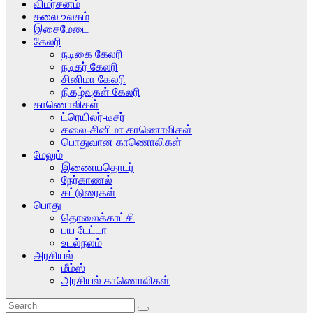
விமர்சனம்
கலை உலகம்
இசைமேடை
கேலரி
நடிகை கேலரி
நடிகர் கேலரி
சினிமா கேலரி
நிகழ்வுகள் கேலரி
காணொலிகள்
ட்ரெயிலர்-டீசர்
கலை-சினிமா காணொலிகள்
பொதுவான காணொலிகள்
மேலும்
இணையதொடர்
நேர்காணல்
கட்டுரைகள்
பொது
தொலைக்காட்சி
பய டேட்டா
உடல்நலம்
அரசியல்
மீம்ஸ்
அரசியல் காணொலிகள்