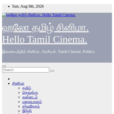
Skip
Sun. Aug 9th, 2026
to
content
ஹலோ தமிழ் சினிமா.
Hello Tamil Cinema.
இணையத்தில் சினிமா, அரசியல். Tamil Cinema, Politics.
சினிமா
தமிழ்
தெலுங்கு
கன்னடம்
மலையாளம்
சர்வதேசம்
இந்தி