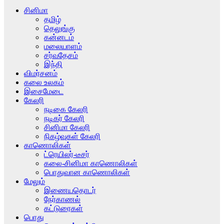
சினிமா
தமிழ்
தெலுங்கு
கன்னடம்
மலையாளம்
சர்வதேசம்
இந்தி
விமர்சனம்
கலை உலகம்
இசைமேடை
கேலரி
நடிகை கேலரி
நடிகர் கேலரி
சினிமா கேலரி
நிகழ்வுகள் கேலரி
காணொலிகள்
ட்ரெயிலர்-டீசர்
கலை-சினிமா காணொலிகள்
பொதுவான காணொலிகள்
மேலும்
இணையதொடர்
நேர்காணல்
கட்டுரைகள்
பொது