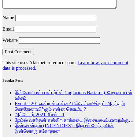
Name
Email
Website
This site uses Akismet to reduce spam.
Learn how your comment
data is processed.
Popular Posts
இங்லோரியஸ் பாஸ்டர்ட்ஸ் (Inglorious Bastards): மேதமையின்
உச்சம்
Event – 201 என்றால் என்ன? பில்கேட்ஸூக்கும் அதற்கும்
கொரோனாவிற்கும் என்ன தொடர்பு ?
அக்டோபர்.2021 மீம்ஸ் – 1
ஜேம்ஸ் வசந்தன் என்கிற சாக்கடை இசையமைப்பாளருக்கு…
இன்சென்டிஸ் (INCENDIES) : இடிபஸ் வேந்தனின்
இன்னொரு சகோதரன