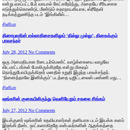
என்று ஏகப்பட்டபேர் வாயால் கேட்கநேர்ந்து, அதையே சீரியஸாக
எடுத்துக்கொண்டு, மீண்டும் கதாநாயகியாக, ஸ்ரீதேவி
நடிக்கத்துணிந்த படம் ‘இங்கிலீஸ்…
சினிமா
திரையுலகின் எல்லாதிசைகளிலும் ‘தில்லு முல்லு’- திகைக்கும்
பாலசந்தர்
July 28, 2012
No Comments
ஒரு அமைதியான ரிடையர்மெண்ட் வாழ்க்கையை வாழவே
விடமாட்டார்கள் போலிருக்கிறதே என்று மிகவும்
நொந்துபோயிருக்கிறார் மனதில் உறுதி இழந்த பாலச்சந்தர்.
‘நினைத்தாலே இனிக்கும்’ படத்தை டிஜிட்டலைஸ் பண்ணி மறு…
சினிமா
ஷங்கரின் குகையிலிருந்து வெளியேறும் சகலை சிங்கம்
July 27, 2012
No Comments
இயக்குனர் ஷங்கரின் உதவியாளர்கள் தனியாக படம் இயக்க களம்
இறங்கி நீண்ட நாட்களாகிறதே என்பவர்களின் ஆதங்கத்தை