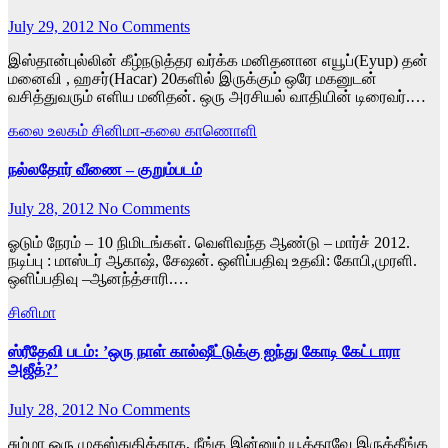
July 29, 2012
No Comments
இஸ்தான்புல்லின் கீழ்நடுத்தர வர்க்க மனிதனான எயூப்(Eyup) தன்
மனைவி , ஹசர்(Hacar) 20களில் இருக்கும் ஒரே மகனுடன்
வசித்துவரும் எளிய மனிதன். ஒரு அரசியல் வாதியின் டிரைவர்.…
கலை உலகம்
சினிமா-கலை காணொளி
நல்லதோர் வீணை – குறும்படம்
July 28, 2012
No Comments
ஓடும் நேரம் – 10 நிமிடங்கள். வெளிவந்த ஆண்டு – மார்ச் 2012.
நடிப்பு : மாஸ்டர் ஆகாஷ், சேஷன். ஒளிப்பதிவு உதவி: கோபி,முரளி.
ஒளிப்பதிவு –ஆனந்த்சாரி.…
சினிமா
ஸ்ரீதேவி படம்: ’ஒரு நாள் கால்ஷீட்டுக்கு ஐந்து கோடி கேட்டாரா
அஜீத்?’
July 28, 2012
No Comments
சும்மா ஒரு முகஸ்துதிக்காக, நீங்க இன்னும் யூத்தாவே இருக்கீங்க