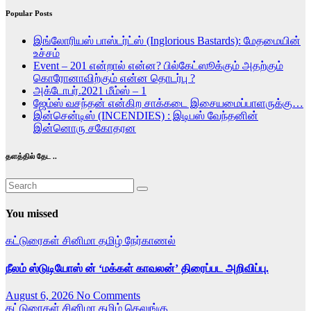
pagination
Popular Posts
இங்லோரியஸ் பாஸ்டர்ட்ஸ் (Inglorious Bastards): மேதமையின்
உச்சம்
Event – 201 என்றால் என்ன? பில்கேட்ஸூக்கும் அதற்கும்
கொரோனாவிற்கும் என்ன தொடர்பு ?
அக்டோபர்.2021 மீம்ஸ் – 1
ஜேம்ஸ் வசந்தன் என்கிற சாக்கடை இசையமைப்பாளருக்கு…
இன்சென்டிஸ் (INCENDIES) : இடிபஸ் வேந்தனின்
இன்னொரு சகோதரன
தளத்தில் தேட ..
You missed
கட்டுரைகள்
சினிமா
தமிழ்
நேர்காணல்
நீலம் ஸ்டுடியோஸ் ன் ‘மக்கள் காவலன்’ திரைப்பட அறிவிப்பு.
August 6, 2026
No Comments
கட்டுரைகள்
சினிமா
தமிழ்
தெலுங்கு