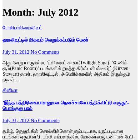
Month:
July 2012
டோலிபாலிஹாலிவுட்
ஹாலிவுட்டில் மிகவும் வெறுக்கப்படும் பெண்
July 31, 2012
No Comments
அது வேறு யாருமல்ல, ‘ட்விலைட் சாகா(Twilight Saga)’ ‘பேனிக்
ரூம்(Panic Room)’ படங்களில் நடித்த கிர்ஸ்டன் ஸ்டீவர்ட்(Kirsten
Stewart) தான். ஹாலிவுட்டில், அமெரிக்காவில் அதிகம் இருக்கும்
நடிகர்…
சினிமா
’இந்த பத்திரிகையாளனுகள நெனச்சாலே பத்திக்கிட்டு வருது’-
பொங்குது பால்
July 31, 2012
No Comments
தமிழ், தெலுங்கில் சொல்லிக்கொள்ளும்படியாக, உருப்படியான
படங்கள் ஏதுமின்றி, டம்மி சம்பளத்தில், மோகன்லாலுடன் ‘ரன் பேபி