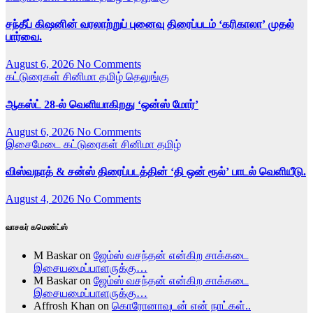
சந்தீப் கிஷனின் வரலாற்றுப் புனைவு திரைப்படம் ‘கரிகாலா’ முதல்
பார்வை.
August 6, 2026
No Comments
கட்டுரைகள்
சினிமா
தமிழ்
தெலுங்கு
ஆகஸ்ட் 28-ல் வெளியாகிறது ‘ஒன்ஸ் மோர்’
August 6, 2026
No Comments
இசைமேடை
கட்டுரைகள்
சினிமா
தமிழ்
விஸ்வநாத் & சன்ஸ் திரைப்படத்தின் ‘தி ஒன் ரூல்’ பாடல் வெளியீடு.
August 4, 2026
No Comments
வாசகர் கமெண்ட்ஸ்
M Baskar
on
ஜேம்ஸ் வசந்தன் என்கிற சாக்கடை
இசையமைப்பாளருக்கு…
M Baskar
on
ஜேம்ஸ் வசந்தன் என்கிற சாக்கடை
இசையமைப்பாளருக்கு…
Affrosh Khan
on
கொரோனாவுடன் என் நாட்கள்..