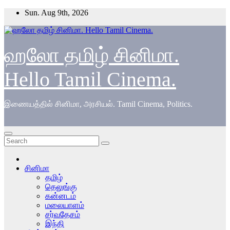
Skip
Sun. Aug 9th, 2026
to
content
ஹலோ தமிழ் சினிமா.
Hello Tamil Cinema.
இணையத்தில் சினிமா, அரசியல். Tamil Cinema, Politics.
சினிமா
தமிழ்
தெலுங்கு
கன்னடம்
மலையாளம்
சர்வதேசம்
இந்தி