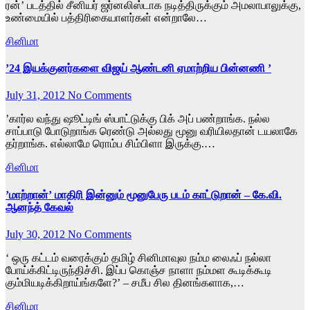
ரன்’ படத்தில் சீனியர் ஜர்னலிஸ்டாக நடித்திருக்கும் அமலாபாலுக்கு,
உண்மையில் பத்திரிகையாளர்கள் என்றாலே…
சினிமா
’24 இயக்குனர்களை விஜய் ஆண்டனி ஏமாற்றிய பின்னணி ’
July 31, 2012
No Comments
’கார்ல வந்து ஷூட்டிங் ஸ்பாட்டுக்கு பிக் அப் பண்றாங்க. நல்ல
சாப்பாடு போடுறாங்க ரெண்டு அல்லது மூனு வரியிலதான் டயலாகே
தர்றாங்க. எல்லாமே ரொம்ப சிம்பிளா இருக்கு.…
சினிமா
’மாற்றான்’ மாதிரி இன்னும் மூனுபேரு படம் காட்டுறான் – கே.வி.
ஆனந்த் கேவல்
July 30, 2012
No Comments
‘ ஒரு கட்டம் வரைக்கும் தமிழ் சினிமாவுல நம்ம லைஃப் நல்லா
போய்க்கிட்டிருந்திச்சி. இப்ப கொஞ்ச நாளா நம்மள கூடிக்கூடி
கும்மியடிக்கிறாய்ங்களே?’ – சமீப சில தினங்களாக,…
சினிமா