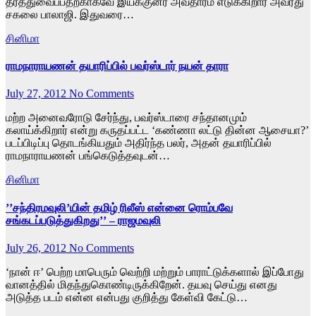
தீர்த்துவைப்பதற்காகவே இயக்குனர் அவதாரம் எடுக்கிறார் அவரது
சகலை பாலாஜி. இதுவரை…
சினிமா
ராமநாராயணன் தயாரிப்பில் பவர்ஸ்டார் நயன் தாரா
July 27, 2012
No Comments
மற்ற அனைவரோடு சேர்ந்து, பவர்ஸ்டாரை சந்தானமும்
கலாய்க்கிறார் என்று கருதப்பட்ட ‘கண்ணா லட்டு தின்ன ஆசையா?’
படப்பிடிப்பு தொடங்கியதும் அதிர்ந்த பலர், அதன் தயாரிப்பில்
ராமநாராயணன் பங்கெடுத்தவுடன்…
சினிமா
’’சந்திரமவுலி’யின் தமிழ் ரிலீஸ் என்னை ரொம்பவே
சங்கடப்படுத்துகிறது’’ – ராஜமவுலி
July 26, 2012
No Comments
‘நான் ஈ’ பெற்ற மாபெரும் வெற்றி மற்றும் பாராட்டுக்களால் இப்போது
வானத்தில் மிதந்துகொண்டிருக்கிறேன். தயவு செய்து எனது
அடுத்த படம் என்ன என்பது குறித்து கேள்வி கேட்டு…