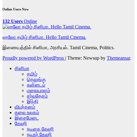
Online Users Now
132 Users
Online
ஹலோ தமிழ் சினிமா. Hello Tamil Cinema.
இணையத்தில் சினிமா, அரசியல். Tamil Cinema, Politics.
Proudly powered by WordPress
|
Theme: Newsup by
Themeansar
.
சினிமா
தமிழ்
தெலுங்கு
கன்னடம்
மலையாளம்
சர்வதேசம்
இந்தி
விமர்சனம்
கலை உலகம்
இசைமேடை
கேலரி
நடிகை கேலரி
நடிகர் கேலரி