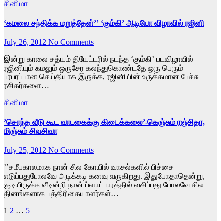
சினிமா
‘கமலை சந்திக்க மறுத்தேன்’’ ‘கும்கி’ ஆடியோ விழாவில் ரஜினி
July 26, 2012
No Comments
இன்று காலை சத்யம் தியேட்டரில் நடந்த ‘கும்கி’ படவிழாவில்
ரஜினியும் கமலும் ஒருசேர கலந்துகொண்டதே ஒரு பெரும்
பரபரப்பான செய்தியாக இருக்க, ரஜினியின் உருக்கமான பேச்சு
ரசிகர்களை…
சினிமா
’சொந்த வீடு கூட வாடகைக்கு கிடைக்கலை’-கெஞ்சும் ரஞ்சிதா,
மிஞ்சும் சிவசிவா
July 25, 2012
No Comments
’’சமீபகாலமாக நான் சில கோயில் வாசல்களில் பிச்சை
எடுப்பதுபோலவே அடிக்கடி கனவு வருகிறது. இதுபோதாதென்று,
குடியிருக்க வீடின்றி நான் ப்ளாட்பாரத்தில் வசிப்பது போலவே சில
தினங்களாக பத்திரிகையாளர்கள்…
Posts
1
2
…
5