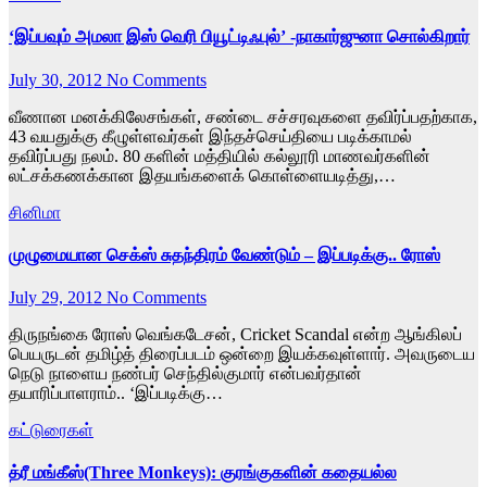
‘இப்பவும் அமலா இஸ் வெரி பியூட்டிஃபுல்’ -நாகார்ஜுனா சொல்கிறார்
July 30, 2012
No Comments
வீணான மனக்கிலேசங்கள், சண்டை சச்சரவுகளை தவிர்ப்பதற்காக,
43 வயதுக்கு கீழுள்ளவர்கள் இந்தச்செய்தியை படிக்காமல்
தவிர்ப்பது நலம். 80 களின் மத்தியில் கல்லூரி மாணவர்களின்
லட்சக்கணக்கான இதயங்களைக் கொள்ளையடித்து,…
சினிமா
முழுமையான செக்ஸ் சுதந்திரம் வேண்டும் – இப்படிக்கு.. ரோஸ்
July 29, 2012
No Comments
திருநங்கை ரோஸ் வெங்கடேசன், Cricket Scandal என்ற ஆங்கிலப்
பெயருடன் தமிழ்த் திரைப்படம் ஒன்றை இயக்கவுள்ளார். அவருடைய
நெடு நாளைய நண்பர் செந்தில்குமார் என்பவர்தான்
தயாரிப்பாளராம்.. ‘இப்படிக்கு…
கட்டுரைகள்
த்ரீ மங்கீஸ்(Three Monkeys): குரங்குகளின் கதையல்ல