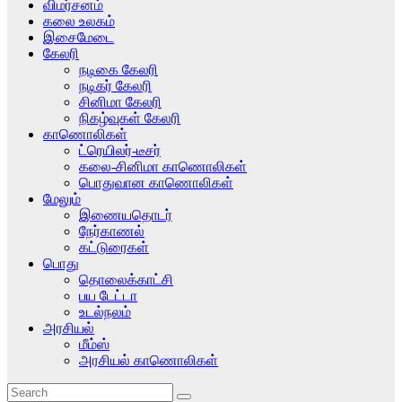
விமர்சனம்
கலை உலகம்
இசைமேடை
கேலரி
நடிகை கேலரி
நடிகர் கேலரி
சினிமா கேலரி
நிகழ்வுகள் கேலரி
காணொலிகள்
ட்ரெயிலர்-டீசர்
கலை-சினிமா காணொலிகள்
பொதுவான காணொலிகள்
மேலும்
இணையதொடர்
நேர்காணல்
கட்டுரைகள்
பொது
தொலைக்காட்சி
பய டேட்டா
உடல்நலம்
அரசியல்
மீம்ஸ்
அரசியல் காணொலிகள்