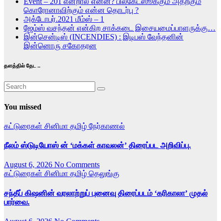
Event – 201 என்றால் என்ன? பில்கேட்ஸூக்கும் அதற்கும்
கொரோனாவிற்கும் என்ன தொடர்பு ?
அக்டோபர்.2021 மீம்ஸ் – 1
ஜேம்ஸ் வசந்தன் என்கிற சாக்கடை இசையமைப்பாளருக்கு…
இன்சென்டிஸ் (INCENDIES) : இடிபஸ் வேந்தனின்
இன்னொரு சகோதரன
தளத்தில் தேட ..
You missed
கட்டுரைகள்
சினிமா
தமிழ்
நேர்காணல்
நீலம் ஸ்டுடியோஸ் ன் ‘மக்கள் காவலன்’ திரைப்பட அறிவிப்பு.
August 6, 2026
No Comments
கட்டுரைகள்
சினிமா
தமிழ்
தெலுங்கு
சந்தீப் கிஷனின் வரலாற்றுப் புனைவு திரைப்படம் ‘கரிகாலா’ முதல்
பார்வை.