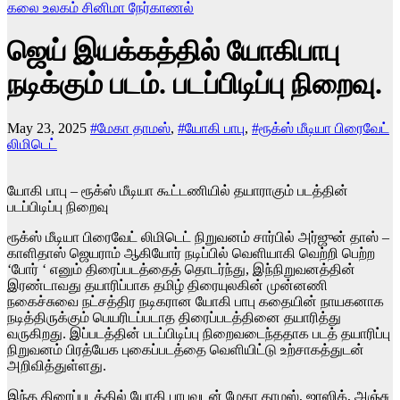
கலை உலகம்
சினிமா
நேர்காணல்
ஜெய் இயக்கத்தில் யோகிபாபு
நடிக்கும் படம். படப்பிடிப்பு நிறைவு.
May 23, 2025
#மேகா தாமஸ்
,
#யோகி பாபு
,
#ரூக்ஸ் மீடியா பிரைவேட்
லிமிடெட்
யோகி பாபு – ரூக்ஸ் மீடியா கூட்டணியில் தயாராகும் படத்தின்
படப்பிடிப்பு நிறைவு
ரூக்ஸ் மீடியா பிரைவேட் லிமிடெட் நிறுவனம் சார்பில் அர்ஜுன் தாஸ் –
காளிதாஸ் ஜெயராம் ஆகியோர் நடிப்பில் வெளியாகி வெற்றி பெற்ற
‘போர் ‘ எனும் திரைப்படத்தைத் தொடர்ந்து, இந்நிறுவனத்தின்
இரண்டாவது தயாரிப்பாக தமிழ் திரையுலகின் முன்னணி
நகைச்சுவை நட்சத்திர நடிகரான யோகி பாபு கதையின் நாயகனாக
நடித்திருக்கும் பெயரிடப்படாத திரைப்படத்தினை தயாரித்து
வருகிறது. இப்படத்தின் படப்பிடிப்பு நிறைவடைந்ததாக படத் தயாரிப்பு
நிறுவனம் பிரத்யேக புகைப்படத்தை வெளியிட்டு உற்சாகத்துடன்
அறிவித்துள்ளது.
இந்த திரைப்படத்தில் யோகி பாபுவுடன் மேகா தாமஸ், ஜாஸிக், அஞ்சு