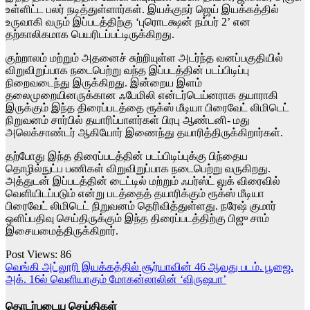
உள்ளிட்ட பலர் நடித்துள்ளார்கள். இயக்குநர் ஜெய் இயக்கத்தில்
உருவாகி வரும் இப்படத்திற்கு ‘புரொடக்ஷன் நம்பர் 2’ என
தற்காலிகமாக பெயரிடப்பட்டிருக்கிறது.
குற்றாலம் மற்றும் அதனைச் சுற்றியுள்ள அடர்ந்த வனப்பகுதியில்
விறுவிறுப்பாக நடைபெற்று வந்த இப்படத்தின் படப்பிடிப்பு
நிறைவடைந்து இருக்கிறது. இன்றைய இளம்
தலைமுறையினருக்கான ஃபேமிலி என்டர்டெய்னராக தயாராகி
இருக்கும் இந்த திரைப்படத்தை ரூக்ஸ் மீடியா பிரைவேட் லிமிடெட்
நிறுவனம் சார்பில் தயாரிப்பாளர்கள் பிரபு ஆண்டனி- மது
அலெக்சாண்டர் ஆகியோர் இணைந்து தயாரித்திருக்கிறார்கள்.
தற்போது இந்த திரைப்படத்தின் படப்பிடிப்புக்கு பிந்தைய
தொழில்நுட்ப பணிகள் விறுவிறுப்பாக நடைபெற்று வருகிறது.
அத்துடன் இப்படத்தின் டைட்டில் மற்றும் ஃபர்ஸ்ட் லுக் விரைவில்
வெளியிடப்படும் என்று படத்தைத் தயாரிக்கும் ரூக்ஸ் மீடியா
பிரைவேட் லிமிடெட் நிறுவனம் தெரிவித்துள்ளது. நரேஷ் குமார்
ஒளிப்பதிவு செய்திருக்கும் இந்த திரைப்படத்திற்கு பிஜு சாம்
இசையமைத்திருக்கிறார்.
Post Views:
86
Post
வெங்கி அட்லூரி இயக்கத்தில் சூர்யாவின் 46 ஆவது படம். பூஜை.
அக். 16ல் வெளியாகும் மோகன்லாலின் ‘விருஷபா’
navigation
தொடர்புடைய செய்திகள்