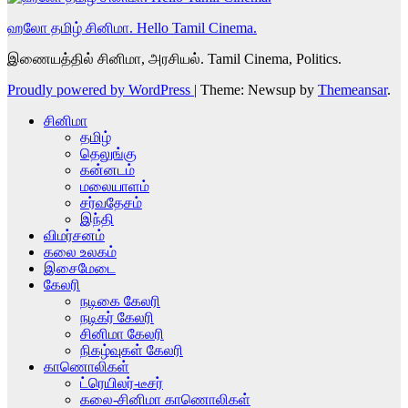
ஹலோ தமிழ் சினிமா. Hello Tamil Cinema.
இணையத்தில் சினிமா, அரசியல். Tamil Cinema, Politics.
Proudly powered by WordPress
|
Theme: Newsup by
Themeansar
.
சினிமா
தமிழ்
தெலுங்கு
கன்னடம்
மலையாளம்
சர்வதேசம்
இந்தி
விமர்சனம்
கலை உலகம்
இசைமேடை
கேலரி
நடிகை கேலரி
நடிகர் கேலரி
சினிமா கேலரி
நிகழ்வுகள் கேலரி
காணொலிகள்
ட்ரெயிலர்-டீசர்
கலை-சினிமா காணொலிகள்