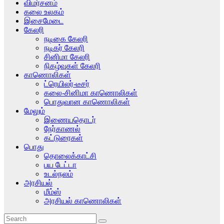
விமர்சனம்
கலை உலகம்
இசைமேடை
கேலரி
நடிகை கேலரி
நடிகர் கேலரி
சினிமா கேலரி
நிகழ்வுகள் கேலரி
காணொலிகள்
ட்ரெயிலர்-டீசர்
கலை-சினிமா காணொலிகள்
பொதுவான காணொலிகள்
மேலும்
இணையதொடர்
நேர்காணல்
கட்டுரைகள்
பொது
தொலைக்காட்சி
பய டேட்டா
உடல்நலம்
அரசியல்
மீம்ஸ்
அரசியல் காணொலிகள்