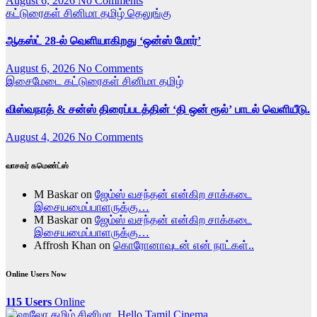
August 6, 2026
No Comments
கட்டுரைகள்
சினிமா
தமிழ்
தெலுங்கு
ஆகஸ்ட் 28-ல் வெளியாகிறது ‘ஒன்ஸ் மோர்’
August 6, 2026
No Comments
இசைமேடை
கட்டுரைகள்
சினிமா
தமிழ்
விஸ்வநாத் & சன்ஸ் திரைப்படத்தின் ‘தி ஒன் ரூல்’ பாடல் வெளியீடு.
August 4, 2026
No Comments
வாசகர் கமெண்ட்ஸ்
M Baskar
on
ஜேம்ஸ் வசந்தன் என்கிற சாக்கடை
இசையமைப்பாளருக்கு…
M Baskar
on
ஜேம்ஸ் வசந்தன் என்கிற சாக்கடை
இசையமைப்பாளருக்கு…
Affrosh Khan
on
கொரோனாவுடன் என் நாட்கள்..
Online Users Now
115 Users
Online