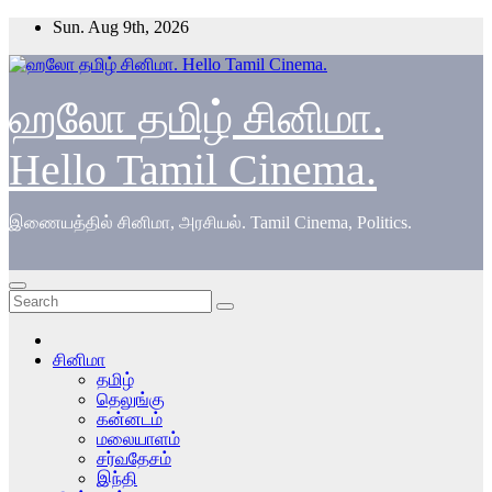
Skip
Sun. Aug 9th, 2026
to
content
ஹலோ தமிழ் சினிமா.
Hello Tamil Cinema.
இணையத்தில் சினிமா, அரசியல். Tamil Cinema, Politics.
சினிமா
தமிழ்
தெலுங்கு
கன்னடம்
மலையாளம்
சர்வதேசம்
இந்தி