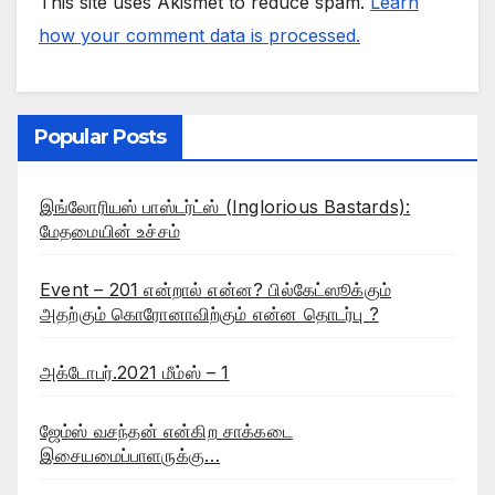
This site uses Akismet to reduce spam.
Learn
how your comment data is processed.
Popular Posts
இங்லோரியஸ் பாஸ்டர்ட்ஸ் (Inglorious Bastards):
மேதமையின் உச்சம்
Event – 201 என்றால் என்ன? பில்கேட்ஸூக்கும்
அதற்கும் கொரோனாவிற்கும் என்ன தொடர்பு ?
அக்டோபர்.2021 மீம்ஸ் – 1
ஜேம்ஸ் வசந்தன் என்கிற சாக்கடை
இசையமைப்பாளருக்கு…