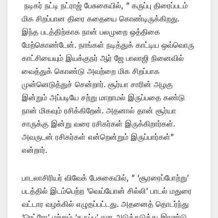
நடிகர் நட்டி நட்ராஜ் பேசுகையில், ” கருப்பு திரைப்படம்
மிக சிறப்பான திரை கதையை கொண்டிருக்கிறது.
இந்த படத்திற்காக நான் பலமுறை ஒத்திகை
மேற்கொண்டேன். நாங்கள் நடித்துக் காட்டிய ஒவ்வொரு
காட்சியையும் இயக்குநர் ஆர் ஜே பாலாஜி நினைவில்
வைத்துக் கொண்டு அவற்றை மிக சிறப்பாக
முன்னெடுத்துச் சென்றார். சூர்யா சாரின் அழகு
இன்றும் அப்படியே சற்று மாறாமல் இருப்பதை கண்டு
நான் மிகவும் ரசிக்கிறேன். அதனால் தான் சூர்யா
சாருக்கு இன்று வரை ரசிகர்கள் இருக்கிறார்கள்.
அவருடன் ரசிகர்கள் என்றென்றும் இருப்பார்கள்”
என்றார்.
பாடலாசிரியர் விவேக் பேசுகையில், ” ‘சூரரைப்போற்று’
படத்தில் இடம்பெற்ற ‘வெய்யோன் சில்லி’ பாடல் மதுரை
வட்டார வழக்கில் எழுதப்பட்டது. அதனைத் தொடர்ந்து
‘ரெட்ரோ’ மற்றும் ‘கருப்பு’ என அடுத்தடுத்து இரண்டு