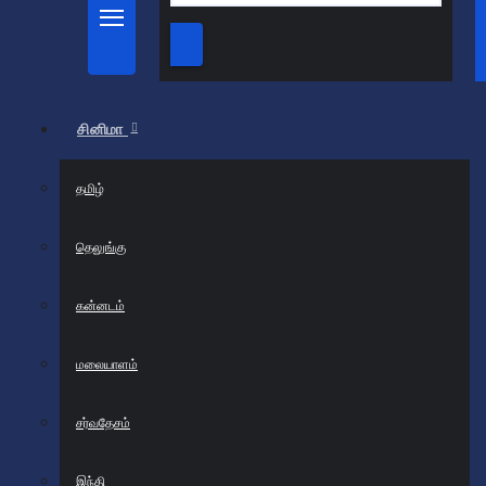
சினிமா
தமிழ்
தெலுங்கு
கன்னடம்
மலையாளம்
சர்வதேசம்
இந்தி