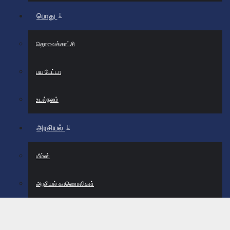
பொது
தொலைக்காட்சி
பய டேட்டா
உடல்நலம்
அரசியல்
மீம்ஸ்
அரசியல் காணொலிகள்