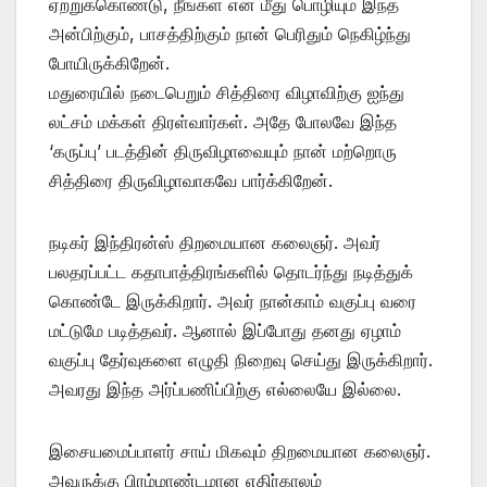
ஏற்றுக்கொண்டு, நீங்கள் என் மீது பொழியும் இந்த
அன்பிற்கும், பாசத்திற்கும் நான் பெரிதும் நெகிழ்ந்து
போயிருக்கிறேன்.
மதுரையில் நடைபெறும் சித்திரை விழாவிற்கு ஐந்து
லட்சம் மக்கள் திரள்வார்கள். அதே போலவே இந்த
‘கருப்பு’ படத்தின் திருவிழாவையும் நான் மற்றொரு
சித்திரை திருவிழாவாகவே பார்க்கிறேன்.
நடிகர் இந்திரன்ஸ் திறமையான கலைஞர். அவர்
பலதரப்பட்ட கதாபாத்திரங்களில் தொடர்ந்து நடித்துக்
கொண்டே இருக்கிறார். அவர் நான்காம் வகுப்பு வரை
மட்டுமே படித்தவர். ஆனால் இப்போது தனது ஏழாம்
வகுப்பு தேர்வுகளை எழுதி நிறைவு செய்து இருக்கிறார்.
அவரது இந்த அர்ப்பணிப்பிற்கு எல்லையே இல்லை.‌
இசையமைப்பாளர் சாய் மிகவும் திறமையான கலைஞர்.
அவருக்கு பிரம்மாண்டமான எதிர்காலம்