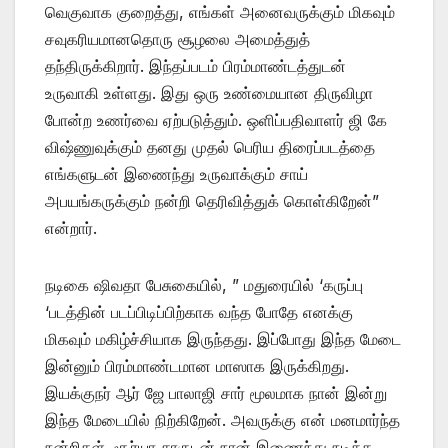
வெகுவாக குறைத்து, எங்கள் அனைவருக்கும் மிகவும்
சவுகரியமானதொரு சூழலை அமைத்துத்
தந்திருக்கிறார். இந்தப்படம் பிரம்மாண்டத்துடன்
உருவாகி உள்ளது. இது ஒரு உண்மையான திருவிழா
போன்ற உணர்வை ஏற்படுத்தும். ஒளிப்பதிவாளர் ஜி கே
விஷ்ணுவுக்கும் தனது முதல் பெரிய திரைப்படத்தை
எங்களுடன் இணைந்து உருவாக்கும் சாய்
அபயங்கருக்கும் நன்றி தெரிவித்துக் கொள்கிறேன்”
என்றார்.
நடிகை ஷிவதா பேசுகையில், ” மதுரையில் ‘கருப்பு
‘படத்தின் படப்பிடிப்பிற்காக வந்த போதே எனக்கு
மிகவும் மகிழ்ச்சியாக இருந்தது. இப்போது இந்த மேடை
இன்னும் பிரம்மாண்டமான மாஸாக இருக்கிறது.
இயக்குநர் ஆர் ஜே பாலாஜி சார் மூலமாக நான் இன்று
இந்த மேடையில் நிற்கிறேன். அவருக்கு என் மனமார்ந்த
நன்றிகள். சூர்யா சாருடன் நான் இணைந்து நடித்த