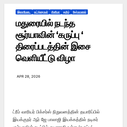
இசைமேடை
கட்டுரைகள்
சினிமா
தமிழ்
நேர்காணல்
மதுரையில் நடந்த
சூர்யாவின் ‘கருப்பு ‘
திரைப்படத்தின் இசை
வெளியீட்டு விழா
APR 28, 2026
ட்ரீம் வாரியர் பிக்சர்ஸ் நிறுவனத்தின் தயாரிப்பில்
இயக்குநர் ஆர் ஜே பாலாஜி இயக்கத்தில் நடிகர்
சூர்யாவின் நடிப்பில் தயாராகி உள்ள ‘கருப்பு’