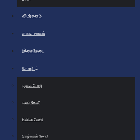
விமர்சனம்
கலை உலகம்
இசைமேடை
கேலரி
நடிகை கேலரி
நடிகர் கேலரி
சினிமா கேலரி
நிகழ்வுகள் கேலரி