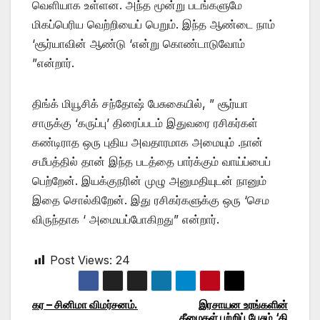
வெளியாக உள்ளன. அந்த மூன்று படங்களுமே
மிகப்பெரிய வெற்றியைப் பெறும். இந்த ஆண்டை நாம்
‘சூர்யாவின் ஆண்டு ‘என்று கொண்டாடுவோம்
”என்றார்.
திங்க் மியூசிக் சந்தோஷ் பேசுகையில், ” சூர்யா
சாருக்கு ‘கருப்பு’ திரைப்படம் இதுவரை ரசிகர்கள்
கண்டிராத ஒரு புதிய அவதாரமாக அமையும் .நான்
சமீபத்தில் தான் இந்த படத்தை பார்க்கும் வாய்ப்பைப்
பெற்றேன். இயக்குநரின் முழு அனுமதியுடன் நானும்
இதை சொல்கிறேன். இது ரசிகர்களுக்கு ஒரு ‘செம
விருந்தாக ‘ அமையப்போகிறது” என்றார்.
Post Views:
24
கர – சினிமா விமர்சனம்.
இரசாயன உரங்களின்
Post
தீமைகள் பற்றிப் பேசும் ‘தி