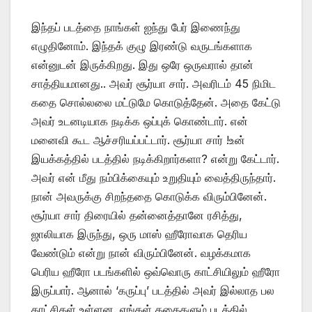
இந்தப் படத்தை நாங்கள் ஐந்து பேர் இணைந்து
எழுதினோம். இந்தக் குழு இரண்டு வருடங்களாக
என்னுடன் இருக்கிறது. இது ஒரே ஒருவரால் தான்
சாத்தியமானது.. அவர் சூர்யா சார். அவரிடம் 45 நிமிட
கதை சொல்லலை மட்டுமே கொடுத்தேன். அதை கேட்டு
அவர் உடனடியாக நடிக்க ஒப்புக் கொண்டார். என்
மனைவி கூட ஆச்சரியப்பட்டார். சூர்யா சார் !உன்
இயக்கத்தில் படத்தில் நடிக்கிறார்களா? என்று கேட்டார்.
அவர் என் மீது நம்பிக்கையும் உறுதியும் வைத்திருந்தார்.
நான் அவருக்கு சிறந்ததை கொடுக்க விரும்பினேன்.
சூர்யா சார் திரையில் தன்னைத்தானே ரசித்து,
ஜாலியாக இருந்து, ஒரு மாஸ் ஹீரோவாக தெரிய
வேண்டும் என்று நான் விரும்பினேன். வழக்கமாக
பெரிய ஹீரோ படங்களில் ஒவ்வொரு காட்சியிலும் ஹீரோ
இருப்பார். ஆனால் ‘கருப்பு’ படத்தில் அவர் இல்லாத பல
காட்சிகள் உள்ளன. எங்கள் கதைகளும் படத்தில்