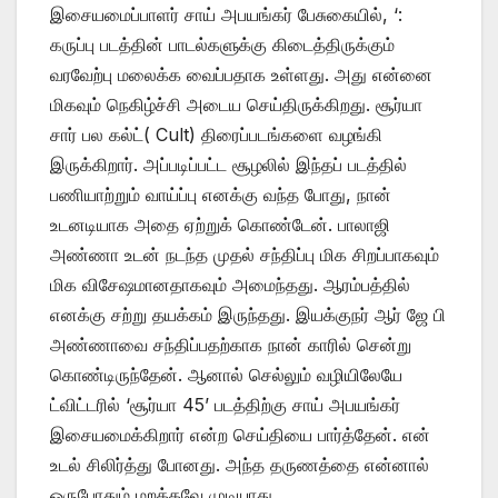
இசையமைப்பாளர் சாய் அபயங்கர் பேசுகையில், ‘:
கருப்பு படத்தின் பாடல்களுக்கு கிடைத்திருக்கும்
வரவேற்பு மலைக்க வைப்பதாக உள்ளது. அது என்னை
மிகவும் நெகிழ்ச்சி அடைய செய்திருக்கிறது. சூர்யா
சார் பல கல்ட்( Cult) திரைப்படங்களை வழங்கி
இருக்கிறார். அப்படிப்பட்ட சூழலில் இந்தப் படத்தில்
பணியாற்றும் வாய்ப்பு எனக்கு வந்த போது, நான்
உடனடியாக அதை ஏற்றுக் கொண்டேன். பாலாஜி
அண்ணா உடன் நடந்த முதல் சந்திப்பு மிக சிறப்பாகவும்
மிக விசேஷமானதாகவும் அமைந்தது. ஆரம்பத்தில்
எனக்கு சற்று தயக்கம் இருந்தது. இயக்குநர் ஆர் ஜே பி
அண்ணாவை சந்திப்பதற்காக நான் காரில் சென்று
கொண்டிருந்தேன். ஆனால் செல்லும் வழியிலேயே
ட்விட்டரில் ‘சூர்யா 45’ படத்திற்கு சாய் அபயங்கர்
இசையமைக்கிறார் என்ற செய்தியை பார்த்தேன். என்
உடல் சிலிர்த்து போனது. அந்த தருணத்தை என்னால்
ஒருபோதும் மறக்கவே முடியாது.