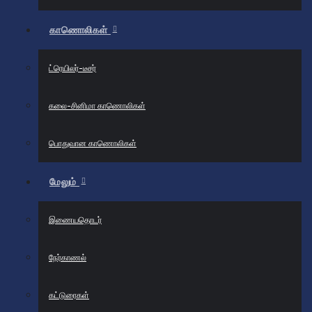
காணொலிகள்
ட்ரெயிலர்-டீசர்
கலை-சினிமா காணொலிகள்
பொதுவான காணொலிகள்
மேலும்
இணையதொடர்
நேர்காணல்
கட்டுரைகள்