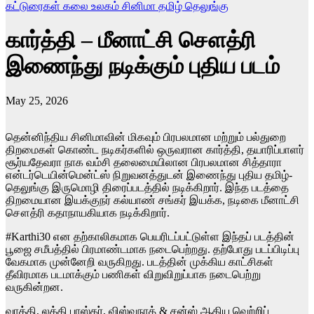
கட்டுரைகள்
கலை உலகம்
சினிமா
தமிழ்
தெலுங்கு
கார்த்தி – மீனாட்சி சௌத்ரி
இணைந்து நடிக்கும் புதிய படம்
May 25, 2026
தென்னிந்திய சினிமாவின் மிகவும் பிரபலமான மற்றும் பல்துறை
திறமைகள் கொண்ட நடிகர்களில் ஒருவரான கார்த்தி, தயாரிப்பாளர்
சூர்யதேவரா நாக வம்சி தலைமையிலான பிரபலமான சித்தாரா
என்டர்டெயின்மென்ட்ஸ் நிறுவனத்துடன் இணைந்து புதிய தமிழ்-
தெலுங்கு இருமொழி திரைப்படத்தில் நடிக்கிறார். இந்த படத்தை
திறமையான இயக்குநர் கல்யாண் சங்கர் இயக்க, நடிகை மீனாட்சி
சௌத்ரி கதாநாயகியாக நடிக்கிறார்.
#Karthi30 என தற்காலிகமாக பெயரிடப்பட்டுள்ள இந்தப் படத்தின்
பூஜை சமீபத்தில் பிரமாண்டமாக நடைபெற்றது. தற்போது படப்பிடிப்பு
வேகமாக முன்னேறி வருகிறது. படத்தின் முக்கிய காட்சிகள்
தீவிரமாக படமாக்கும் பணிகள் விறுவிறுப்பாக நடைபெற்று
வருகின்றன.
வாத்தி, லக்கி பாஸ்கர், விஸ்வநாத் & சன்ஸ் ஆகிய வெற்றிப்