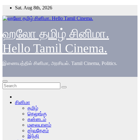
Skip
Sat. Aug 8th, 2026
to
content
ஹலோ தமிழ் சினிமா.
Hello Tamil Cinema.
இணையத்தில் சினிமா, அரசியல். Tamil Cinema, Politics.
சினிமா
தமிழ்
தெலுங்கு
கன்னடம்
மலையாளம்
சர்வதேசம்
இந்தி