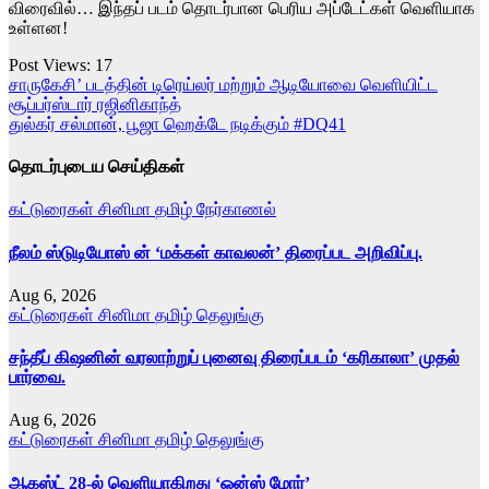
விரைவில்… இந்தப் படம் தொடர்பான பெரிய அப்டேட்கள் வெளியாக
உள்ளன!
Post Views:
17
Post
சாருகேசி’ படத்தின் டிரெய்லர் மற்றும் ஆடியோவை வெளியிட்ட
சூப்பர்ஸ்டார் ரஜினிகாந்த்
navigation
துல்கர் சல்மான், பூஜா ஹெக்டே நடிக்கும் #DQ41
தொடர்புடைய செய்திகள்
கட்டுரைகள்
சினிமா
தமிழ்
நேர்காணல்
நீலம் ஸ்டுடியோஸ் ன் ‘மக்கள் காவலன்’ திரைப்பட அறிவிப்பு.
Aug 6, 2026
கட்டுரைகள்
சினிமா
தமிழ்
தெலுங்கு
சந்தீப் கிஷனின் வரலாற்றுப் புனைவு திரைப்படம் ‘கரிகாலா’ முதல்
பார்வை.
Aug 6, 2026
கட்டுரைகள்
சினிமா
தமிழ்
தெலுங்கு
ஆகஸ்ட் 28-ல் வெளியாகிறது ‘ஒன்ஸ் மோர்’