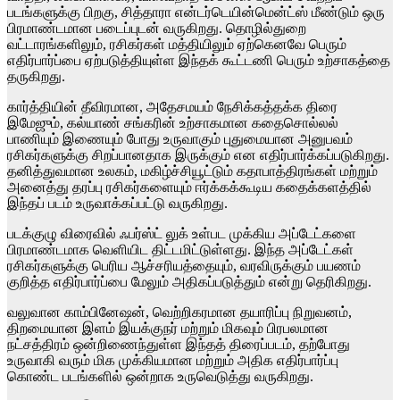
படங்களுக்கு பிறகு, சித்தாரா என்டர்டெயின்மென்ட்ஸ் மீண்டும் ஒரு
பிரமாண்டமான படைப்புடன் வருகிறது. தொழில்துறை
வட்டாரங்களிலும், ரசிகர்கள் மத்தியிலும் ஏற்கெனவே பெரும்
எதிர்பார்ப்பை ஏற்படுத்தியுள்ள இந்தக் கூட்டணி பெரும் உற்சாகத்தை
தருகிறது.
கார்த்தியின் தீவிரமான, அதேசமயம் நேசிக்கத்தக்க திரை
இமேஜும், கல்யாண் சங்கரின் உற்சாகமான கதைசொல்லல்
பாணியும் இணையும் போது உருவாகும் புதுமையான அனுபவம்
ரசிகர்களுக்கு சிறப்பானதாக இருக்கும் என எதிர்பார்க்கப்படுகிறது.
தனித்துவமான உலகம், மகிழ்ச்சியூட்டும் கதாபாத்திரங்கள் மற்றும்
அனைத்து தரப்பு ரசிகர்களையும் ஈர்க்கக்கூடிய கதைக்களத்தில்
இந்தப் படம் உருவாக்கப்பட்டு வருகிறது.
படக்குழு விரைவில் ஃபர்ஸ்ட் லுக் உள்பட முக்கிய அப்டேட்களை
பிரமாண்டமாக வெளியிட திட்டமிட்டுள்ளது. இந்த அப்டேட்கள்
ரசிகர்களுக்கு பெரிய ஆச்சரியத்தையும், வரவிருக்கும் பயணம்
குறித்த எதிர்பார்ப்பை மேலும் அதிகப்படுத்தும் என்று தெரிகிறது.
வலுவான காம்பினேஷன், வெற்றிகரமான தயாரிப்பு நிறுவனம்,
திறமையான இளம் இயக்குநர் மற்றும் மிகவும் பிரபலமான
நட்சத்திரம் ஒன்றிணைந்துள்ள இந்தத் திரைப்படம், தற்போது
உருவாகி வரும் மிக முக்கியமான மற்றும் அதிக எதிர்பார்ப்பு
கொண்ட படங்களில் ஒன்றாக உருவெடுத்து வருகிறது.