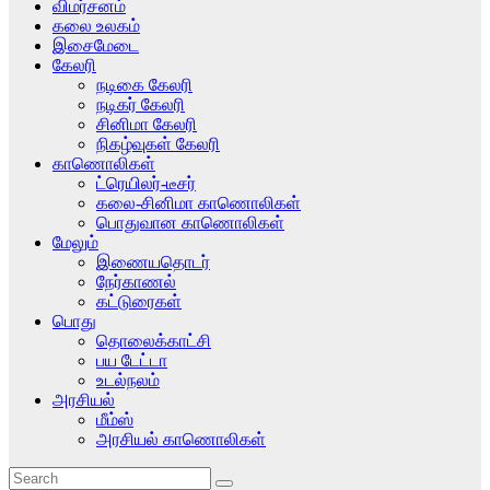
விமர்சனம்
கலை உலகம்
இசைமேடை
கேலரி
நடிகை கேலரி
நடிகர் கேலரி
சினிமா கேலரி
நிகழ்வுகள் கேலரி
காணொலிகள்
ட்ரெயிலர்-டீசர்
கலை-சினிமா காணொலிகள்
பொதுவான காணொலிகள்
மேலும்
இணையதொடர்
நேர்காணல்
கட்டுரைகள்
பொது
தொலைக்காட்சி
பய டேட்டா
உடல்நலம்
அரசியல்
மீம்ஸ்
அரசியல் காணொலிகள்