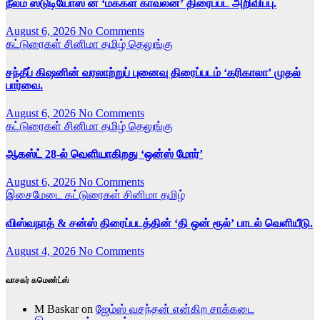
நீலம் ஸ்டுடியோஸ் ன் ‘மக்கள் காவலன்’ திரைப்பட அறிவிப்பு.
August 6, 2026
No Comments
கட்டுரைகள்
சினிமா
தமிழ்
தெலுங்கு
சந்தீப் கிஷனின் வரலாற்றுப் புனைவு திரைப்படம் ‘கரிகாலா’ முதல்
பார்வை.
August 6, 2026
No Comments
கட்டுரைகள்
சினிமா
தமிழ்
தெலுங்கு
ஆகஸ்ட் 28-ல் வெளியாகிறது ‘ஒன்ஸ் மோர்’
August 6, 2026
No Comments
இசைமேடை
கட்டுரைகள்
சினிமா
தமிழ்
விஸ்வநாத் & சன்ஸ் திரைப்படத்தின் ‘தி ஒன் ரூல்’ பாடல் வெளியீடு.
August 4, 2026
No Comments
வாசகர் கமெண்ட்ஸ்
M Baskar
on
ஜேம்ஸ் வசந்தன் என்கிற சாக்கடை