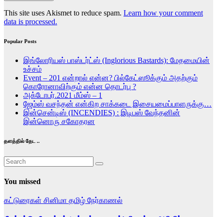
This site uses Akismet to reduce spam.
Learn how your comment
data is processed.
Popular Posts
இங்லோரியஸ் பாஸ்டர்ட்ஸ் (Inglorious Bastards): மேதமையின்
உச்சம்
Event – 201 என்றால் என்ன? பில்கேட்ஸூக்கும் அதற்கும்
கொரோனாவிற்கும் என்ன தொடர்பு ?
அக்டோபர்.2021 மீம்ஸ் – 1
ஜேம்ஸ் வசந்தன் என்கிற சாக்கடை இசையமைப்பாளருக்கு…
இன்சென்டிஸ் (INCENDIES) : இடிபஸ் வேந்தனின்
இன்னொரு சகோதரன
தளத்தில் தேட ..
You missed
கட்டுரைகள்
சினிமா
தமிழ்
நேர்காணல்