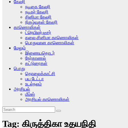
கேலரி
நடிகை கேலரி
நடிகர் கேலரி
சினிமா கேலரி
நிகழ்வுகள் கேலரி
காணொலிகள்
ட்ரெயிலர்-டீசர்
கலை-சினிமா காணொலிகள்
பொதுவான காணொலிகள்
மேலும்
இணையதொடர்
நேர்காணல்
கட்டுரைகள்
பொது
தொலைக்காட்சி
பய டேட்டா
உடல்நலம்
அரசியல்
மீம்ஸ்
அரசியல் காணொலிகள்
Tag:
கிருத்திகா உதயநிதி