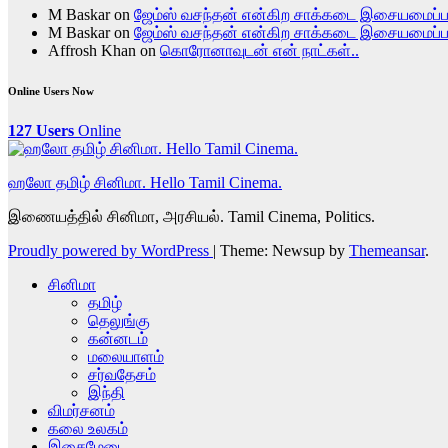
M Baskar
on
ஜேம்ஸ் வசந்தன் என்கிற சாக்கடை இசையமைப்
M Baskar
on
ஜேம்ஸ் வசந்தன் என்கிற சாக்கடை இசையமைப்
Affrosh Khan
on
கொரோனாவுடன் என் நாட்கள்..
Online Users Now
127 Users
Online
ஹலோ தமிழ் சினிமா. Hello Tamil Cinema.
இணையத்தில் சினிமா, அரசியல். Tamil Cinema, Politics.
Proudly powered by WordPress
|
Theme: Newsup by
Themeansar
.
சினிமா
தமிழ்
தெலுங்கு
கன்னடம்
மலையாளம்
சர்வதேசம்
இந்தி
விமர்சனம்
கலை உலகம்
இசைமேடை