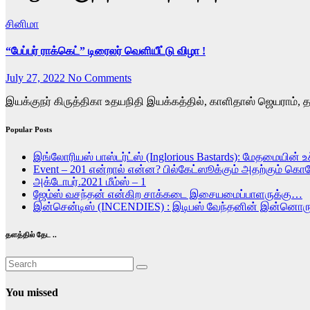
சினிமா
“பேப்பர் ராக்கெட்” டிரைலர் வெளியீட்டு விழா !
July 27, 2022
No Comments
இயக்குநர் கிருத்திகா உதயநிதி இயக்கத்தில், காளிதாஸ் ஜெயராம், தான
Popular Posts
இங்லோரியஸ் பாஸ்டர்ட்ஸ் (Inglorious Bastards): மேதமையின் உச
Event – 201 என்றால் என்ன? பில்கேட்ஸூக்கும் அதற்கும் கொ
அக்டோபர்.2021 மீம்ஸ் – 1
ஜேம்ஸ் வசந்தன் என்கிற சாக்கடை இசையமைப்பாளருக்கு…
இன்சென்டிஸ் (INCENDIES) : இடிபஸ் வேந்தனின் இன்ன
தளத்தில் தேட ..
You missed