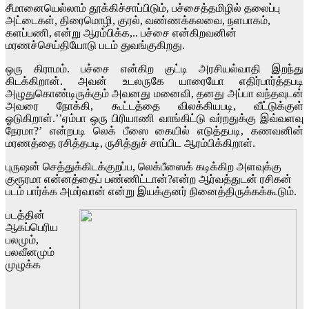
சீமானையெல்லாம் தூக்கிச்சாப்பிடும், பச்சைத்தமிழில் தலைப்பு
அட்டைகள், திரைமொழி, குரல், வண்ணக்கலவை, நளபாகம்,
களப்பணி, என்று ஆரம்பிக்க,.. பச்சை என்கிறவனின்
மரணச்செய்தியோடு படம் துவங்குகிறது.
ஒரு கிராமம். பச்சை என்கிற குட்டி அரசியல்வாதி இறந்து
கிடக்கிறான். அவன் உடலருகே யாரையோ எதிர்பார்த்தபடி
அழுதுகொண்டிருக்கும் அவனது மனைவி, தனது அப்பா வந்தவுடன்
அவரை நோக்கி, கூட்டத்தை விலக்கியபடி, வீட்டுக்குள்
ஓடுகிறாள்.’’ஏம்பா ஒரு பிரியாணி வாங்கிட்டு வர்றதுக்கு இவ்வளவு
நேரமா?’ என்றபடி லெக் பீஸை கையில் எடுத்தபடி, கணவனின்
மரணத்தை ரசித்தபடி, ருசித்துச் சாப்பிட ஆரம்பிக்கிறாள்.
புருஷன் செத்துக்கிடக்குறப்ப, லெக்பீஸைக் கடிக்கிற அளவுக்கு
குரூரமா என்னத்தைப் பண்ணிட்டான்?என்ற ஆர்வத்துடன் ரசிகன்
படம் பார்க்க அமர்வான் என்று இயக்குனர் நினைத்திருக்கக்கூடும்.
படத்தின்
ஆகப்பெரிய
பலமும்,
பலவீனமும்
முழுக்க