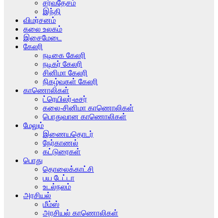
சர்வதேசம்
இந்தி
விமர்சனம்
கலை உலகம்
இசைமேடை
கேலரி
நடிகை கேலரி
நடிகர் கேலரி
சினிமா கேலரி
நிகழ்வுகள் கேலரி
காணொலிகள்
ட்ரெயிலர்-டீசர்
கலை-சினிமா காணொலிகள்
பொதுவான காணொலிகள்
மேலும்
இணையதொடர்
நேர்காணல்
கட்டுரைகள்
பொது
தொலைக்காட்சி
பய டேட்டா
உடல்நலம்
அரசியல்
மீம்ஸ்
அரசியல் காணொலிகள்