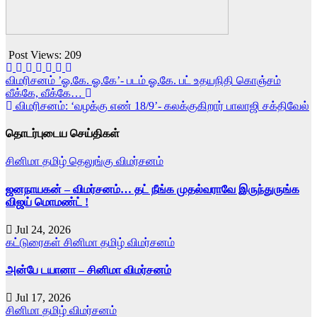
Post Views:
209
Post
விமரிசனம் ’ஓ.கே. ஓ.கே’- படம் ஓ.கே. பட் உதயநிதி கொஞ்சம்
வீக்கே, வீக்கே…
navigation
விமரிசனம்: ‘வழக்கு எண் 18/9’- கலக்குகிறார் பாலாஜி சக்திவேல்
தொடர்புடைய செய்திகள்
சினிமா
தமிழ்
தெலுங்கு
விமர்சனம்
ஜனநாயகன் – விமர்சனம்… தட் நீங்க முதல்வராவே இருந்துருங்க
விஜய் மொமண்ட் !
Jul 24, 2026
கட்டுரைகள்
சினிமா
தமிழ்
விமர்சனம்
அன்பே டயானா – சினிமா விமர்சனம்
Jul 17, 2026
சினிமா
தமிழ்
விமர்சனம்