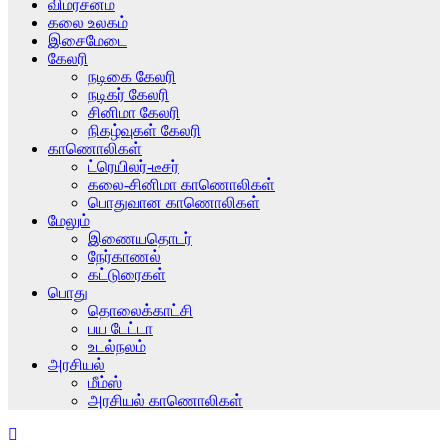
விமர்சனம்
கலை உலகம்
இசைமேடை
கேலரி
நடிகை கேலரி
நடிகர் கேலரி
சினிமா கேலரி
நிகழ்வுகள் கேலரி
காணொலிகள்
ட்ரெயிலர்-டீசர்
கலை-சினிமா காணொலிகள்
பொதுவான காணொலிகள்
மேலும்
இணையதொடர்
நேர்காணல்
கட்டுரைகள்
பொது
தொலைக்காட்சி
பய டேட்டா
உடல்நலம்
அரசியல்
மீம்ஸ்
அரசியல் காணொலிகள்