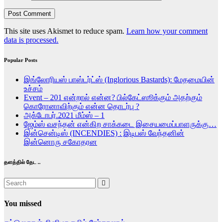
This site uses Akismet to reduce spam.
Learn how your comment
data is processed.
Popular Posts
இங்லோரியஸ் பாஸ்டர்ட்ஸ் (Inglorious Bastards): மேதமையின்
உச்சம்
Event – 201 என்றால் என்ன? பில்கேட்ஸூக்கும் அதற்கும்
கொரோனாவிற்கும் என்ன தொடர்பு ?
அக்டோபர்.2021 மீம்ஸ் – 1
ஜேம்ஸ் வசந்தன் என்கிற சாக்கடை இசையமைப்பாளருக்கு…
இன்சென்டிஸ் (INCENDIES) : இடிபஸ் வேந்தனின்
இன்னொரு சகோதரன
தளத்தில் தேட ..
You missed