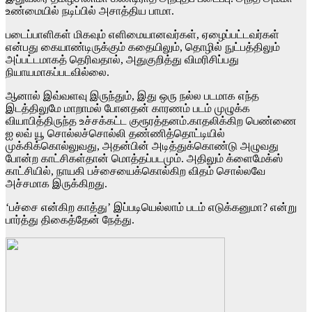
உண்மையில் நடிப்பில் அசாத்திய பாமா.
படைப்பாளிகள் மிகவும் எளிமையானவர்கள், ஏழைப்பட்டவர்கள்
என்பது கையாண்டிருக்கும் கதையிலும், தொழில் நுட்பத்திலும்
அப்பட்டமாகத் தெரிவதால், அதுகுறித்து விமரிசிப்பது
நியாயமாகப்படவில்லை.
ஆனால் இவ்வளவு இருந்தும், இது ஒரு நல்ல படமாக எந்த
இடத்திலுமே மாறாமல் போனதன் காரணம் படம் முழுக்க
வியாபித்திருந்த உச்சக்கட்ட குரூரத்தனம்.காதலிக்கிற பெண்ணை
ஐ லவ் யூ சொல்லச்சொல்லி தண்ணித்தொட்டியில்
முக்கிக்கொல்லுவது, அதன்பின் அடித்துக்கொண்டு அழுவது
போன்ற காட்சிகள்தான் மொத்தப்படமும். அதிலும் க்ளைமேக்ஸ்
காட்சியில், நாயகி பச்சையைக்கொல்கிற விதம் சொல்லவே
அச்சமாக இருக்கிறது.
‘பச்சை என்கிற காத்து’ இப்படியெல்லாம் படம் எடுக்கனுமா? என்று
பார்த்து திகைத்தேன் நேத்து.