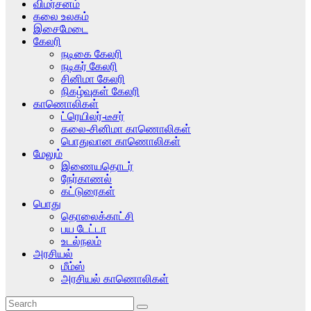
விமர்சனம்
கலை உலகம்
இசைமேடை
கேலரி
நடிகை கேலரி
நடிகர் கேலரி
சினிமா கேலரி
நிகழ்வுகள் கேலரி
காணொலிகள்
ட்ரெயிலர்-டீசர்
கலை-சினிமா காணொலிகள்
பொதுவான காணொலிகள்
மேலும்
இணையதொடர்
நேர்காணல்
கட்டுரைகள்
பொது
தொலைக்காட்சி
பய டேட்டா
உடல்நலம்
அரசியல்
மீம்ஸ்
அரசியல் காணொலிகள்