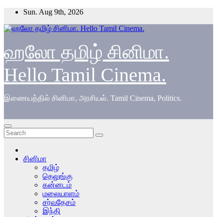
Skip
Sun. Aug 9th, 2026
to
content
ஹலோ தமிழ் சினிமா.
Hello Tamil Cinema.
இணையத்தில் சினிமா, அரசியல். Tamil Cinema, Politics.
சினிமா
தமிழ்
தெலுங்கு
கன்னடம்
மலையாளம்
சர்வதேசம்
இந்தி