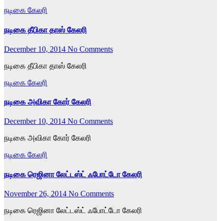
நடிகை கேலரி
நடிகை தீபிகா தாஸ் கேலரி
December 10, 2014
No Comments
நடிகை தீபிகா தாஸ் கேலரி
நடிகை கேலரி
நடிகை அவிகா கோர் கேலரி
December 10, 2014
No Comments
நடிகை அவிகா கோர் கேலரி
நடிகை கேலரி
நடிகை ரெஜினா லேட்டஸ்ட் ஃபோட்டோ கேலரி
November 26, 2014
No Comments
நடிகை ரெஜினா லேட்டஸ்ட் ஃபோட்டோ கேலரி