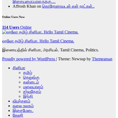
இசையமைப்பாளருக்கு…
Affrosh Khan
on
கொரோனாவுடன் என் நாட்கள்..
Online Users Now
114 Users
Online
ஹலோ தமிழ் சினிமா. Hello Tamil Cinema.
இணையத்தில் சினிமா, அரசியல். Tamil Cinema, Politics.
Proudly powered by WordPress
|
Theme: Newsup by
Themeansar
.
சினிமா
தமிழ்
தெலுங்கு
கன்னடம்
மலையாளம்
சர்வதேசம்
இந்தி
விமர்சனம்
கலை உலகம்
இசைமேடை
கேலரி